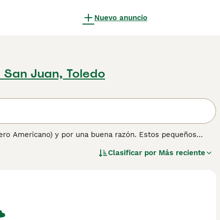
Nuevo anuncio
e San Juan, Toledo
ero Americano) y por una buena razón. Estos pequeños
emontan al Bulldog Inglés. La raza apareció por primera vez
Clasificar por
Más reciente
sultado fue el nacimiento de la primera pareja de perros que
 hoy.
ormación sobre esta raza de perro.