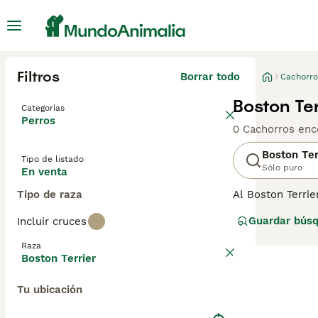
Filtros
Borrar todo
Cachorro
Boston Te
Categorías
Perros
0 Cachorros enc
Boston Ter
Tipo de listado
Sólo puro
En venta
Tipo de raza
Al Boston Terri
perros inteligen
Guardar bús
Incluir cruces
en los EE. UU. e
formaron la bas
Raza
Boston Terrier
Lee nuestra
pág
Tu ubicación