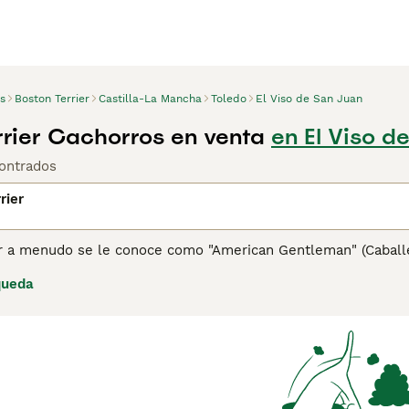
s
Boston Terrier
Castilla-La Mancha
Toledo
El Viso de San Juan
rrier Cachorros en venta
en El Viso d
ontrados
rier
er a menudo se le conoce como "American Gentleman" (Caball
tes tienen un pedigrí interesante, algunos de los cuales se r
queda
n 1893 cuando se cruzaron varios perros Terrier y Bull. El re
e de la raza Boston Terrier que conocemos y amamos a día de
ina de consejos de compra de Boston Terrier
para obtener inf