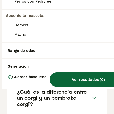
aproximadamente 1292€, aunque los precios
Perros con Pedigree
pueden variar según factores como el
pedigrí, la reputación del criador y la
Sexo de la mascota
ubicación.
Hembra
¿Por qué no adquirir un
Macho
Pembroke Welsh Corgi?
Rango de edad
¿Cuáles son las ventajas de
tener un corgi galés de
Generación
Pembroke?
Guardar búsqueda
Ver resultados
(
0
)
¿Cuál es la diferencia entre
un corgi y un pembroke
corgi?