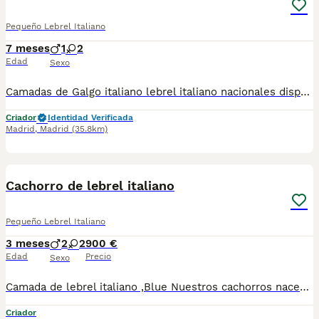
Pequeño Lebrel Italiano
7 meses
1
2
Edad
Sexo
Camadas de Galgo italiano lebrel italiano nacionales disponibles en varios colores y tonalidades. Machos y hembras. Criadores responsables y familiares. Se entregan a partir de 2 meses de edad y sus vacunas correspondientes, desparasitados. Todos los cachorros son descendientes de las mejores líneas nacionales. Se entregan en toda España con transporte de alta calidad preparado para animales, van en vehículo climatizado con chófer particular a cargo del comprador. Si tienes dudas o consultas sobre la raza, podemos resolver tus dudas por whats app ;) Abogamos por una cría nacional (no en países del este) en un ambiente familiar con personas con vocación en una cría ética y responsable, y que por encima de todo, aman a los animales Teléfono / Whats app: 641 92 23 90
Criador
Identidad Verificada
Madrid
,
Madrid
(35.8km)
8
1
Cachorro de lebrel italiano
Pequeño Lebrel Italiano
3 meses
2
2
900 €
Edad
Precio
Sexo
Camada de lebrel italiano ,Blue Nuestros cachorros nacen y crecen en un ambiente familiar ,sin jaulas ,con un respeto y exclusiva cria,somos respetuosos con el tiempo de destete ,cada cachorro necesita su tiempo.. Destetamos con un pienso de alta calidad , Cachorros revisados ,desde el nacimiento ,hasta la entrega por un veterinario competente ,buscando siempre el bienestar de nuestros animales.. Sociabilizados y equilibrados tanto padres como cachorros Se entregan con todo el protocolo veterinario legal,y garantías por escrito completas.. Tenemos servicio de entrega personalizado a cualquier punto de España,directo.. El precio puede cambiar tanto en sexo como en características del cachorro. Dejanos tú teléfono y te mandamos toda la información fotos y vídeos ..
Criador