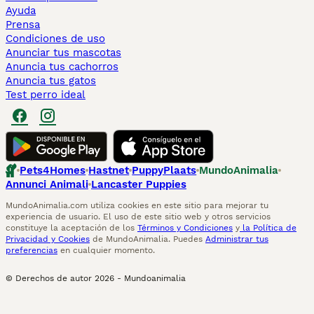
Ayuda
Prensa
Condiciones de uso
Anunciar tus mascotas
Anuncia tus cachorros
Anuncia tus gatos
Test perro ideal
Pets4Homes
Hastnet
PuppyPlaats
MundoAnimalia
Annunci Animali
Lancaster Puppies
MundoAnimalia.com utiliza cookies en este sitio para mejorar tu
experiencia de usuario. El uso de este sitio web y otros servicios
constituye la aceptación de los
Términos y Condiciones
y
la Política de
Privacidad y Cookies
de MundoAnimalia. Puedes
Administrar tus
preferencias
en cualquier momento.
© Derechos de autor
2026
-
Mundoanimalia