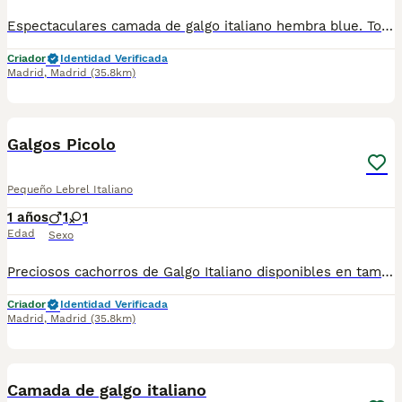
Espectaculares camada de galgo italiano hembra blue. Todos los cachorritos se entregan con unos dos meses y medio de edad y sus vacunas correspondientes, desparasitados interna y externamente, con certificado de salud, y garantía tanto por enfermedad vírica como congénito genética. Posibilidad de entregar en toda España mediante transporte propio preparado para animales y con chofer privado. Los precios pueden variar según las características y morfología de cada cachorro. Añádenos al whats app o llámanos, y encantados atenderemos todas tus dudas y consultas. Teléfono / Whats app: 641 92 23 90
Criador
Identidad Verificada
Madrid
,
Madrid
(35.8km)
1
Galgos Picolo
Pequeño Lebrel Italiano
1 años
1
1
Edad
Sexo
Preciosos cachorros de Galgo Italiano disponibles en tamaños pequeños; toy, enano, mini y en diferentes colores y tonalidades. Criadores responsables y familiares. Se entregan a partir de 2 meses de edad y sus vacunas correspondientes, desparasitados. Todos los cachorros son descendientes de las mejores líneas nacionales. Se entregan en toda España con transporte de alta calidad preparado para animales, van en vehículo climatizado con chófer particular a cargo del comprador. Si tienes dudas o consultas sobre la raza, podemos resolver tus dudas por whats app ;) Abogamos por una cría nacional (no en países del este) en un ambiente familiar con personas con vocación en una cría ética y responsable, y que por encima de todo, aman a los animales Precios a partir de 500€
Criador
Identidad Verificada
Madrid
,
Madrid
(35.8km)
8
Camada de galgo italiano