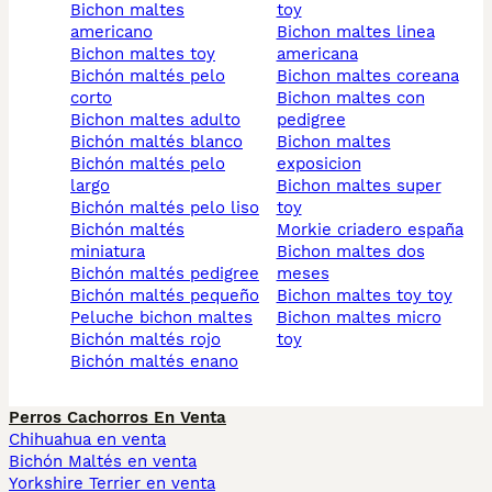
bichon maltes
toy
americano
bichon maltes linea
bichon maltes toy
americana
bichón maltés pelo
bichon maltes coreana
corto
bichon maltes con
bichon maltes adulto
pedigree
bichón maltés blanco
bichon maltes
bichón maltés pelo
exposicion
largo
bichon maltes super
bichón maltés pelo liso
toy
bichón maltés
morkie criadero españa
miniatura
bichon maltes dos
bichón maltés pedigree
meses
bichón maltés pequeño
bichon maltes toy toy
peluche bichon maltes
bichon maltes micro
bichón maltés rojo
toy
bichón maltés enano
Perros Cachorros En Venta
Chihuahua en venta
Bichón Maltés en venta
Yorkshire Terrier en venta