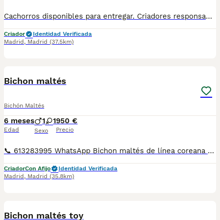
Cachorros disponibles para entregar. Criadores responsables y profesionales. Desconfía de precios económicos , compraventas y demás . En nuestro criadero puedes ver a los ejemplares con sus padres y conocer dónde y cómo los criamos. Es muy importante . WEB altodelpago.es Tlf 679 67 30 10
Criador
Identidad Verificada
Madrid
,
Madrid
(37.5km)
8
Bichon maltés
Bichón Maltés
6 meses
1
1
950 €
Edad
Precio
Sexo
📞 613283995 WhatsApp Bichon maltés de línea coreana de los mas pequeñines un verdadero capricho . Entregamos nuestros pequeños cachorritos con todas las garantías y cuidados necesarios , disponemos de núcleo zoológico para crianza y venta de nuestros cachorros . ✅Desparasitaciones y vacunas correspondientes a su edad . ✅Cartilla de vacunación . ✅Revisiones veterinarias . ✅Garantías víricas de 15 días . ✅Garantías genéticas de un año . Seriedad , confianza y bienestar animal son nuestra prioridad . También ofrecemos transporte propio para nuestros pequeños cachorros a toda la península , el pago lo podéis hacer contra reembolso . (con coste adicional) . Mandamos a toda España . Disponemos de varias razas Si no esta la raza que queréis llámanos , intentaremos encontrártela , trabajamos con los mejores criadores de España .
Criador
Con Afijo
Identidad Verificada
Madrid
,
Madrid
(35.8km)
12
Bichon maltés toy