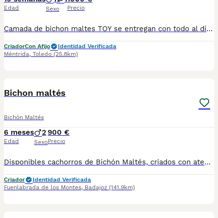
Edad
Precio
Sexo
Camada de bichon maltes TOY se entregan con todo al día en cuanto a vacunación, desparasitación interna y externa, microchip y pasaporte con procedencia lícita de centro canino profesional. Revisión veterinaria. Nos dedicamos profesionalmente al mundo del cachorro desde hace más de 17 años ,centro canino del Valle caprice, es nuestro nombre , criadores profesionales , residencia canina y veterinarios, que mejor sitio para adquirir tu nuevo miembro familiar. Núcleo de cria ES450990000078 Pueden encontrarnos de igual modo en la pagina oficial de la canina de España como uno de los pocos criadores recomendados y registrados , www.rsce.es Los precios son desde más IVA según cachorro, camada y época. Pregunten disponibilidad y precios Pregunten sin compromiso , y le damos cita para venir a ver a los peques a nuestro centro canino, pueden ver nuestras referencias como mejor criadero en Google , y redes sociales así como en nuestra web Web www.delvallecaprice.com
Criador
Con Afijo
Identidad Verificada
Méntrida
,
Toledo
(25.8km)
1
PRO
Bichon maltés
Bichón Maltés
6 meses
2
900 €
Edad
Precio
Sexo
Disponibles cachorros de Bichón Maltés, criados con atención y cuidados desde el nacimiento. Crecen en ambiente familiar, bien socializados y acostumbrados al contacto diario, con carácter dulce, alegre y muy cariñoso. Padres de tamaño pequeño, con buena morfología y pelo blanco sedoso característico de la raza. Se entregan: • Desparasitados interna y externamente • Con mínimo dos vacunas • Pasaporte veterinario • Microchip • Contrato de venta y asesoramiento Raza ideal para compañía, muy adaptable, inteligente y perfecta para convivencia en familia o piso. Enviamos a toda España y gestionamos toda la documentación necesaria para Baleares y Canarias. Para más información, fotos o reservas, contactar por teléfono o mensaje. Solo personas responsables.
Criador
Identidad Verificada
Fuenlabrada de los Montes
,
Badajoz
(141.9km)
4
5