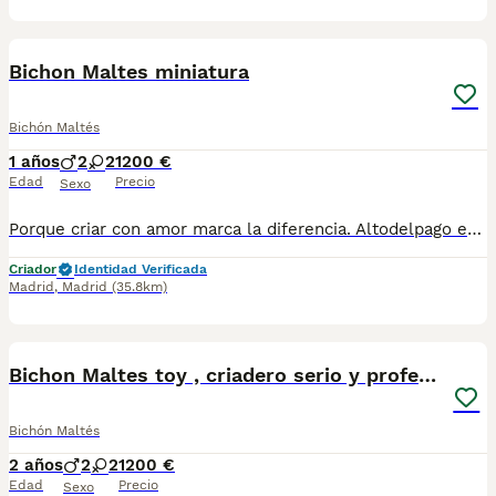
4
Bichon Maltes miniatura
Bichón Maltés
1 años
2
2
1200 €
Edad
Precio
Sexo
Porque criar con amor marca la diferencia. Altodelpago es un criadero familiar donde cada perro recibe atención individual, socialización desde pequeño y el mejor entorno para desarrollarse. altodelpago.es · tlf 679 67 30 10
Criador
Identidad Verificada
Madrid
,
Madrid
(35.8km)
10
Bichon Maltes toy , criadero serio y profesional
Bichón Maltés
2 años
2
2
1200 €
Edad
Precio
Sexo