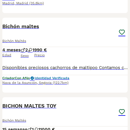
Madrid
,
Madrid
(35.8km)
1
1
Bichón maltes
Bichón Maltés
4 meses
2
1
990 €
Edad
Precio
Sexo
Disponibles preciosos cachorros de maltipoo Contamos con hembras y machos. Somos un criadero familiar y te ofrecemos la posibilidad de venir a conocer a los cachorros en persona o mediante videollamada. Entregamos a los cachorros con todo en regla: • Vacunas correspondientes a su edad • Desparasitación interna y externa • Cartilla sanitaria • Revisión veterinaria • Pasaporte • Microchip • Contrato de adopción con garantías Realizamos entregas en toda la península, incluyendo: Galicia, Cantabria, País Vasco, Barcelona, Zaragoza, Huesca, Valencia, Castilla-La Mancha, Castilla y León, , Murcia y Andalucía. Para cualquier consulta o para recibir fotos y vídeos de los cachorros, no dudes en contactarnos. También puedes ver más en nuestro perfil: [@cachorrospippiespremium]. 📞 Teléfono y WhatsApp: 663 736 099 Atendemos de lunes a domingo. Preguntar por Carla. ¡Estaremos encantados de ayudarte!
Criador
Con Afijo
Identidad Verificada
Nava de la Asunción
,
Segovia
(122.7km)
1
BICHON MALTES TOY
Bichón Maltés
15 semanas
1
1
1000 €