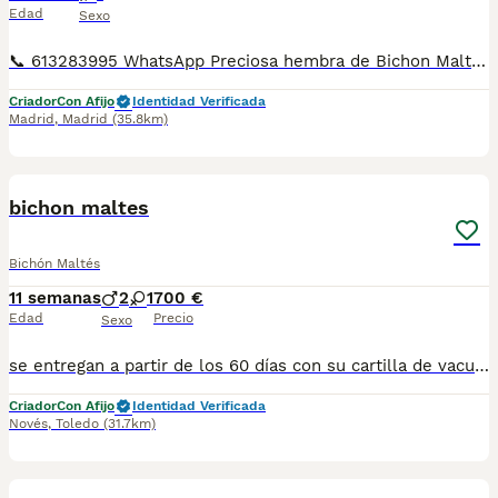
Edad
Sexo
📞 613283995 WhatsApp Preciosa hembra de Bichon Maltes de linea coreana , esta preciosidad es la de las fotos una maravilla de cachorrita criada en familia Entregamos nuestros pequeños cachorritos con todas las garantías y cuidados necesarios , disponemos de núcleo zoológico para crianza y venta de nuestros cachorros . ✅Desparasitaciones y vacunas correspondientes a su edad . ✅Cartilla de vacunación . ✅Revisiones veterinarias . ✅Garantías víricas de 15 días . ✅Garantías genéticas de un año . Seriedad , confianza y bienestar animal son nuestra prioridad . También ofrecemos transporte propio para nuestros pequeños cachorros a toda la península , el pago lo podéis hacer contra reembolso . (con coste adicional) . Mandamos a toda España . Disponemos de varias razas Si no esta la raza que queréis llámanos , intentaremos encontrártela , trabajamos con los mejores criadores de España .
Criador
Con Afijo
Identidad Verificada
Madrid
,
Madrid
(35.8km)
1
bichon maltes
Bichón Maltés
11 semanas
2
1
700 €
Edad
Precio
Sexo
se entregan a partir de los 60 días con su cartilla de vacunación y desparasitación correspondiente a su edad. puede venir a verlos sin compromiso escribanos al 698979889
Criador
Con Afijo
Identidad Verificada
Novés
,
Toledo
(31.7km)
4
1