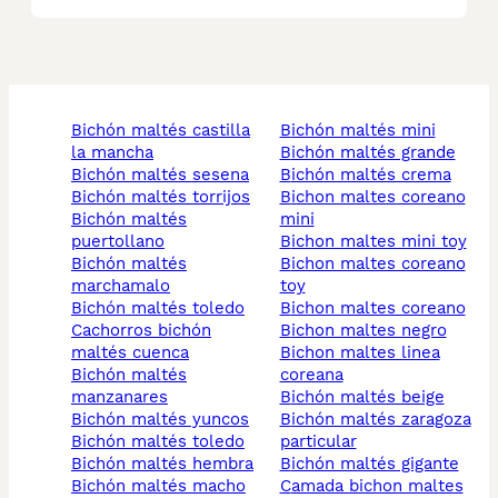
bichón maltés castilla
bichón maltés mini
la mancha
bichón maltés grande
bichón maltés sesena
bichón maltés crema
bichón maltés torrijos
bichon maltes coreano
bichón maltés
mini
puertollano
bichon maltes mini toy
bichón maltés
bichon maltes coreano
marchamalo
toy
bichón maltés toledo
bichon maltes coreano
cachorros bichón
bichon maltes negro
maltés cuenca
bichon maltes linea
bichón maltés
coreana
manzanares
bichón maltés beige
bichón maltés yuncos
bichón maltés zaragoza
bichón maltés toledo
particular
bichón maltés hembra
bichón maltés gigante
bichón maltés macho
camada bichon maltes