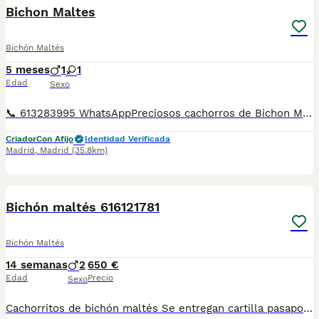
Bichon Maltes
Bichón Maltés
5 meses
1
1
Edad
Sexo
📞 613283995 WhatsAppPreciosos cachorros de Bichon Maltes de Linea Coreana . Disponemos de machos y de hembras a cual mas lindo . Entregamos vacunados desparasitados cartilla sanitaria y garantías de enfermedades víricas y congénitas de un año . Mandamos a toda España y puedes pagar cuando llegue el cachorrito tenemos transporte propio para la entrega
Criador
Con Afijo
Identidad Verificada
Madrid
,
Madrid
(35.8km)
1
Bichón maltés 616121781
Bichón Maltés
14 semanas
2
650 €
Edad
Precio
Sexo
Cachorritos de bichón maltés Se entregan cartilla pasaporte Desparasitaciones al día Vacunas correspondientes a su edad Criados en ambiente familiar"una niña" Para más información al WhatsApp 616121781