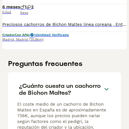
6 meses
1
2
Edad
Sexo
Preciosos cachorros de Bichon Maltes linea coreana , Entregamos con vacunas y desparasitaciones según la edad . Mandamos a toda España y puede pagar cuando te llegue el cachorro . Cachorros criados en familia en en ambiente natural
Criador
Con Afijo
Identidad Verificada
Madrid
,
Madrid
(35.8km)
Preguntas frecuentes
¿Cuánto cuesta un cachorro
de Bichon Maltes?
El coste medio de un cachorro de Bichon
Maltes en España es de aproximadamente
736€, aunque los precios pueden variar
según factores como el pedigrí, la
reputación del criador y la ubicación.