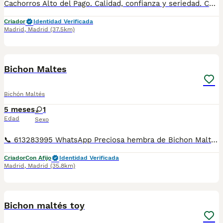
Cachorros Alto del Pago. Calidad, confianza y seriedad. Contacto : 679 67 30 10 Web : altodelpago.es Instagram : @altodelpago
Criador
Identidad Verificada
Madrid
,
Madrid
(37.5km)
1
5
Bichon Maltes
Bichón Maltés
5 meses
1
Edad
Sexo
📞 613283995 WhatsApp Preciosa hembra de Bichon Maltes de linea coreana de las mas pequeñinas Entregamos nuestros pequeños cachorritos con todas las garantías y cuidados necesarios , disponemos de núcleo zoológico para crianza y venta de nuestros cachorros . ✅Desparasitaciones y vacunas correspondientes a su edad . ✅Cartilla de vacunación . ✅Revisiones veterinarias . ✅Garantías víricas de 15 días . ✅Garantías genéticas de un año . Seriedad , confianza y bienestar animal son nuestra prioridad . También ofrecemos transporte propio para nuestros pequeños cachorros a toda la península , el pago lo podéis hacer contra reembolso . (con coste adicional) . Mandamos a toda España . Disponemos de varias razas Si no esta la raza que queréis llámanos , intentaremos encontrártela , trabajamos con los mejores criadores de España .
Criador
Con Afijo
Identidad Verificada
Madrid
,
Madrid
(35.8km)
5
3
Bichon maltés toy