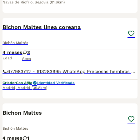
Navas de Riofrío
,
Segovia
(81.6km)
3
1
Bichon Maltes linea coreana
Bichón Maltés
4 meses
3
Edad
Sexo
📞677983742 - 613283995 WhatsApp Preciosas hembras de Bichon Maltes de Linea coreana toda una preciosidad Entregamos nuestros pequeños cachorritos con todas las garantías y cuidados necesarios , disponemos de núcleo zoológico para crianza y venta de nuestros cachorros . ✅Desparasitaciones y vacunas correspondientes a su edad . ✅Cartilla de vacunación . ✅Revisiones veterinarias . ✅Garantías víricas de 15 días . ✅Garantías genéticas de un año . Seriedad , confianza y bienestar animal son nuestra prioridad . También ofrecemos transporte propio para nuestros pequeños cachorros a toda la península , el pago lo podéis hacer contra reembolso . (con coste adicional) . Mandamos a toda España . Andalucía: Almería, Cádiz, Córdoba, Granada, Huelva, Jaén, Málaga, Sevilla.Aragón: Huesca, Teruel, Zaragoza.Asturias: Oviedo.Baleares: Palma.Canarias: Las Palmas de Gran Canaria, Santa Cruz de Tenerife.Cantabria: Santander.Castilla-La Mancha: Albacete, Ciudad Real, Cuenca, Guadalajara, Toledo.Castilla y León: Ávila, Burgos, León, Palencia, Salamanca, Segovia, Soria, Valladolid, Zamora.Cataluña: Barcelona, Gerona (Girona), Lérida (Lleida), Tarragona.Comunidad Valenciana: Alicante, Castellón de la Plana, Valencia.Extremadura: Badajoz, Cáceres.Galicia: La Coruña (A Coruña), Lugo, Orense (Ourense), Pontevedra.La Rioja: Logroño.Madrid: Madrid.Murcia: Murcia.Navarra: Pamplona.País Vasco: Bilbao (Vizcaya), San Sebastián (Guipúzcoa), Vitoria (Álava). Disponemos de varias razas Si no esta la raza que queréis llámanos , intentaremos encontrártela , trabajamos con los mejores criadores de España .
Criador
Con Afijo
Identidad Verificada
Madrid
,
Madrid
(35.8km)
18
Bichon Maltes
Bichón Maltés
4 meses
1