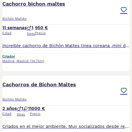
Cachorro bichon maltes
Bichón Maltés
11 semanas
1
950 €
Edad
Precio
Sexo
Increíble cachorro de Bichón Maltes linea coreana ,mini de verdad !! tenemos machos y hembras ,distintos colores Nuestros cachorros nacen y crecen en un ambiente familiar ,sin jaulas ,con un respeto y exclusiva cria,somos respetuosos con el tiempo de destete ,cada cachorro necesita su tiempo.. Destetamos con un pienso de alta calidad , Cachorros revisados ,desde el nacimiento ,hasta la entrega por un veterinario competente ,buscando siempre el bienestar de nuestros animales.. Sociabilizados y equilibrados tanto padres como cachorros Se entregan con todo el protocolo veterinario legal,y garantías por escrito completas.. Tenemos servicio de entrega personalizado a cualquier punto de España,directo.. El precio puede cambiar tanto en sexo como en características del cachorro. Dejanos tú teléfono y te mandamos toda la información fotos y vídeos ..
Criador
Madrid
,
Madrid
(34.7km)
4
Cachorros de Bichon Maltes
Bichón Maltés
2 años
1
1
1000 €
Edad
Precio
Sexo
Criados en el mejor ambiente. Muy socializados desde recien nacidos Con todo en regla. Se entregan con todo el protocolo sanitario al día, cartilla, vacunas pertinentes a la edad, desparasitaciones internas y externas, contrato y garantías. Puede conocernos en altodelpago.es o en instagram @altodelpago Tlf y whastapp 679 67 30 10 Instalaciones en plena naturaleza. visitanos cualquier dia del año