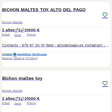
BICHON MALTES TOY, ALTO DEL PAGO
Bichón Maltés
2 años
2
2
1000 €
Edad
Precio
Sexo
Contacto : 679 67 30 10 Web : altodelpago.es Instagram : @altodelpago Criados en ambiente familiar, en plena naturaleza. Se entregan con toda su documentación y cartilla. Posibilidad de visitarnos cualquier dia del año. Pedimos seriedad y responsabilidad.
Criador
Identidad Verificada
Madrid
,
Madrid
(37.5km)
4
Bichon maltes toy
Bichón Maltés
2 años
2
2
1000 €
Edad
Precio
Sexo