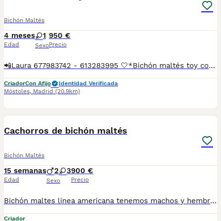
Bichón Maltés
4 meses
1
950 €
Edad
Precio
Sexo
📲Laura 677983742 - 613283995 🤍*Bichón maltés toy coreano*🤍 ¿Buscas un nuevo compañero para tu hogar? ❤️ Tenemos preciosos cachorros listos para encontrar una familia responsable. ✅ Vacunados ✅ Desparasitados ✅ Cartilla sanitaria ✅ Garantías incluidas ✅ Máxima atención y cuidado Se hacen envíos a toda España: Andalucía: Almería, Cádiz, Córdoba, Granada, Huelva, Jaén, Málaga, Sevilla.Aragón: Huesca, Teruel, Zaragoza.Asturias: Oviedo.Baleares: Palma.Canarias: Las Palmas de Gran Canaria, Santa Cruz de Tenerife.Cantabria: Santander.Castilla-La Mancha: Albacete, Ciudad Real, Cuenca, Guadalajara, Toledo.Castilla y León: Ávila, Burgos, León, Palencia, Salamanca, Segovia, Soria, Valladolid, Zamora.Cataluña: Barcelona, Gerona (Girona), Lérida (Lleida), Tarragona.Comunidad Valenciana: Alicante, Castellón de la Plana, Valencia.Extremadura: Badajoz, Cáceres.Galicia: La Coruña (A Coruña), Lugo, Orense (Ourense), Pontevedra.La Rioja: Logroño.Madrid: Madrid.Murcia: Murcia.Navarra: Pamplona.País Vasco: Bilbao (Vizcaya), San Sebastián (Guipúzcoa), Vitoria (Álava). 🐾 Cachorros sanos, sociables y criados con mucho cariño. 📲 ¡Pregunta sin compromiso por disponibilidad, fotos y precios por mensaje privado!
Criador
Con Afijo
Identidad Verificada
Móstoles
,
Madrid
(20.9km)
5
Cachorros de bichón maltés
Bichón Maltés
15 semanas
2
3
900 €
Edad
Precio
Sexo
Bichón maltes linea americana tenemos machos y hembras ,distintos colores Nuestros cachorros nacen y crecen en un ambiente familiar ,sin jaulas ,con un respeto y exclusiva cria,somos respetuosos con el tiempo de destete ,cada cachorro necesita su tiempo.. Destetamos con un pienso de alta calidad , Cachorros revisados ,desde el nacimiento ,hasta la entrega por un veterinario competente ,buscando siempre el bienestar de nuestros animales.. Sociabilizados y equilibrados tanto padres como cachorros Se entregan con todo el protocolo veterinario legal,y garantías por escrito completas.. Tenemos servicio de entrega personalizado a cualquier punto de España,directo.. El precio puede cambiar tanto en sexo como en características del cachorro. Dejanos tú teléfono y te mandamos toda la información fotos y vídeos ..
Criador