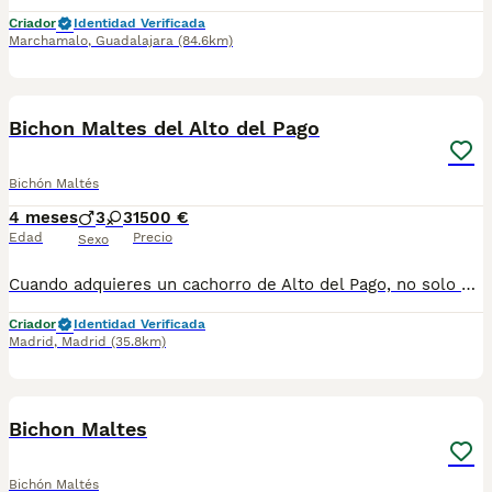
Criador
Identidad Verificada
Marchamalo
,
Guadalajara
(84.6km)
5
Bichon Maltes del Alto del Pago
Bichón Maltés
4 meses
3
3
1500 €
Edad
Precio
Sexo
Cuando adquieres un cachorro de Alto del Pago, no solo estás incorporando un perro a tu vida… estás eligiendo una forma de criar basada en la excelencia, la transparencia y el respeto absoluto por cada ejemplar. En nuestro criadero trabajamos con una selección muy cuidada de líneas, priorizando siempre la salud, el carácter y la estabilidad del cachorro. Cada camada es planificada con criterio, sin prisas y con un seguimiento constante desde el primer día. Creemos en hacer las cosas bien y en enseñarlas tal cual son. Por eso, abrimos las puertas de nuestra casa, mostramos nuestro día a día y acompañamos a cada familia con total cercanía y honestidad durante todo el proceso. Somos profesionales con todas las licencias en regla para poder ejercer esta maravillosa actividad, y no tenemos intermediarios, para adquirir un ejemplar de ALTO DEL PAGO, debes tratar personalmente con nosotros, venir a nuestra casa, donde conoceras nuestras espectaculares instalaciones, verás a los padres de los cachorros junto a los pequeñajos y podrás escoger a tu compañero. Los cachorros se entregan siempre con su completa documentación, microchip implantado, certificados de salud de los progenitores, vacunados y desparasitados. visita nuestra web altodelpago.es o conocenos en redes sociales : instagram @altodelpago Teléfono de atención al cliente : 679 67 30 10
Criador
Identidad Verificada
Madrid
,
Madrid
(35.8km)
5
1
Bichon Maltes
Bichón Maltés