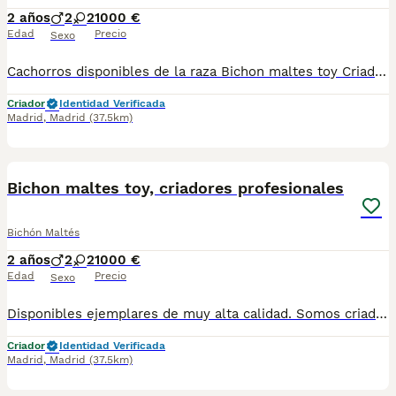
2 años
2
2
1000 €
Edad
Precio
Sexo
Cachorros disponibles de la raza Bichon maltes toy Criadores responsables y profesionales. Exigimos seriedad. Posibilidad de ver a los ejemplares en su lugar de nacimiento junto con sus padres. Se entregan con toda su documentación en regla. tlf 679 67 30 10 preferimos una llamada teléfonica para resolver dudas, pero podeis conocernos en altodelpago.es intagram@altodelpago
Criador
Identidad Verificada
Madrid
,
Madrid
(37.5km)
5
Bichon maltes toy, criadores profesionales
Bichón Maltés
2 años
2
2
1000 €
Edad
Precio
Sexo
Disponibles ejemplares de muy alta calidad. Somos criadores con muchos años de experiencia en la raza, responsables y entregamos nuestros ejemplares con toda su documentación en regla Pedimos seriedad Contacto : 679 67 30 10 Web : altodelpago.es Instagram : @altodelpago
Criador
Identidad Verificada
Madrid
,
Madrid
(37.5km)
5