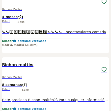
Bichón Maltés
4 meses
1
Edad
Sexo
📞📞6️⃣4️⃣1️⃣9️⃣2️⃣2️⃣3️⃣9️⃣0️⃣📞📞📞📞 Espectaculares camadas de perritos de machos y hembras de bichón maltés nacionales descendientes de las mejores líneas de sangre. Disponibles tanto hembras como machos. Las camadas están bajo supervisión veterinaria desde su nacimiento hasta que son entregadas a su nueva familia. Criados por un equipo de profesionales y mejores personas que, con más de 20 años de experiencia , cuidan a los animales por vocación, aplicando una cría ética y responsable para que cada cachorro se desarrolle con la mejor salud y con un buen temperamento. Todos los cachorritos se entregan con unos dos meses y medio de edad y sus vacunas correspondientes, desparasitados interna y externamente, con certificado de salud, y garantía tanto por enfermedad vírica como congénito genética. Posibilidad de entregar en toda España mediante transporte propio preparado para animales y con chofer privado. Los precios pueden variar según las características y morfología de cada cachorro. Añádenos al whats app o llámanos, y encantados atenderemos todas tus dudas y consultas. Teléfono / Whats app: 641 92 23 90
Criador
Identidad Verificada
Madrid
,
Madrid
(35.8km)
1
1
Bichon maltés
Bichón Maltés
8 semanas
1
Edad
Sexo
Este precioso Bichon maltés🫠 Para cualquier información pueden contactar conmigo en el teléfono 632 109 444.
Criador
Identidad Verificada