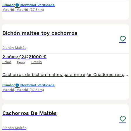
Criador
Identidad Verificada
Madrid
,
Madrid
(37.5km)
4
Bichón maltes toy cachorros
Bichón Maltés
2 años
2
2
1000 €
Edad
Precio
Sexo
Cachorros de bichón maltes para entregar Criadores responsables de la raza Criados en el mejor ambiente natural. 12000 m2 en plena naturaleza. altodelpago.es @altodelpago tlf 679 67 30 10 Contacta con nosotros para obtener una información más detallada y saber disponibilidad de nuestros ejemplares. pedimos seriedad
Criador
Identidad Verificada
Madrid
,
Madrid
(37.5km)
3
Cachorros De Maltés
Bichón Maltés