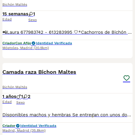
Bichón Maltés
15 semanas
1
Edad
Sexo
📲Laura 677983742 - 613283995 🤍*Cachorros de Bichón maltés toy hembras*🤍 ¿Buscas un nuevo compañero para tu hogar? ❤️ Tenemos preciosos cachorros listos para encontrar una familia responsable. ✅ Vacunados ✅ Desparasitados ✅ Cartilla sanitaria ✅ Garantías incluidas ✅ Máxima atención y cuidado Se hacen envíos a toda España: Andalucía: Almería, Cádiz, Córdoba, Granada, Huelva, Jaén, Málaga, Sevilla.Aragón: Huesca, Teruel, Zaragoza.Asturias: Oviedo.Baleares: Palma.Canarias: Las Palmas de Gran Canaria, Santa Cruz de Tenerife.Cantabria: Santander.Castilla-La Mancha: Albacete, Ciudad Real, Cuenca, Guadalajara, Toledo.Castilla y León: Ávila, Burgos, León, Palencia, Salamanca, Segovia, Soria, Valladolid, Zamora.Cataluña: Barcelona, Gerona (Girona), Lérida (Lleida), Tarragona.Comunidad Valenciana: Alicante, Castellón de la Plana, Valencia.Extremadura: Badajoz, Cáceres.Galicia: La Coruña (A Coruña), Lugo, Orense (Ourense), Pontevedra.La Rioja: Logroño.Madrid: Madrid.Murcia: Murcia.Navarra: Pamplona.País Vasco: Bilbao (Vizcaya), San Sebastián (Guipúzcoa), Vitoria (Álava). 🐾 Cachorros sanos, sociables y criados con mucho cariño. 📲 ¡Pregunta sin compromiso por disponibilidad, fotos y precios por mensaje privado!
Criador
Con Afijo
Identidad Verificada
Móstoles
,
Madrid
(20.9km)
1
3
Camada raza Bichon Maltes
Bichón Maltés
1 años
1
2
Edad
Sexo
Disponibles machos y hembras Se entregan con unos dos meses y medio de edad y sus vacunas correspondientes, desparasitados, certificado de salud, garantías por escrito tanto por enfermedad vírica como congénito genética. Todos los cachorros son descendientes de las mejores líneas nacionales, criados por profesionales expertos. Se entregan en toda España con transporte propio de alta calidad preparado para animales, van en vehículo climatizado con chófer particular a cargo del comprador. Teléfono / Whats app: 641 92 23 90 Precio a partir de 1000€
Criador
Identidad Verificada
Madrid
,
Madrid
(35.8km)