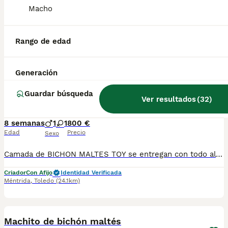
Macho
Bichon maltés machos! Para cualquier información puedes contactar conmigo en el 632 109 444. Disponibles para entregar a principios de octubre.
Criador
Identidad Verificada
Rango de edad
Navas de Riofrío
,
Segovia
(81.6km)
1
Generación
MALTESES DEL VALLE
Guardar búsqueda
Ver resultados
(
32
)
Bichón Maltés
8 semanas
1
1
800 €
Edad
Precio
Sexo
Camada de BICHON MALTES TOY se entregan con todo al día en cuanto a vacunación, desparasitación interna y externa, microchip y pasaporte con procedencia lícita de centro canino profesional. Revisión veterinaria. Nos dedicamos profesionalmente al mundo del cachorro desde hace más de 17 años ,centro canino del Valle caprice, es nuestro nombre , criadores profesionales , residencia canina y veterinarios, que mejor sitio para adquirir tu nuevo miembro familiar. Núcleo de cria ES450990000078 Pueden encontrarnos de igual modo en la pagina oficial de la canina de España como uno de los pocos criadores recomendados y registrados , www.rsce.es Los precios son desde más IVA según cachorro, camada y época. Pregunten disponibilidad y precios Pregunten sin compromiso , y le damos cita para venir a ver a los peques a nuestro centro canino, pueden ver nuestras referencias como mejor criadero en Google , y redes sociales así como en nuestra web Web www.delvallecaprice.com
Criador
Con Afijo
Identidad Verificada
Méntrida
,
Toledo
(24.1km)
3
1
Machito de bichón maltés