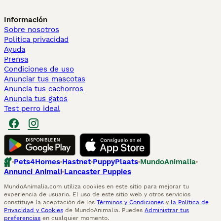
Información
Sobre nosotros
Politica privacidad
Ayuda
Prensa
Condiciones de uso
Anunciar tus mascotas
Anuncia tus cachorros
Anuncia tus gatos
Test perro ideal
Pets4Homes
Hastnet
PuppyPlaats
MundoAnimalia
Annunci Animali
Lancaster Puppies
MundoAnimalia.com utiliza cookies en este sitio para mejorar tu
experiencia de usuario. El uso de este sitio web y otros servicios
constituye la aceptación de los
Términos y Condiciones
y
la Política de
Privacidad y Cookies
de MundoAnimalia. Puedes
Administrar tus
preferencias
en cualquier momento.