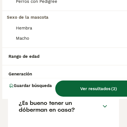
Perros con Pedigree
Preguntas frecuentes
Sexo de la mascota
Hembra
¿Cuánto cuesta un cachorro
Macho
de Dobermann?
El coste medio de un cachorro de
Rango de edad
Dobermann en España es de
aproximadamente 429€, aunque los precios
pueden variar según factores como el
Generación
pedigrí, la reputación del criador y la
ubicación.
Guardar búsqueda
Ver resultados
(
2
)
¿Es bueno tener un
dóberman en casa?