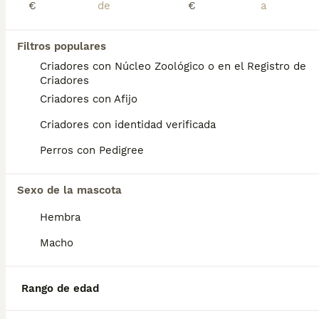
€
€
Camada de pastor belga
Filtros populares
Criadores con Núcleo Zoológico o en el Registro de
Pastor Belga Malinois
Criadores
4 meses
1
Criadores con Afijo
Edad
Sexo
Criadores con identidad verificada
Desde🌟 lgbullypocketcriadores 🌟tenemos disponible ♂️ 2 Machos ♀️ 2 Hembras Pastor belga Molinois se entregan desparasitados con sus respectivas vacunas según edad. Garantía sanitaria y contrato de compra. Posibilidad de envio. 🔹Tlf:652190089 o 652189965 📍Toledo Www.lgbullypocketcriadores.com
Perros con Pedigree
Criador
Identidad Verificada
Sonseca
,
Toledo
(51.8km)
Sexo de la mascota
Hembra
Preguntas frecuentes
Macho
¿Cuánto cuesta un cachorro
Rango de edad
de Pastor Belga Malinois?