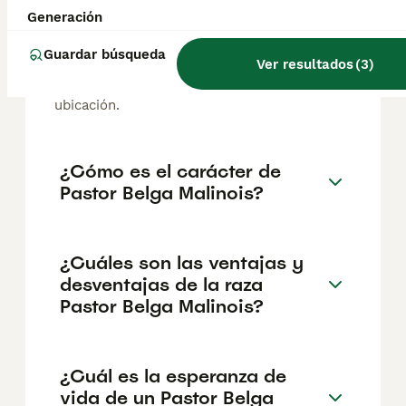
El coste medio de un cachorro de Pastor
Generación
Belga Malinois en España es de
aproximadamente 700€, aunque los precios
Guardar búsqueda
Ver resultados
(
3
)
pueden variar según factores como el
pedigrí, la reputación del criador y la
ubicación.
¿Cómo es el carácter de
Pastor Belga Malinois?
¿Cuáles son las ventajas y
desventajas de la raza
Pastor Belga Malinois?
¿Cuál es la esperanza de
vida de un Pastor Belga