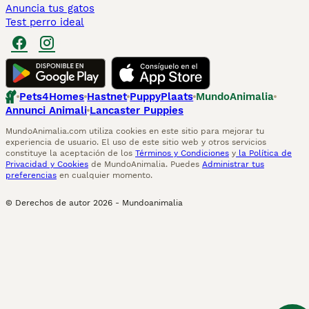
Anuncia tus gatos
Test perro ideal
Pets4Homes
Hastnet
PuppyPlaats
MundoAnimalia
Annunci Animali
Lancaster Puppies
MundoAnimalia.com utiliza cookies en este sitio para mejorar tu
experiencia de usuario. El uso de este sitio web y otros servicios
constituye la aceptación de los
Términos y Condiciones
y
la Política de
Privacidad y Cookies
de MundoAnimalia. Puedes
Administrar tus
preferencias
en cualquier momento.
© Derechos de autor
2026
-
Mundoanimalia