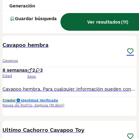
Precioso Cavapoo macho. Para cualquier información pueden contactar conmigo en el 632 109 444. Disponible para entregar ya.
Generación
Criador
Identidad Verificada
Guardar búsqueda
Navas de Riofrío
,
Segovia
(81.6km)
Ver resultados
(
11
)
1
1
Cavapoo hembra
Cavapoo
8 semanas
2
3
Edad
Sexo
Cavapoo hembra. Para cualquier información pueden contactar conmigo en el 632 109 444. Disponible para entregar ya.
Criador
Identidad Verificada
Navas de Riofrío
,
Segovia
(81.6km)
3
2
Ultimo Cachorro Cavapoo Toy