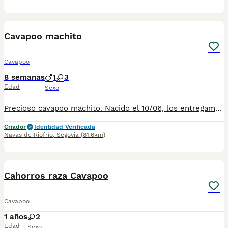
1
1
Cavapoo machito
Cavapoo
8 semanas
1
3
Edad
Sexo
Precioso cavapoo machito. Nacido el 10/06, los entregamos con dos meses, cartilla, dos vacunas y dos deparasitaciones. Contrato de garantía y congénita.
Criador
Identidad Verificada
Navas de Riofrío
,
Segovia
(81.6km)
1
3
Cahorros raza Cavapoo
Cavapoo
1 años
2
Edad
Sexo