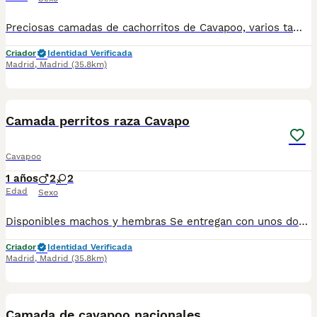
Preciosas camadas de cachorritos de Cavapoo, varios tamaños y colores. Disponibles tanto machos como hembras. Especializados en perros de raza pequeña de cría nacional (no de países del este), de cría familiar y buenas prácticas. Los perritos se entregan con unos dos meses de edad y sus vacunas correspondientes, desparasitados y certificado de salud. Se entregan en toda España con transporte de alta calidad preparado para animales, van en vehículo climatizado con chófer particular a cargo del comprado. Los precios varían en función de la morfología, el tamaño, el color y las características de cada cachorro. Si tienes dudas o consultas sobre la raza, podemos resolver tus dudas por teléfono o whatsapp: : 641 92 23 90 Precios a partir de 1000€
Criador
Identidad Verificada
Madrid
,
Madrid
(35.8km)
3
5
Camada perritos raza Cavapo
Cavapoo
1 años
2
2
Edad
Sexo
Disponibles machos y hembras Se entregan con unos dos meses y medio de edad y sus vacunas correspondientes, desparasitados, certificado de salud, garantías por escrito tanto por enfermedad vírica como congénito genética. Todos los cachorros son descendientes de las mejores líneas nacionales, criados por profesionales expertos. Se entregan en toda España con transporte propio de alta calidad preparado para animales, van en vehículo climatizado con chófer particular a cargo del comprador. Teléfono / Whats app: 641 92 23 90 Precio a partir de 1000€
Criador
Identidad Verificada
Madrid
,
Madrid
(35.8km)
1
5
Camada de cavapoo nacionales.