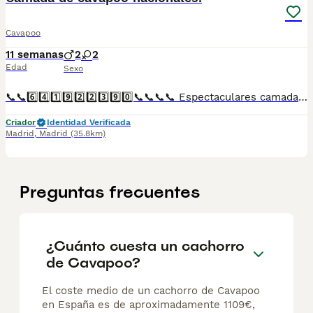
Cavapoo
11 semanas
2
2
Edad
Sexo
📞📞6️⃣4️⃣1️⃣9️⃣2️⃣2️⃣3️⃣9️⃣0️⃣📞📞📞📞 Espectaculares camadas de perritos de machos y hembras de cavapoo nacionales descendientes de las mejores líneas de sangre. Disponibles tanto hembras como machos. Las camadas están bajo supervisión veterinaria desde su nacimiento hasta que son entregadas a su nueva familia. Criados por un equipo de profesionales y mejores personas que, con más de 20 años de experiencia , cuidan a los animales por vocación, aplicando una cría ética y responsable para que cada cachorro se desarrolle con la mejor salud y con un buen temperamento. Todos los cachorritos se entregan con unos dos meses y medio de edad y sus vacunas correspondientes, desparasitados interna y externamente, con certificado de salud, y garantía tanto por enfermedad vírica como congénito genética. Posibilidad de entregar en toda España mediante transporte propio preparado para animales y con chofer privado. Los precios pueden variar según las características y morfología de cada cachorro. Añádenos al whats app o llámanos, y encantados atenderemos todas tus dudas y consultas. Teléfono / Whats app: 641 92 23 90
Criador
Identidad Verificada
Madrid
,
Madrid
(35.8km)
Preguntas frecuentes
¿Cuánto cuesta un cachorro
de Cavapoo?
El coste medio de un cachorro de Cavapoo
en España es de aproximadamente 1109€,