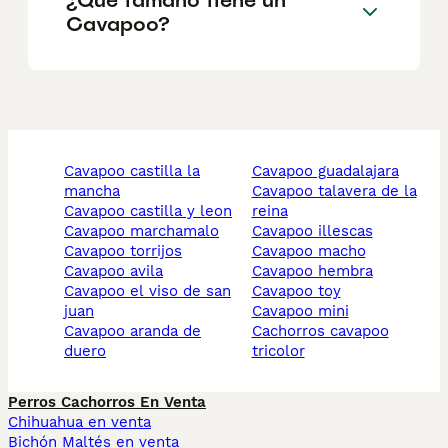
Cavapoo?
cavapoo castilla la
cavapoo guadalajara
mancha
cavapoo talavera de la
cavapoo castilla y leon
reina
cavapoo marchamalo
cavapoo illescas
cavapoo torrijos
cavapoo macho
cavapoo avila
cavapoo hembra
cavapoo el viso de san
cavapoo toy
juan
cavapoo mini
cavapoo aranda de
cachorros cavapoo
duero
tricolor
Perros Cachorros En Venta
Chihuahua en venta
Bichón Maltés en venta