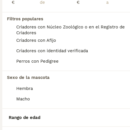
Lee nuestra página de consejos de compra de
Cavapoo
€
€
para obtener más información sobre esta raza.
Cavapoo macho
Filtros populares
Criadores con Núcleo Zoológico o en el Registro de
Cavapoo
Criadores
8 semanas
2
3
Criadores con Afijo
Edad
Sexo
Criadores con identidad verificada
Precioso Cavapoo macho. Para cualquier información pueden contactar conmigo en el 632 109 444. Disponible para entregar ya.
Perros con Pedigree
Criador
Identidad Verificada
Navas de Riofrío
,
Segovia
(81.6km)
Sexo de la mascota
1
1
Hembra
Cavapoo macho
Macho
Cavapoo
8 semanas
2
3
Rango de edad
Edad
Sexo