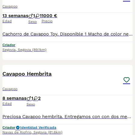
Cavapoo
13 semanas
1
1
1000 €
Edad
Precio
Sexo
Cachorro de Cavapoo Toy. Disponible 1 Macho de color negro con el pecho blanco. Cruce de madre Cavalier y padre Caniche Toy negro. Está listo para llevárselos Ya!! Cumplirá 3 meses el 2 de Agosto
Criador
Segovia
,
Segovia
(89.1km)
1
1
Cavapoo Hembrita
Cavapoo
8 semanas
1
2
Edad
Sexo
Preciosa Cavapoo hembrita. Entregamos con con dos meses, cartilla, dos vacunas, dos desparasitaciones, contrato de garantía vírica y congénita. El precio que consta es de la reserva. CONSULTAR PRECIO.
Criador
Identidad Verificada
Navas de Riofrío
,
Segovia
(81.6km)