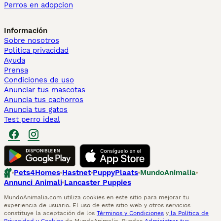
Perros en adopcion
Información
Sobre nosotros
Politica privacidad
Ayuda
Prensa
Condiciones de uso
Anunciar tus mascotas
Anuncia tus cachorros
Anuncia tus gatos
Test perro ideal
Pets4Homes
Hastnet
PuppyPlaats
MundoAnimalia
Annunci Animali
Lancaster Puppies
MundoAnimalia.com utiliza cookies en este sitio para mejorar tu
experiencia de usuario. El uso de este sitio web y otros servicios
constituye la aceptación de los
Términos y Condiciones
y
la Política de