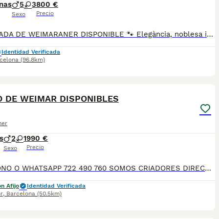
nas
5
3
800 €
Precio
Sexo
🐾 CAMADA DE WEIMARANER DISPONIBLE 🐾 Elegància, noblesa i un caràcter excepcional. 💙 Ja podeu reservar aquests preciosos cadells de Brac de Weimar, criats en un entorn familiar, envoltats d’afecte i socialitzats des dels primers dies de vida. ✨ S’entreguen amb: ✅ Vacunes corresponents ✅ Desparasitats ✅ Microxip ✅ Cartilla veterinària ✅ Contracte de compra amb garantia 🐶 Els pares es poden veure. 🏆 El pare disposa de pedigrí. Busquem famílies responsables que vulguin compartir la vida amb un company fidel, intel·ligent i ple d’energia. 📩 Si vols més informació, fotos o reservar el teu cadell, escriu-nos per privat. Quan els coneguis… serà impossible no enamorar-te.
Identidad Verificada
celona
(96.8km)
7
 DE WEIMAR DISPONIBLES
ner
s
2
1
990 €
Precio
Sexo
TELÉFONO O WHATSAPP 722 490 760 SOMOS CRIADORES DIRECTOS SIN INTERMEDIARIOS! MÁS DE 20 AÑOS EN EL SECTOR NOS AVALAN, VALORANDO TANTO LA CRIA RESPONSABLE COMO TAMBIÉN LA SELECCIÓN PARA MEJORAR LA RAZA DURANTE TODOS ESTOS AÑOS. NUESTROS CACHORROS SE ENTREGAN PREVIAMENTE REVISADOS POR NUESTRO VETERINARIO PROFESIONAL Y BAJO LOS MAS ESTRICTOS CONTROLES DE SALUD, HACEMOS HINCAPIÉ EN SU SOCIABILIZACIÓN PARA SU CORRECTO DESARROLLO NEUROLOGICO! Y OS ASESORAMOS ANTES DURANTE Y DESPUES DE LA ENTREGA PARA QUE TODO SEA LO MAS AFABLE Y FACIL POSIBLE DURANTE LA ADAPTACION! NUESTROS BEBES SE ENTREGAN A PARTIR DE LOS DOS MESES CON SUS VACUNAS AL DIA, DESPARASITADOS Y CON GARANTIAS DE SALUD, MICROCHIP Y CARTILLA DE VACUNACION! SI BUSCAS UN COMPAÑERO SANO Y EQUILIBRADO ESTE ES EL LUGAR, TE ASESORAREMOS DURANTE TODO EL PROCESO NO DUDES EN CONSULTAR POR NUESTROS PEQUES AL 722 490 760
n Afijo
Identidad Verificada
r
,
Barcelona
(50.5km)
12