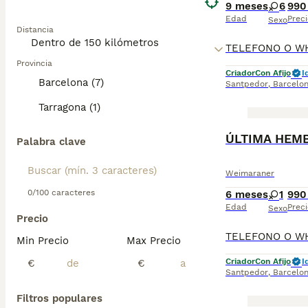
9 meses
6
990
Edad
Preci
Sexo
Distancia
Provincia
Criador
Con Afijo
I
Barcelona (7)
Santpedor
,
Barcelo
Tarragona (1)
ÚLTIMA HEM
Palabra clave
Weimaraner
0/100 caracteres
6 meses
1
990
Edad
Preci
Sexo
Precio
Min Precio
Max Precio
Criador
Con Afijo
I
€
€
Santpedor
,
Barcelo
Filtros populares