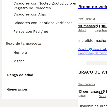
Criadores con Núcleo Zoológico o en el
Braco de wei
Registro de Criadores
Criadores con Afijo
Weimaraner
Criadores con identidad verificada
10 meses
1
10
Edad
Pre
Sexo
Perros con Pedigree
Sexo de la mascota
Criador
Identidad 
Hembra
Santpedor
,
Barcelo
Macho
BRACO DE W
Rango de edad
Weimaraner
Generación
13 semanas
5
Edad
P
Sexo