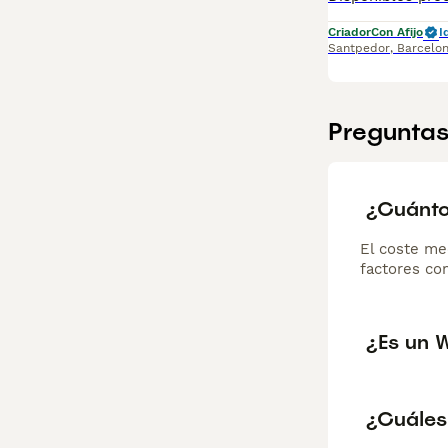
Criador
Con Afijo
I
Santpedor
,
Barcelo
Preguntas
¿Cuánto
El coste me
factores com
¿Es un 
¿Cuáles