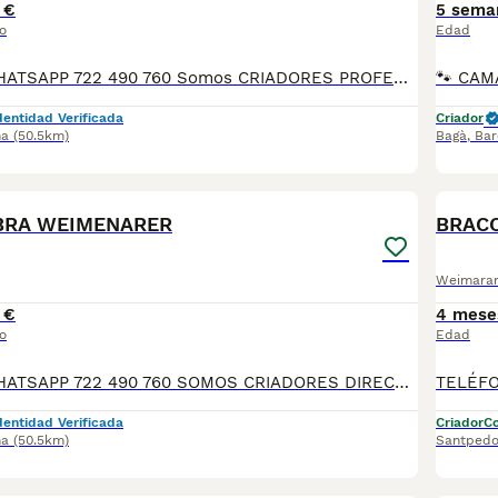
 €
5 sema
o
Edad
TELEFONO O WHATSAPP 722 490 760 Somos CRIADORES PROFESIONALES, CON NÚCLEO ZOOLÓGICO PROPIO. Seleccionamos para tener los mejores ejemplares tanto a nivel morfología como a nivel de salud y comportamiento. Nuestros cachorros crecen en un ambiente familiar, con unas condiciones higiénico-sanitarias excepcionales y totalmente socializados, tanto con otros animales como con las personas, para garantizar su bienestar animal. No dudes en consultar sobre disponibilidad de entrega, reserva y sus características, Nuestros cachorros se entregan: DESPARASITADOS INTERNA Y EXTERNAMENTE CON SUS VACUNAS AL DÍA CORRESPONDIENTES POR EDAD CARTILLA DE VACUNACIÓN Y GARANTIA COMPLETA DE SALUD ( VÍRICAS, GENÉTICAS Y HEREDITARIASñ) POR ESCRITO! PARA MAS INFORMACIÓN, FOTOS/VIDEOS O CONSULTAS LLAMANOS O ESCRIBENOS POR WHATSAPP AL 722 490 760 POSIBILIDAD DE ENTREGA PERSONALIZADA A DOMICILIO EN TODO EL TERRITORIO NACIONAL.
dentidad Verificada
Criador
na
(50.5km)
Bagà
,
Bar
3
1
BRA WEIMENARER
BRACO
Weimara
 €
4 mese
o
Edad
TELEFONO O WHATSAPP 722 490 760 SOMOS CRIADORES DIRECTOS SIN INTERMEDIARIOS! MAS DE 20 AÑOS EN EL SECTOR NOS AVALAN, VALORANDO NO SOLO LA CRIA RESPONSABLE SI NO TAMBIEN LA SELECCIÓN PARA MEJORAR LA RAZA DURANTE TODOS ESTOS AÑOS. NUESTROS CACHORROS SE ENTREGAN PREVIAMENTE REVISADOS POR UN VETERINARIO PROFESIONAL Y BAJO LOS MAS ESTRICTOS CONTROLES DE SALUD, HACEMOS HINCAPIÉ EN SU SOCIABILIZACIÓN PARA SU CORRECTO DESARROLLO NEUROLOGICO! Y OS ASESORAMOS ANTES DURANTE Y DESPUES DE LA ENTREGA PARA QUE TODO SEA LO MAS AFABLE Y FACIL POSIBLE DURANTE LA ADAPTACION! NUESTROS BEBE SE ENTREGAN A PARTIR DE LOS DOS MESES CON SUS VACUNAS AL DIA, DESPARASITADOS Y CON GARANTIAS DE SALUD, MICROCHIP Y CARTILLA DE VACUNACION! SI BUSCAS UN COMPAÑERO SANO Y EQUILIBRADO ESTE ES EL LUGAR, TE ASESORAREMOS DURANTE TODO EL PROCESO NO DUDES EN CONSULTAR POR NUESTROS PEQUES AL 722 490 760
dentidad Verificada
Criador
Co
na
(50.5km)
Santpedo
8