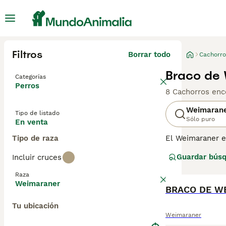
Filtros
Borrar todo
Cachorro
Braco de 
Categorías
Perros
8 Cachorros enc
Weimaran
Tipo de listado
Sólo puro
En venta
Tipo de raza
El Weimaraner e
muy apreciados p
Guardar bús
Incluir cruces
mejor opción pa
dueño no es el a
Raza
personas que lid
Weimaraner
BRACO DE W
Lee nuestra
pág
Tu ubicación
Weimaraner