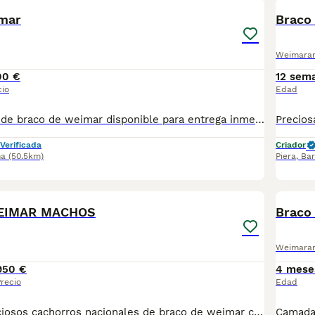
mar
Braco
Weimara
00 €
12 sem
cio
Edad
Increíble macho de braco de weimar disponible para entrega inmediata. Todos nuestros ejemplares son nacionales y criados en nuestro propio centro, asegurando un correcto desarrollo y un carácter juguetón y extrovertido. Se entregan con el carnet de vacunas con el plan correspondiente a su edad, desparasitado y microchip implantado. Facilitamos junto al cachorro, contrato de compra, detallando las garantías víricas de 15 días y congénitas de 1 año . Contamos con un gran equipo de profesionales en plantilla, entre los que se encuentra un veterinario y varios auxiliares, por lo que los controles sanitarios se realizan a diario. Para más información Escríbenos vía WhatsApp al 722374274
Verificada
Criador
na
(50.5km)
Piera
,
Bar
5
EIMAR MACHOS
Braco
Weimara
950 €
4 mese
recio
Edad
Disponibles preciosos cachorros nacionales de braco de weimar criados en nuestras instalaciones, en un ambiente familiar y responsable. Nuestros cachorros se entregan con cartilla de primera vacunación, vacunas correspondientes a su edad, desparasitados interna y externamente, y con microchip implantado y dado de alta. Además, realizamos un contrato de garantía que incluye: • Garantía vírica de 15 días. • Garantía congénita de 1 año. Desde la fecha de entrega del cachorro. Nos comprometemos al 100% con la salud, el bienestar y el cuidado de nuestros pequeños. Disponemos de Núcleo Zoológico Para más información, imágenes o cualquier consulta sin compromiso, pueden contactar con nosotros en los teléfonos: CRISTINA 📞 722 788 399 📞 932 514 529