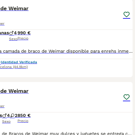
 de Weimar
ner
anas
4
990 €
Precio
Sexo
Preciosa camada de braco de Weimar disponible para enrehs inmediata Centro Canino Vallbonica es mucho más que un centro de cría , es un equipo amante de los animales y apasionados con su trabajo y muy comprometidos con el bienestar animal. Somos Criadores directos, sin intermediarios, con más de 20 años de experiencia y Apostamos por una cría responsable y una cuidada selección de nuestros progenitores. TODOS nuestros bebés nacen y se crían en nuestras instalaciones rodeados de naturaleza y cariño , asegurando así un correcto desarrollo y una magnífica socialización, consiguiendo en cada ejemplar un carácter juguetón y extrovertido algo primordial para su adaptación como un miembro más en tu familia . Se entregan con carnet de vacunas correspondiente a su edad , desparasitados y microchip implantado y activado en registro de Anicom. Facilitamos junto al cachorro contrato de compra con garantías víricas de 15 días y congénitas de 1 año . Contamos con un gran equipo de profesionales entre los que se encuentran educadores, auxiliares y Veterinarios ofreciendo los controles sanitarios necesarios así como continua vigilancia asesorándote durante todos el proceso y al llegar a casa. Hacemos envíos a toda España con empresa de transporte privado, proporcionando un viaje confortable y ofreciendo las atenciones necesarias a nuestros bebés . Nuestros precios son REALES ( incluye el IVA) y sin sorpresas finales . Si estás interesado en alguno de nuestros ejemplares solicita información sin compromiso. También atendemos vía WhatsApp ☎️722269698 - 722374274 📍Piera (Barcelona)
Identidad Verificada
celona
(44.9km)
1
 de Weimar
ner
s
4
2
850 €
Precio
Sexo
Camada de Bracos de Weimar muy dulces y juguetes se entrega con cartilla sanitaria vacuna chip desparasitación con contrato de garantía víricas y congenitas