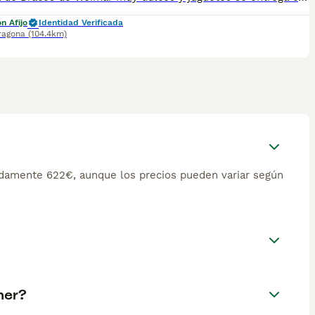
n Afijo
Identidad Verificada
ragona
(104.4km)
damente 622€, aunque los precios pueden variar según
ner?