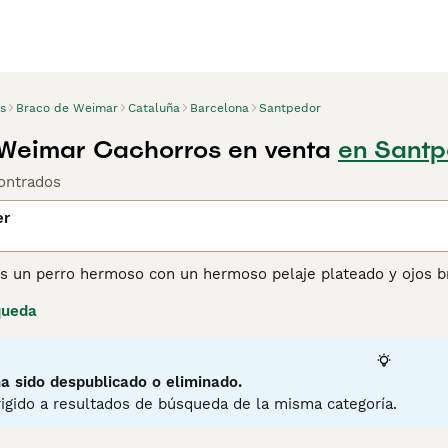
s
Braco de Weimar
Cataluña
Barcelona
Santpedor
Weimar Cachorros en venta
en Santp
ontrados
er
s un perro hermoso con un hermoso pelaje plateado y ojos br
or sus habilidades de caza y por el hecho de ser perros de f
queda
ra los dueños de perros primerizos, ya que los Weimaraner s
lfa del grupo, lo que los lleva a mostrar el lado más domina
eran vidas activas al aire libre y que quieren un compañero c
a sido despublicado o eliminado.
ina de consejos de compra de Weimaraner
para obtener infor
igido a resultados de búsqueda de la misma categoría.
10
1