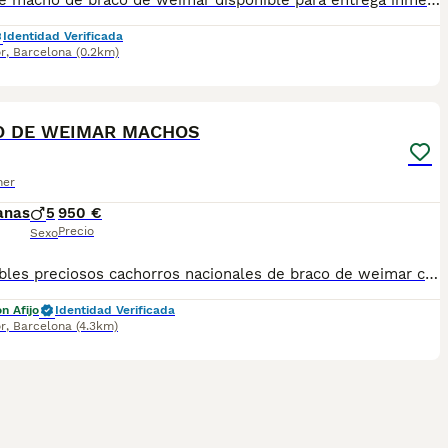
Increíble macho de braco de weimar disponible para entrega inmediata. Todos nuestros ejemplares son nacionales y criados en nuestro propio centro, asegurando un correcto desarrollo y un carácter juguetón y extrovertido. Se entregan con el carnet de vacunas con el plan correspondiente a su edad, desparasitado y microchip implantado. Facilitamos junto al cachorro, contrato de compra, detallando las garantías víricas de 15 días y congénitas de 1 año . Contamos con un gran equipo de profesionales en plantilla, entre los que se encuentra un veterinario y varios auxiliares, por lo que los controles sanitarios se realizan a diario. Para más información Escríbenos vía WhatsApp al 722374274
Identidad Verificada
r
,
Barcelona
(0.2km)
5
O DE WEIMAR MACHOS
ner
anas
5
950 €
Precio
Sexo
Disponibles preciosos cachorros nacionales de braco de weimar criados en nuestras instalaciones, en un ambiente familiar y responsable. Nuestros cachorros se entregan con cartilla de primera vacunación, vacunas correspondientes a su edad, desparasitados interna y externamente, y con microchip implantado y dado de alta. Además, realizamos un contrato de garantía que incluye: • Garantía vírica de 15 días. • Garantía congénita de 1 año. Desde la fecha de entrega del cachorro. Nos comprometemos al 100% con la salud, el bienestar y el cuidado de nuestros pequeños. Disponemos de Núcleo Zoológico Para más información, imágenes o cualquier consulta sin compromiso, pueden contactar con nosotros en los teléfonos: CRISTINA 📞 722 788 399 📞 932 514 529
n Afijo
Identidad Verificada
r
,
Barcelona
(4.3km)