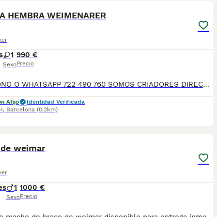
MA HEMBRA WEIMENARER
ner
s
1
990 €
Precio
Sexo
TELEFONO O WHATSAPP 722 490 760 SOMOS CRIADORES DIRECTOS SIN INTERMEDIARIOS! MAS DE 20 AÑOS EN EL SECTOR NOS AVALAN, VALORANDO NO SOLO LA CRIA RESPONSABLE SI NO TAMBIEN LA SELECCIÓN PARA MEJORAR LA RAZA DURANTE TODOS ESTOS AÑOS. NUESTROS CACHORROS SE ENTREGAN PREVIAMENTE REVISADOS POR UN VETERINARIO PROFESIONAL Y BAJO LOS MAS ESTRICTOS CONTROLES DE SALUD, HACEMOS HINCAPIÉ EN SU SOCIABILIZACIÓN PARA SU CORRECTO DESARROLLO NEUROLOGICO! Y OS ASESORAMOS ANTES DURANTE Y DESPUES DE LA ENTREGA PARA QUE TODO SEA LO MAS AFABLE Y FACIL POSIBLE DURANTE LA ADAPTACION! NUESTROS BEBE SE ENTREGAN A PARTIR DE LOS DOS MESES CON SUS VACUNAS AL DIA, DESPARASITADOS Y CON GARANTIAS DE SALUD, MICROCHIP Y CARTILLA DE VACUNACION! SI BUSCAS UN COMPAÑERO SANO Y EQUILIBRADO ESTE ES EL LUGAR, TE ASESORAREMOS DURANTE TODO EL PROCESO NO DUDES EN CONSULTAR POR NUESTROS PEQUES AL 722 490 760
n Afijo
Identidad Verificada
r
,
Barcelona
(0.2km)
8
 de weimar
ner
es
1
1000 €
Precio
Sexo