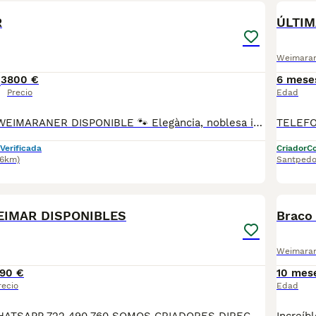
R
ÚLTI
Weimara
3
800 €
6 mese
Precio
Edad
🐾 CAMADA DE WEIMARANER DISPONIBLE 🐾 Elegància, noblesa i un caràcter excepcional. 💙 Ja podeu reservar aquests preciosos cadells de Brac de Weimar, criats en un entorn familiar, envoltats d’afecte i socialitzats des dels primers dies de vida. ✨ S’entreguen amb: ✅ Vacunes corresponents ✅ Desparasitats ✅ Microxip ✅ Cartilla veterinària ✅ Contracte de compra amb garantia 🐶 Els pares es poden veure. 🏆 El pare disposa de pedigrí. Busquem famílies responsables que vulguin compartir la vida amb un company fidel, intel·ligent i ple d’energia. 📩 Si vols més informació, fotos o reservar el teu cadell, escriu-nos per privat. Quan els coneguis… serà impossible no enamorar-te.
Verificada
Criador
Co
.6km)
Santpedo
7
EIMAR DISPONIBLES
Braco
Weimara
90 €
10 mes
recio
Edad