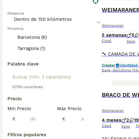
WEIMARANE
Distancia
Weimaraner
Provincia
5 semanas
5
Barcelona (6)
Edad
Sexo
Tarragona (1)
Palabra clave
Criador
Identidad 
Bagà
,
Barcelona
(54
0/100 caracteres
BRACO DE W
Precio
Min Precio
Max Precio
Weimaraner
€
€
4 meses
2
1
9
Edad
P
Sexo
Filtros populares