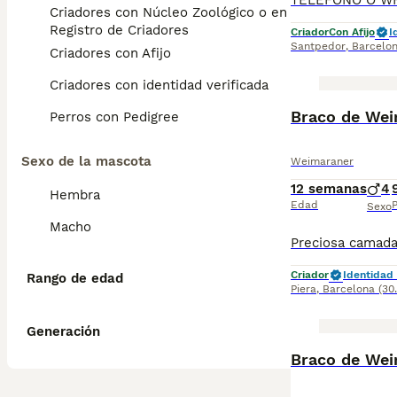
Criadores con Núcleo Zoológico o en el
Registro de Criadores
Criador
Con Afijo
I
Santpedor
,
Barcelo
Criadores con Afijo
Criadores con identidad verificada
Braco de We
Perros con Pedigree
Sexo de la mascota
Weimaraner
12 semanas
4
Hembra
Edad
P
Sexo
Macho
Criador
Identidad 
Rango de edad
Piera
,
Barcelona
(30
Generación
Braco de We