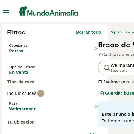
Filtros
Borrar todo
Cachorro
Braco de 
Categorías
Perros
7 Cachorros enc
Weimaran
Tipo de listado
Sólo puro
En venta
Tipo de raza
El Weimaraner e
muy apreciados p
Guardar bús
Incluir cruces
mejor opción pa
dueño no es el a
Raza
personas que lid
Weimaraner
Este anuncio h
Lee nuestra
pág
Te hemos redir
Tu ubicación