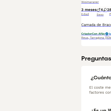
Weimaraner
3 meses
4
2
Edad
P
Sexo
Criador
Con Afijo
I
Reus
,
Tarragona
(93
Preguntas
¿Cuánto
El coste me
factores com
¿Es un 