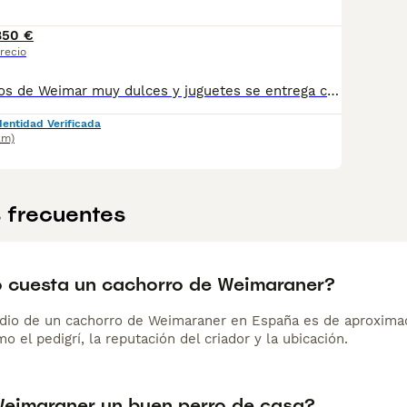
850 €
recio
Camada de Bracos de Weimar muy dulces y juguetes se entrega con cartilla sanitaria vacuna chip desparasitación con contrato de garantía víricas y congenitas
dentidad Verificada
km)
 frecuentes
 cuesta un cachorro de Weimaraner?
dio de un cachorro de Weimaraner en España es de aproxima
o el pedigrí, la reputación del criador y la ubicación.
Weimaraner un buen perro de casa?