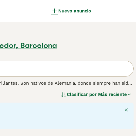
Nuevo anuncio
edor, Barcelona
illantes. Son nativos de Alemania, donde siempre han sido
amilia maravillosamente leales. Sin embargo, no son la
Clasificar por
Más reciente
on muy inteligentes y se dan cuenta rápidamente cuando el
nte de su naturaleza. Son mucho más felices viviendo con
anino fuerte a su lado.
mación sobre esta raza de perro.
3
1