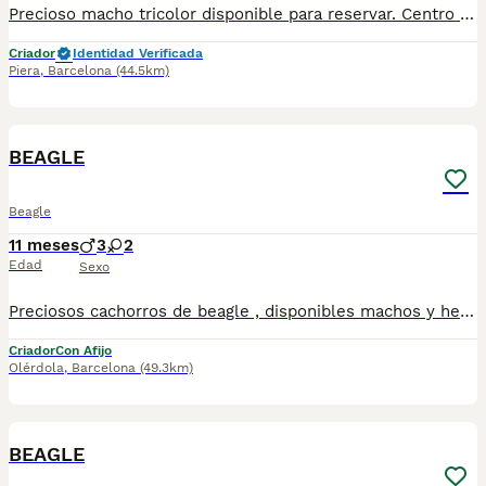
Precioso macho tricolor disponible para reservar. Centro Canino Vallbonica es mucho más que un centro de cría , es una familia comprometida con el bienestar animal y la cria responsable, por ello todos nuestros bebés nacen y se crían en nuestras instalaciones , asegurando así un correcto desarrollo y una magnífica socialización, consiguiendo en cada ejemplar un carácter juguetón y extrovertido algo primordial para su adaptación como un miembro más en tu familia . Se entregan con el carnet de vacunas con el plan correspondiente a su edad , desparasitados y microchip implantado y activado en registro de Anicom. Facilitamos junto al cachorro contrato de compra con garantías víricas de 15 días y congénitas de 1 año . Contamos con un gran equipo de profesionales entre los que se encuentran educadores, auxiliares y Veterinarios ofreciendo los controles sanitarios necesarios así como continua vigilancia asegurando su bienestar . Hacemos envíos a toda España con empresa de transporte privado, proporcionando un viaje confortable y ofreciendo las atenciones necesarias a nuestros bebés . Si estás interesado en alguno de nuestros ejemplares solicita información sin compromiso al 722269698 . También atendemos vía WhatsApp . PRECIO REAL ( incluye el IVA) .
Criador
Identidad Verificada
Piera
,
Barcelona
(44.5km)
1
BEAGLE
Beagle
11 meses
3
2
Edad
Sexo
Preciosos cachorros de beagle , disponibles machos y hembras , tricolores , bicolor . Todos nuestros cachorros se entregan con las vacunas correspondientes a su edad y microchip, con las respectivas garantías. Visitanos sin ningun tipo de compromsio , gran exposicion de cachorros, padres a la vista.
Criador
Con Afijo
Olérdola
,
Barcelona
(49.3km)
1
BEAGLE