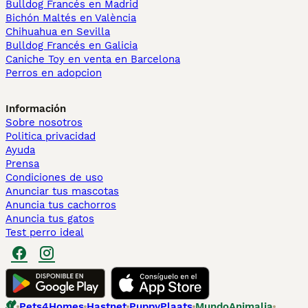
Bulldog Francés en Madrid
Bichón Maltés en València
Chihuahua en Sevilla
Bulldog Francés en Galicia
Caniche Toy en venta en Barcelona
Perros en adopcion
Información
Sobre nosotros
Politica privacidad
Ayuda
Prensa
Condiciones de uso
Anunciar tus mascotas
Anuncia tus cachorros
Anuncia tus gatos
Test perro ideal
Pets4Homes
Hastnet
PuppyPlaats
MundoAnimalia