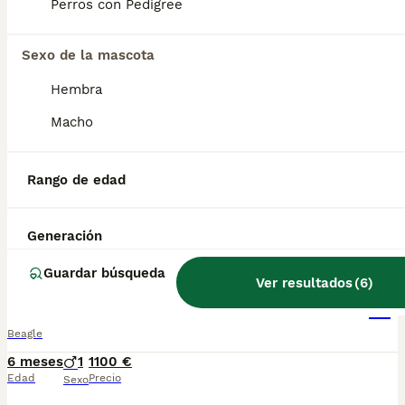
Perros con Pedigree
Beagle tricolor
Sexo de la mascota
Beagle
Hembra
6 meses
1
1100 €
Macho
Edad
Precio
Sexo
Preciosa hembra Tricolor disponible. Centro Canino Vallbonica es mucho más que un centro de cría , es una familia comprometida con el bienestar animal y la cria responsable, por ello todos nuestros bebés nacen y se crían en nuestras instalaciones , asegurando así un correcto desarrollo y una magnífica socialización, consiguiendo en cada ejemplar un carácter juguetón y extrovertido algo primordial para su adaptación como un miembro más en tu familia . Se entregan con el carnet de vacunas con el plan correspondiente a su edad , desparasitados y microchip implantado y activado en registro de Anicom. Facilitamos junto al cachorro contrato de compra con garantías víricas de 15 días y congénitas de 1 año . Contamos con un gran equipo de profesionales entre los que se encuentran educadores, auxiliares y Veterinarios ofreciendo los controles sanitarios necesarios así como continua vigilancia asegurando su bienestar . Hacemos envíos a toda España con empresa de transporte privado, proporcionando un viaje confortable y ofreciendo las atenciones necesarias a nuestros bebés . Si estás interesado en alguno de nuestros ejemplares solicita información sin compromiso al 722269698 . También atendemos vía WhatsApp . PRECIO REAL ( incluye el IVA) .
Rango de edad
Criador
Identidad Verificada
Piera
,
Barcelona
(44.5km)
Generación
8
1
Guardar búsqueda
Ver resultados
(
6
)
Beagle tricolor macho
Beagle
6 meses
1
1100 €
Edad
Precio
Sexo