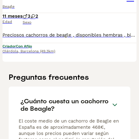
Beagle
11 meses
3
2
Edad
Sexo
Preciosos cachorros de beagle , disponibles hembras , bicolores . Todos nuestros cachorros se entregan con las vacunas correspondientes a su edad y microchip, con las respectivas garantías. Visitanos sin ningun tipo de compromsio , gran exposicion de cachorros, padres a la vista.
Criador
Con Afijo
Olérdola
,
Barcelona
(49.3km)
Preguntas frecuentes
¿Cuánto cuesta un cachorro
de Beagle?
El coste medio de un cachorro de Beagle en
España es de aproximadamente 468€,
aunque los precios pueden variar según