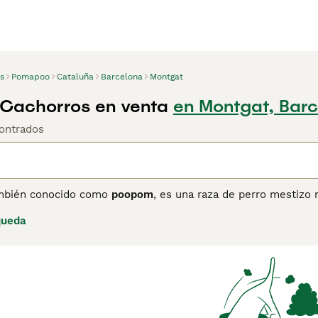
s
Pomapoo
Cataluña
Barcelona
Montgat
Cachorros en venta
en Montgat, Bar
ontrados
ambién conocido como
poopom
, es una raza de perro mestizo 
cipalmente como una raza de diseño en Estados Unidos desde 
queda
ía entre 5 y 15 libras, y su altura de 20 a 30 cm aproximadam
endo del cruce, y requiere cuidados regulares para evitar en
gente y muy cariñoso, lo que lo convierte en una mascota idea
erros sociales pero pueden mostrarse reservados con extrañ
u tendencia a ladrar. Además, se adaptan bien a niños y otros
uienes buscan un compañero activo, juguetón y afectuoso, ide
ción.