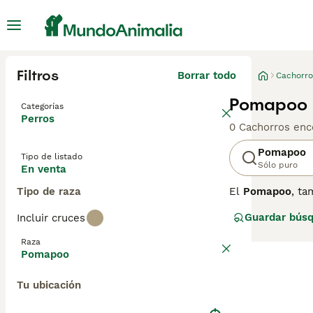
Filtros
Borrar todo
Cachorro
Pomapoo 
Categorías
Perros
0 Cachorros enc
Pomapoo
Tipo de listado
Sólo puro
En venta
Tipo de raza
El
Pomapoo
, t
Originario prin
Guardar bús
Incluir cruces
pequeño, que var
rizado, dependi
Raza
juguetón, inteli
Pomapoo
compacto. Son p
para controlar s
Tu ubicación
perfecto para q
cuidado y dedica