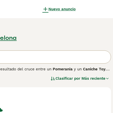
Nuevo anuncio
celona
resultado del cruce entre un
Pomerania
y un
Caniche Toy
.
la década de 1990, el Pomapoo es popular por su tamaño
Clasificar por
Más reciente
ente. Su pelaje puede ser corto, medio, liso, ondulado o
redos, aunque sueltan poco pelo. Su temperamento es
l para familias, incluso en apartamentos gracias a su tamaño
os y es importante una buena socialización y entrenamiento
 animales si se los trata con cuidado. El Pomapoo es
al para espacios reducidos y hogares con tiempo para su