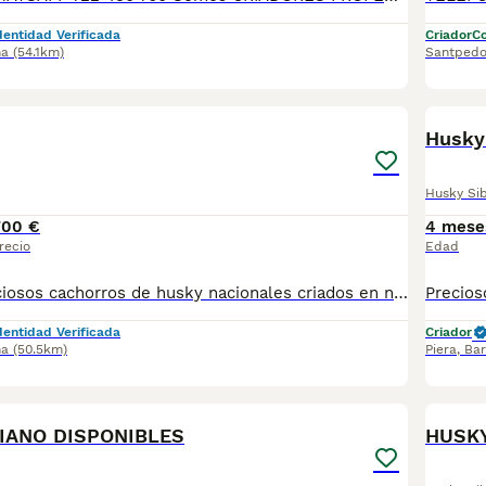
dentidad Verificada
Criador
Co
na
(54.1km)
Santpedo
9
Husky
Husky Si
700 €
4 mese
recio
Edad
Disponibles preciosos cachorros de husky nacionales criados en nuestras instalaciones, en un ambiente familiar y responsable. Nuestros cachorros se entregan con cartilla de primera vacunación, vacunas correspondientes a su edad, desparasitados interna y externamente, y con microchip implantado y dado de alta. Además, realizamos un contrato de garantía que incluye: • Garantía vírica de 15 días. • Garantía congénita de 1 año. Desde la fecha de entrega del cachorro. Nos comprometemos al 100% con la salud, el bienestar y el cuidado de nuestros pequeños. Disponemos de Núcleo Zoológico Para más información, imágenes o cualquier consulta sin compromiso, pueden contactar con nosotros en los teléfonos: CRISTINA 📞 722 788 399 📞 932 514 529
dentidad Verificada
Criador
na
(50.5km)
Piera
,
Bar
3
IANO DISPONIBLES
HUSKY