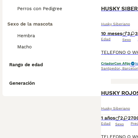
HUSKY SIBER
Perros con Pedigree
Sexo de la mascota
Husky Siberiano
10 meses
3
3
Hembra
Edad
Sexo
Macho
Criador
Con Afijo
I
Rango de edad
Santpedor
,
Barcelo
Generación
HUSKY ROJO
Husky Siberiano
1 años
2
2
70
Edad
Prec
Sexo