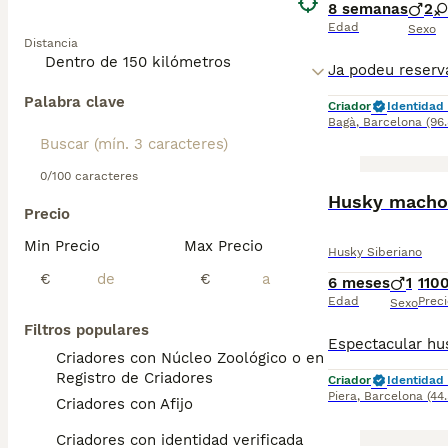
8 semanas
2
Edad
Sexo
Distancia
Palabra clave
Criador
Identidad 
Bagà
,
Barcelona
(96
0/100 caracteres
Husky macho 
Precio
Min Precio
Max Precio
Husky Siberiano
€
€
6 meses
1
110
Edad
Preci
Sexo
Filtros populares
Criadores con Núcleo Zoológico o en el
Registro de Criadores
Criador
Identidad 
Piera
,
Barcelona
(44
Criadores con Afijo
Criadores con identidad verificada