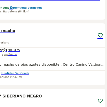
n Afijo
Identidad Verificada
r
,
Barcelona
(54.1km)
5
 macho
beriano
s
1
1100 €
Precio
Sexo
Precioso macho de ojos azules disponible , Centro Canino Vallbonica es mucho más que un centro de cría , es una familia comprometida con el bienestar animal y la cria responsable, siendo Criadores directos, sin intermediarios, con más de 20 años de experiencia. Apostamos por la cría responsable y una cuidada selección por ello todos nuestros bebés nacen y se crían en nuestras instalaciones , asegurando así un correcto desarrollo y una magnífica socialización, consiguiendo en cada ejemplar un carácter juguetón y extrovertido algo primordial para su adaptación como un miembro más en tu familia . Se entregan con el carnet de vacunas con el plan correspondiente a su edad , desparasitados y microchip implantado y activado en registro de Anicom. Facilitamos junto al cachorro contrato de compra con garantías víricas de 15 días y congénitas de 1 año . Contamos con un gran equipo de profesionales entre los que se encuentran educadores, auxiliares y Veterinarios ofreciendo los controles sanitarios necesarios así como continua vigilancia asegurando su bienestar . Hacemos envíos a toda España con empresa de transporte privado, proporcionando un viaje confortable y ofreciendo las atenciones necesarias a nuestros bebés . Si estás interesado en alguno de nuestros ejemplares solicita información sin compromiso al 722269698 . También atendemos vía WhatsApp . PRECIO REAL ( incluye el IVA) .
Identidad Verificada
celona
(44.5km)
4
 SIBERIANO NEGRO