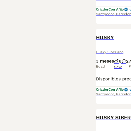
Criador
Con Afijo
I
Santpedor
,
Barcelo
HUSKY
Husky Siberiano
3 meses
6
2
Edad
P
Sexo
Criador
Con Afijo
I
Santpedor
,
Barcelo
HUSKY SIBER