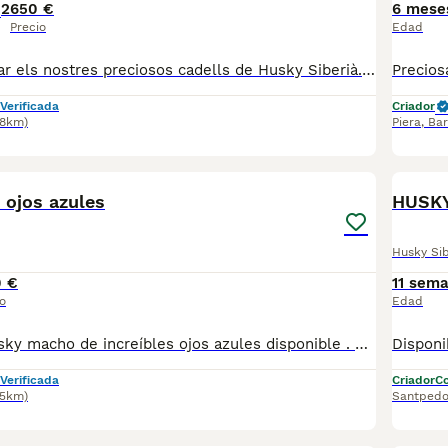
2
650 €
6 mese
Precio
Edad
Ja podeu reservar els nostres preciosos cadells de Husky Siberià. 💙 ✨ Els pares es poden veure, perquè són la millor garantia del seu caràcter i bellesa. 🐾 Els cadells s’entreguen a partir dels 2 mesos amb: ✅ Vacunes corresponents ✅ Desparasitats ✅ Microxip ✅ Cartilla veterinària ✅ Contracte de compra amb garantia 💳 Reserva de 100 € per Bizum. 📩 Si vols més informació, fotos, vídeos o conèixer la disponibilitat, escriu-nos per privat. Estarem encantats d’ajudar-te.
Verificada
Criador
.8km)
Piera
,
Bar
5
1
ojos azules
HUSKY
Husky Si
0 €
11 sem
o
Edad
Espectacular husky macho de increíbles ojos azules disponible . Centro Canino Vallbonica es mucho más que un centro de cría , es una familia comprometida con el bienestar animal y la cria responsable, por ello todos nuestros bebés nacen y se crían en nuestras instalaciones , asegurando así un correcto desarrollo y una magnífica socialización, consiguiendo en cada ejemplar un carácter juguetón y extrovertido algo primordial para su adaptación como un miembro más en tu familia . Se entregan con el carnet de vacunas con el plan correspondiente a su edad , desparasitados y microchip implantado y activado en registro de Anicom. Facilitamos junto al cachorro contrato de compra con garantías víricas de 15 días y congénitas de 1 año . Contamos con un gran equipo de profesionales entre los que se encuentran educadores, auxiliares y Veterinarios ofreciendo los controles sanitarios necesarios así como continua vigilancia asegurando su bienestar . Hacemos envíos a toda España con empresa de transporte privado, proporcionando un viaje confortable y ofreciendo las atenciones necesarias a nuestros bebés . Si estás interesado en alguno de nuestros ejemplares solicita información sin compromiso al 722269698 . También atendemos vía WhatsApp . PRECIO REAL ( incluye el IVA) . Núcleo zoológico B2501315
Verificada
Criador
Co
.5km)
Santpedo
9