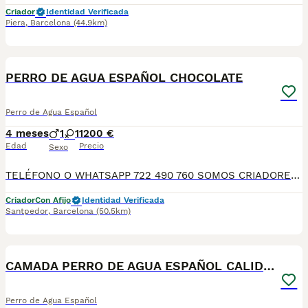
Criador
Identidad Verificada
Piera
,
Barcelona
(44.9km)
6
PERRO DE AGUA ESPAÑOL CHOCOLATE
Perro de Agua Español
4 meses
1
1
1200 €
Edad
Precio
Sexo
TELÉFONO O WHATSAPP 722 490 760 SOMOS CRIADORES DIRECTOS SIN INTERMEDIARIOS! MAS DE 20 AÑOS EN EL SECTOR NOS AVALAN, VALORANDO NO SOLO LA CRIA RESPONSABLE SI NO TAMBIEN LA SELECCIÓN PARA MEJORAR LA RAZA DURANTE TODOS ESTOS AÑOS. NUESTROS CACHORROS SE ENTREGAN PREVIAMENTE REVISADOS POR UN VETERINARIO PROFESIONAL Y BAJO LOS MAS ESTRICTOS CONTROLES DE SALUD, HACEMOS HINCAPIÉ EN SU SOCIABILIZACIÓN PARA SU CORRECTO DESARROLLO NEUROLOGICO! Y OS ASESORAMOS ANTES DURANTE Y DESPUES DE LA ENTREGA PARA QUE TODO SEA LO MAS AFABLE Y FACIL POSIBLE DURANTE LA ADAPTACION! NUESTROS BEBE SE ENTREGAN A PARTIR DE LOS DOS MESES CON SUS VACUNAS AL DIA, DESPARASITADOS Y CON GARANTIAS DE SALUD, MICROCHIP Y CARTILLA DE VACUNACION! SI BUSCAS UN COMPAÑERO SANO Y EQUILIBRADO ESTE ES EL LUGAR, TE ASESORAREMOS DURANTE TODO EL PROCESO NO DUDES EN CONSULTAR POR NUESTROS PEQUES AL 722 490 760
Criador
Con Afijo
Identidad Verificada
Santpedor
,
Barcelona
(50.5km)
11
CAMADA PERRO DE AGUA ESPAÑOL CALIDAD
Perro de Agua Español