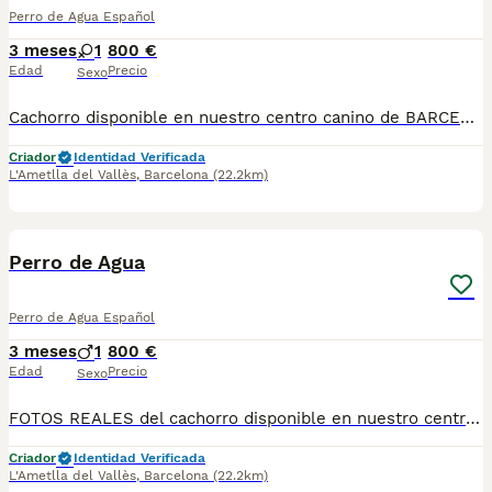
Perro de Agua Español
3 meses
1
800 €
Edad
Precio
Sexo
Cachorro disponible en nuestro centro canino de BARCELONA!!. El precio del cachorro es el indicado, sin variaciones. FACTURA con IVA incluido, cartilla veterinaria y contrato, sin sorpresas. El cachorro se entrega con todas las vacunas correspondientes a su edad al día, desparasitado, con microchip y respaldado por una garantía vírica y genética por escrito. No ofrecemos envíos, pero estamos disponibles para responder tus preguntas a través de WhatsApp o llamada telefónica al 610318857. Ven a visitarlo sin compromiso a nuestro centro canino de Barcelona !! Raza PDAE o Turco Andaluz.
Criador
Identidad Verificada
L'Ametlla del Vallès
,
Barcelona
(22.2km)
1
Perro de Agua
Perro de Agua Español
3 meses
1
800 €
Edad
Precio
Sexo
FOTOS REALES del cachorro disponible en nuestro centro canino de BARCELONA!!. El precio del cachorro es el indicado, sin variaciones. FACTURA con IVA incluido, cartilla veterinaria y contrato, sin sorpresas. El cachorro se entrega con todas las vacunas correspondientes a su edad al día, desparasitado, con microchip y respaldado por una garantía vírica y genética por escrito. No ofrecemos envíos, pero estamos disponibles para responder tus preguntas a través de WhatsApp o llamada telefónica al 610318857. Ven a visitarlo sin compromiso a nuestro centro canino de Barcelona !! Raza PDAE o Turco Andaluz.
Criador
Identidad Verificada
L'Ametlla del Vallès
,
Barcelona
(22.2km)