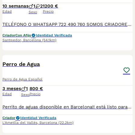
10 semanas
1
2
1200 €
Edad
Precio
Sexo
TELÉFONO O WHATSAPP 722 490 760 SOMOS CRIADORES DIRECTOS SIN INTERMEDIARIOS! MÁS DE 20 AÑOS EN EL SECTOR NOS AVALAN, VALORANDO TANTO LA CRIA RESPONSABLE COMO TAMBIÉN LA SELECCIÓN PARA MEJORAR LA RAZA DURANTE TODOS ESTOS AÑOS. NUESTROS CACHORROS SE ENTREGAN PREVIAMENTE REVISADOS POR NUESTRO VETERINARIO PROFESIONAL Y BAJO LOS MAS ESTRICTOS CONTROLES DE SALUD, HACEMOS HINCAPIÉ EN SU SOCIABILIZACIÓN PARA SU CORRECTO DESARROLLO NEUROLOGICO! Y OS ASESORAMOS ANTES DURANTE Y DESPUES DE LA ENTREGA PARA QUE TODO SEA LO MAS AFABLE Y FACIL POSIBLE DURANTE LA ADAPTACION! NUESTROS BEBES SE ENTREGAN A PARTIR DE LOS DOS MESES CON SUS VACUNAS AL DIA, DESPARASITADOS Y CON GARANTIAS DE SALUD, MICROCHIP Y CARTILLA DE VACUNACION! SI BUSCAS UN COMPAÑERO SANO Y EQUILIBRADO ESTE ES EL LUGAR, TE ASESORAREMOS DURANTE TODO EL PROCESO NO DUDES EN CONSULTAR POR NUESTROS PEQUES AL 722 490 760
Criador
Con Afijo
Identidad Verificada
Santpedor
,
Barcelona
(54.1km)
1
Perro de Agua
Perro de Agua Español
3 meses
1
800 €
Edad
Precio
Sexo
Perrito de aguas disponible en Barcelona!! está listo para ser entregado. Precio final, con IVA incluido y sin cambios de última hora, cartilla veterinaria y contrato, sin sorpresas. El cachorro se entrega con todas las vacunas al día, desparasitado, con microchip y respaldado por una garantía vírica y genética por escrito. No ofrecemos envíos, pero estamos disponibles para responder tus preguntas a través de WhatsApp o llamada telefónica al 610318857. Ven a visitarlo sin compromiso a nuestro centro canino de Barcelona !! Raza PDAE o Turco Andaluz.
Criador
Identidad Verificada
L'Ametlla del Vallès
,
Barcelona
(22.2km)
1