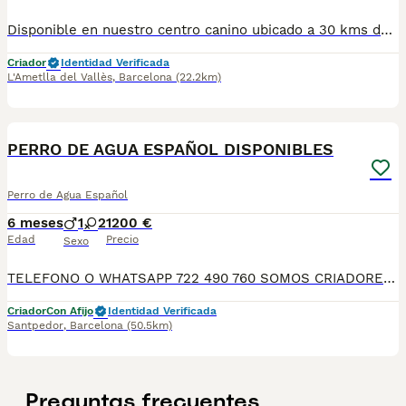
Disponible en nuestro centro canino ubicado a 30 kms de Barcelona!!. PRECIO FINAL SIN SORPRESAS DE ÚLTIMA HORA, FACTURA con IVA incluido, cartilla veterinaria y contrato. El cachorro se entrega con todas las vacunas al día, desparasitado, con microchip y respaldado por una garantía vírica y genética por escrito. No ofrecemos envíos,y estamos disponibles para responder tus preguntas a través de WhatsApp o llamada telefónica al 610318857. Ven a visitarlo sin compromiso a nuestro centro canino de Barcelona autorizado por la Generalitat de Catalunya !! Raza PDAE o Turco Andaluz.
Criador
Identidad Verificada
L'Ametlla del Vallès
,
Barcelona
(22.2km)
3
PERRO DE AGUA ESPAÑOL DISPONIBLES
Perro de Agua Español
6 meses
1
2
1200 €
Edad
Precio
Sexo
TELEFONO O WHATSAPP 722 490 760 SOMOS CRIADORES DIRECTOS SIN INTERMEDIARIOS! MAS DE 20 AÑOS EN EL SECTOR NOS AVALAN, VALORANDO NO SOLO LA CRIA RESPONSABLE SI NO TAMBIEN LA SELECCIÓN PARA MEJORAR LA RAZA DURANTE TODOS ESTOS AÑOS. NUESTROS CACHORROS SE ENTREGAN PREVIAMENTE REVISADOS POR UN VETERINARIO PROFESIONAL Y BAJO LOS MAS ESTRICTOS CONTROLES DE SALUD, HACEMOS HINCAPIÉ EN SU SOCIABILIZACIÓN PARA SU CORRECTO DESARROLLO NEUROLOGICO! Y OS ASESORAMOS ANTES DURANTE Y DESPUES DE LA ENTREGA PARA QUE TODO SEA LO MAS AFABLE Y FACIL POSIBLE DURANTE LA ADAPTACION! NUESTROS BEBE SE ENTREGAN A PARTIR DE LOS DOS MESES CON SUS VACUNAS AL DIA, DESPARASITADOS Y CON GARANTIAS DE SALUD, MICROCHIP Y CARTILLA DE VACUNACION! SI BUSCAS UN COMPAÑERO SANO Y EQUILIBRADO ESTE ES EL LUGAR, TE ASESORAREMOS DURANTE TODO EL PROCESO NO DUDES EN CONSULTAR POR NUESTROS PEQUES AL 722 490 760
Criador
Con Afijo
Identidad Verificada
Santpedor
,
Barcelona
(50.5km)
Preguntas frecuentes