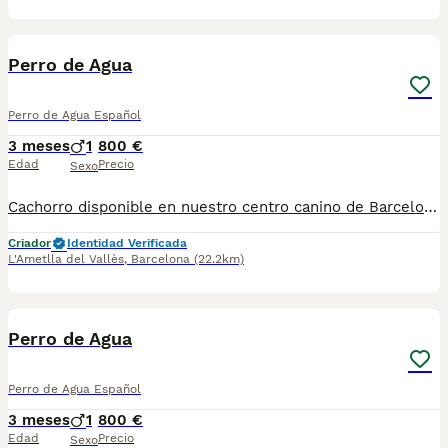
1
Perro de Agua
Perro de Agua Español
3 meses
1
800 €
Edad
Precio
Sexo
Cachorro disponible en nuestro centro canino de Barcelona!!. Precio final sin cambios de última hora, FACTURA con IVA incluido, cartilla veterinaria y contrato, sin sorpresas. El cachorro se entrega con todas las vacunas al día, desparasitado, con microchip y respaldado por una garantía vírica y genética por escrito. No ofrecemos envíos, pero estamos disponibles para responder tus preguntas a través de WhatsApp o llamada telefónica al 610318857. Ven a visitarlo sin compromiso a nuestro centro canino de Barcelona. Disponemos de los padres !! Raza PDAE o Turco Andaluz.
Criador
Identidad Verificada
L'Ametlla del Vallès
,
Barcelona
(22.2km)
1
Perro de Agua
Perro de Agua Español
3 meses
1
800 €
Edad
Precio
Sexo