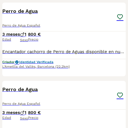
Perro de Agua
Perro de Agua Español
3 meses
1
800 €
Edad
Precio
Sexo
Encantador cachorro de Perro de Aguas disponible en nuestro centro canino de Barcelona!!. PRECIO FINAL SIN SORPRESAS DE ÚLTIMA HORA, FACTURA con IVA incluido, cartilla veterinaria y contrato. El cachorro se entrega con todas las vacunas al día, desparasitado, con microchip y respaldado por una garantía vírica y genética por escrito. No ofrecemos envíos,y estamos disponibles para responder tus preguntas a través de WhatsApp o llamada telefónica al 610318857. Ven a visitarlo sin compromiso a nuestro centro canino de Barcelona !! Raza PDAE o Turco Andaluz.
Criador
Identidad Verificada
L'Ametlla del Vallès
,
Barcelona
(22.2km)
1
Perro de Agua
Perro de Agua Español
3 meses
1
800 €
Edad
Precio
Sexo