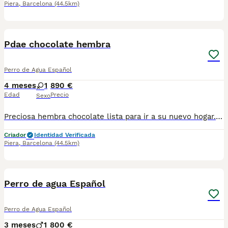
Piera
,
Barcelona
(44.5km)
6
1
Pdae chocolate hembra
Perro de Agua Español
4 meses
1
890 €
Edad
Precio
Sexo
Preciosa hembra chocolate lista para ir a su nuevo hogar. Centro Canino Vallbonica es mucho más que un centro de cría , es una familia comprometida con el bienestar animal y la cria responsable, por ello todos nuestros bebés nacen y se crían en nuestras instalaciones , asegurando así un correcto desarrollo y una magnífica socialización, consiguiendo en cada ejemplar un carácter juguetón y extrovertido algo primordial para su adaptación como un miembro más en tu familia . Se entregan con el carnet de vacunas con el plan correspondiente a su edad , desparasitados y microchip implantado y activado en registro de Anicom. Facilitamos junto al cachorro contrato de compra con garantías víricas de 15 días y congénitas de 1 año . Contamos con un gran equipo de profesionales entre los que se encuentran educadores, auxiliares y Veterinarios ofreciendo los controles sanitarios necesarios así como continua vigilancia asegurando su bienestar . Hacemos envíos a toda España con empresa de transporte privado, proporcionando un viaje confortable y ofreciendo las atenciones necesarias a nuestros bebés . Si estás interesado en alguno de nuestros ejemplares solicita información sin compromiso al 722269698 . También atendemos vía WhatsApp . PRECIO REAL ( incluye el IVA) . Núcleo zoológico B2501315
Criador
Identidad Verificada
Piera
,
Barcelona
(44.5km)
5
1
Perro de agua Español
Perro de Agua Español
3 meses
1
800 €