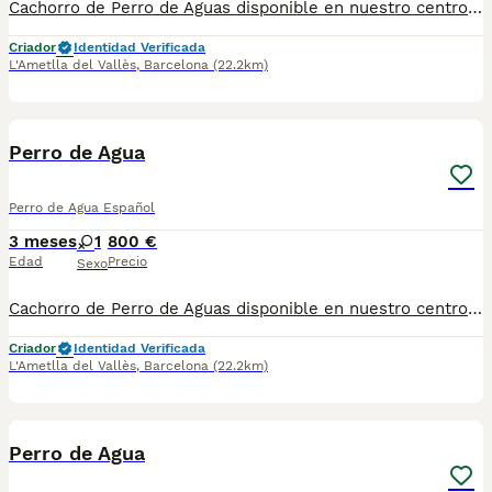
Cachorro de Perro de Aguas disponible en nuestro centro canino de BARCELONA!!. El precio del cachorro es fijo sin “desde” ni cambios de última hora. FACTURA con IVA incluido, cartilla veterinaria y contrato, sin sorpresas. El cachorro se entrega con todas las vacunas correspondientes a su edad al día, desparasitado, con microchip y respaldado por una garantía vírica y genética por escrito. No ofrecemos envíos, pero estamos disponibles para responder tus preguntas y enviarte más fotografías o vídeos a través de WhatsApp o bien llamada telefónica al 610318857. Ven a visitarlo sin compromiso a nuestro centro canino de Barcelona !! Raza PDAE o Turco Andaluz.
Criador
Identidad Verificada
L'Ametlla del Vallès
,
Barcelona
(22.2km)
1
Perro de Agua
Perro de Agua Español
3 meses
1
800 €
Edad
Precio
Sexo
Cachorro de Perro de Aguas disponible en nuestro centro canino de BARCELONA!!. El precio del cachorro es fijo sin “desde” ni cambios de última hora. FACTURA con IVA incluido, cartilla veterinaria y contrato, sin sorpresas. El cachorro se entrega con todas las vacunas correspondientes a su edad al día, desparasitado, con microchip y respaldado por una garantía vírica y genética por escrito. No ofrecemos envíos, pero estamos disponibles para responder tus preguntas y enviarte más fotografías o vídeos a través de WhatsApp o bien llamada telefónica al 610318857. Ven a visitarlo sin compromiso a nuestro centro canino de Barcelona !! Raza PDAE o Turco Andaluz.
Criador
Identidad Verificada
L'Ametlla del Vallès
,
Barcelona
(22.2km)
1
Perro de Agua