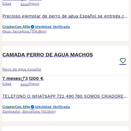
Edad
Precio
Sexo
Precioso ejemplar de perro de agua Español se entrega con sus vacunas correspondientes a su edad desparasitado su cartilla y micro chip
Criador
Con Afijo
Identidad Verificada
Reus
,
Tarragona
(104.8km)
5
CAMADA PERRO DE AGUA MACHOS
Perro de Agua Español
7 meses
3
1200 €
Edad
Precio
Sexo
TELEFONO O WHATSAPP 722 490 760 SOMOS CRIADORES DIRECTOS SIN INTERMEDIARIOS! MAS DE 20 AÑOS EN EL SECTOR NOS AVALAN, VALORANDO NO SOLO LA CRIA RESPONSABLE SI NO TAMBIEN LA SELECCIÓN PARA MEJORAR LA RAZA DURANTE TODOS ESTOS AÑOS. NUESTROS CACHORROS SE ENTREGAN PREVIAMENTE REVISADOS POR UN VETERINARIO PROFESIONAL Y BAJO LOS MAS ESTRICTOS CONTROLES DE SALUD, HACEMOS HINCAPIÉ EN SU SOCIABILIZACIÓN PARA SU CORRECTO DESARROLLO NEUROLOGICO! Y OS ASESORAMOS ANTES DURANTE Y DESPUES DE LA ENTREGA PARA QUE TODO SEA LO MAS AFABLE Y FACIL POSIBLE DURANTE LA ADAPTACION! NUESTROS BEBE SE ENTREGAN A PARTIR DE LOS DOS MESES CON SUS VACUNAS AL DIA, DESPARASITADOS Y CON GARANTIAS DE SALUD, MICROCHIP Y CARTILLA DE VACUNACION! SI BUSCAS UN COMPAÑERO SANO Y EQUILIBRADO ESTE ES EL LUGAR, TE ASESORAREMOS DURANTE TODO EL PROCESO NO DUDES EN CONSULTAR POR NUESTROS PEQUES AL 722 490 760
Criador
Con Afijo
Identidad Verificada
Santpedor
,
Barcelona
(50.5km)
7