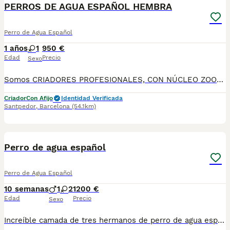
PERROS DE AGUA ESPAÑOL HEMBRA
Perro de Agua Español
1 años
1
950 €
Edad
Precio
Sexo
Somos CRIADORES PROFESIONALES, CON NÚCLEO ZOOLÓGICO PROPIO. Seleccionamos para tener los mejores ejemplares tanto a nivel morfología como a nivel de salud y comportamiento. Nuestros cachorros crecen en un ambiente familiar, con unas condiciones higiénico-sanitarias excepcionales y totalmente socializados, tanto con otros animales como con las personas, para garantizar su bienestar animal. No dudes en consultar sobre disponibilidad de entrega, reserva y sus características, Nuestros cachorros se entregan: DESPARASITADOS INTERNA Y EXTERNAMENTE CON SUS VACUNAS AL DÍA CORRESPONDIENTES POR EDAD CARTILLA DE VACUNACIÓN Y GARANTIA COMPLETA DE SALUD ( VÍRICAS, GENÉTICAS Y HEREDITARIAS) POR ESCRITO! PARA MAS INFORMACIÓN, FOTOS/VIDEOS O CONSULTAS LLAMANOS POSIBILIDAD DE ENTREGA PERSONALIZADA A DOMICILIO EN TODO EL TERRITORIO NACIONAL.
Criador
Con Afijo
Identidad Verificada
Santpedor
,
Barcelona
(54.1km)
23
3
Perro de agua español
Perro de Agua Español
10 semanas
1
2
1200 €
Edad
Precio
Sexo
Increíble camada de tres hermanos de perro de agua español disponibles . Centro Canino Vallbonica es mucho más que un centro de cría , es un equipo amante de los animales y apasionados con su trabajo y muy comprometidos con el bienestar animal. Somos Criadores directos, sin intermediarios, con más de 20 años de experiencia y Apostamos por una cría responsable y una cuidada selección de nuestros progenitores. TODOS nuestros bebés nacen y se crían en nuestras instalaciones rodeados de naturaleza y cariño , asegurando así un correcto desarrollo y una magnífica socialización, consiguiendo en cada ejemplar un carácter juguetón y extrovertido algo primordial para su adaptación como un miembro más en tu familia . Se entregan con carnet de vacunas correspondiente a su edad , desparasitados y microchip implantado y activado en registro de Anicom. Facilitamos junto al cachorro contrato de compra con garantías víricas de 15 días y congénitas de 1 año . Contamos con un gran equipo de profesionales entre los que se encuentran educadores, auxiliares y Veterinarios ofreciendo los controles sanitarios necesarios así como continua vigilancia asesorándote durante todos el proceso y al llegar a casa. Hacemos envíos a toda España con empresa de transporte privado, proporcionando un viaje confortable y ofreciendo las atenciones necesarias a nuestros bebés . Nuestros precios son REALES ( incluye el IVA) y sin sorpresas finales . Si estás interesado en alguno de nuestros ejemplares solicita información sin compromiso. También atendemos vía WhatsApp ☎️722269698 - 722374274 📍Piera (Barcelona)