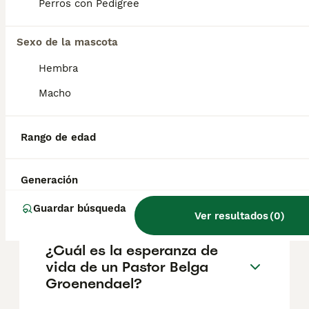
aproximadamente 1000€, aunque los precios
Perros con Pedigree
pueden variar según factores como el
pedigrí, la reputación del criador y la
Sexo de la mascota
ubicación.
Hembra
¿Cómo es el carácter de
Macho
Pastor Belga Groenendael?
Rango de edad
¿Cuáles son las ventajas y
desventajas de la raza
Generación
Pastor Belga Groenendael?
Guardar búsqueda
Ver resultados
(
0
)
¿Cuál es la esperanza de
vida de un Pastor Belga
Groenendael?