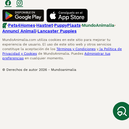
Pets4Homes
Hastnet
PuppyPlaats
MundoAnimalia
Annunci Animali
Lancaster Puppies
MundoAnimalia.com utiliza cookies en este sitio para mejorar tu
experiencia de usuario. El uso de este sitio web y otros servicios
constituye la aceptación de los
Términos y Condiciones
y
la Política de
Privacidad y Cookies
de MundoAnimalia. Puedes
Administrar tus
preferencias
en cualquier momento.
© Derechos de autor
2026
-
Mundoanimalia