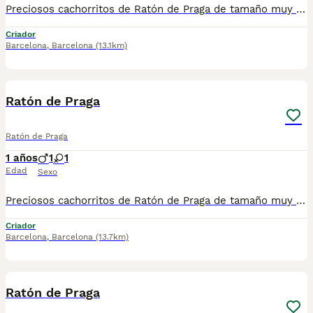
Preciosos cachorritos de Ratón de Praga de tamaño muy pequeñito, tienen dos meses de edad, machos y hembras, muy buen carácter, muy buenos, cariñoos y divertidos. Se entregan revisados por nuestro veterinario, vacunados, desparasitados, con su cartilla veterinaria, microchip y garantía sanitaria por escrito vírica y congénita, muy sanos, criados en entorno familiar. Ven a verlos sin compromiso cualquier día de la semana incluidos festivos . Disponemos de centro con numero zoológico T-2500116
Criador
Barcelona
,
Barcelona
(13.1km)
7
Ratón de Praga
Ratón de Praga
1 años
1
1
Edad
Sexo
Preciosos cachorritos de Ratón de Praga de tamaño muy pequeñito, tienen dos meses de edad, macho y hembra, muy buen carácter, muy buenos, cariñosos y divertidos. Se entregan revisados por nuestro veterinario, vacunados, desparasitados, con su cartilla veterinaria, microchip y garantía sanitaria por escrito vírica y congénita, muy sanos, criados en entorno familiar. Ven a verlos sin compromiso cualquier día de la semana incluidos festivos . Disponemos de centro con numero zoológico T-2500116 Mi número de teléfono: 610676133
Criador
Barcelona
,
Barcelona
(13.7km)
6
Ratón de Praga