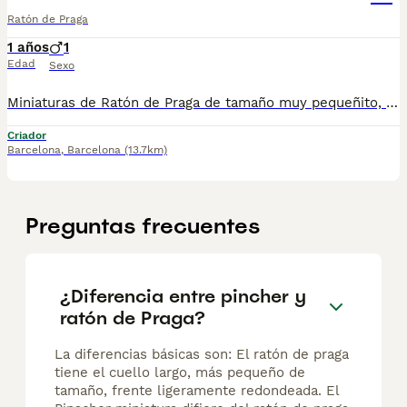
Ratón de Praga
1 años
1
Edad
Sexo
Miniaturas de Ratón de Praga de tamaño muy pequeñito, tienen dos meses y medio de edad, macho y hembra, muy buen caracter, muy buenos, cariñoos y divertidos. Se entregan revisados por nuestro veterinario, vacunados, desparasitados, con su cartilla veterinaria, microchip y garantía sanitaria por escrito vírica y congénita, muy sanos, criados en entorno familiar. Ven a verlos sin compromiso cualquier día de la semana incluidos festivos . Disponemos de centro con numero zoológico T-2500116 Mi número de teléfono: 610676133
Criador
Barcelona
,
Barcelona
(13.7km)
Preguntas frecuentes
¿Diferencia entre pincher y
ratón de Praga?
La diferencias básicas son: El ratón de praga
tiene el cuello largo, más pequeño de
tamaño, frente ligeramente redondeada. El