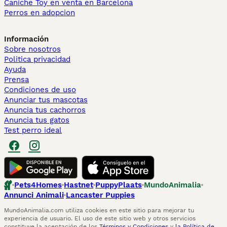
Caniche Toy en venta en Barcelona
Perros en adopcion
Información
Sobre nosotros
Politica privacidad
Ayuda
Prensa
Condiciones de uso
Anunciar tus mascotas
Anuncia tus cachorros
Anuncia tus gatos
Test perro ideal
Pets4Homes
Hastnet
PuppyPlaats
MundoAnimalia
Annunci Animali
Lancaster Puppies
MundoAnimalia.com utiliza cookies en este sitio para mejorar tu
experiencia de usuario. El uso de este sitio web y otros servicios
constituye la aceptación de los
Términos y Condiciones
y
la Política de