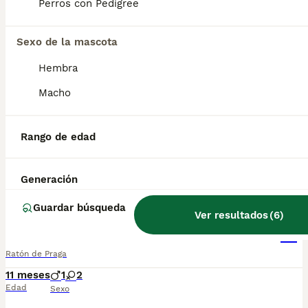
Perros con Pedigree
Ratón de Praga
Sexo de la mascota
Ratón de Praga
Hembra
11 meses
1
2
Macho
Edad
Sexo
Cachorros de Ratón de Praga negro-fuego, muy especial por su pequeño tamaño, tiene dos meses y medio de edad. Se entregan revisado por nuestro veterinario, con la vacuna correspondiente a la edad, desparasitado, con su cartilla veterinaria, microchip y garantía por escrito virica y congenita, muy bien cuidado, muy sanos, criados en entorno familiar. Ven a verlo sin compromiso cualquier día de la semana incluidos festivos . Disponemos de centro con numero zoológico T-2500116 Mi número de teléfono: 610676133.
Rango de edad
Criador
Barcelona
,
Barcelona
(13.1km)
Generación
6
Guardar búsqueda
Ver resultados
(
6
)
Ratón de Praga
Ratón de Praga
11 meses
1
2
Edad
Sexo