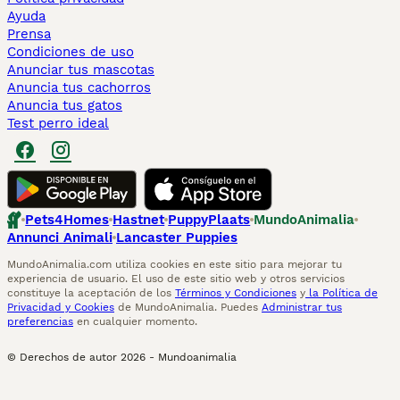
Ayuda
Prensa
Condiciones de uso
Anunciar tus mascotas
Anuncia tus cachorros
Anuncia tus gatos
Test perro ideal
Pets4Homes
Hastnet
PuppyPlaats
MundoAnimalia
Annunci Animali
Lancaster Puppies
MundoAnimalia.com utiliza cookies en este sitio para mejorar tu
experiencia de usuario. El uso de este sitio web y otros servicios
constituye la aceptación de los
Términos y Condiciones
y
la Política de
Privacidad y Cookies
de MundoAnimalia. Puedes
Administrar tus
preferencias
en cualquier momento.
© Derechos de autor
2026
-
Mundoanimalia