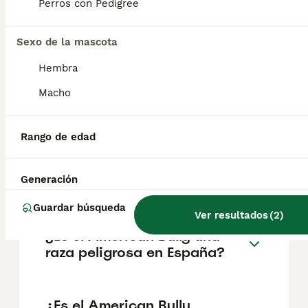
Perros con Pedigree
Preguntas frecuentes
Sexo de la mascota
Hembra
¿Cuánto cuesta un cachorro
Macho
de American Bully?
El coste medio de un cachorro de American
Rango de edad
Bully en España es de aproximadamente
1034€, aunque los precios pueden variar
según factores como el pedigrí, la
Generación
reputación del criador y la ubicación.
Guardar búsqueda
Ver resultados
(
2
)
¿Es el American Bully una
raza peligrosa en España?
¿Es el American Bully