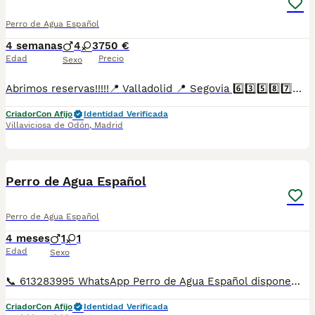
Perro de Agua Español
4 semanas
4
3
750 €
Edad
Precio
Sexo
Abrimos reservas!!!!!📍 Valladolid 📍 Segovia 6️⃣3️⃣5️⃣8️⃣7️⃣3️⃣9️⃣1️⃣4️⃣ Disponemos de una nueva camada de perros de agua Disponible machos y hembras Algunos rabones de nacimiento Padres con buena morfologia y caracter Sociabilizados desde el primer momento No dan alergia No sueltan pelo Se entrega con dos meses, dos vacunas, cartilla de vacunación Desparasitaciones Revisión veterinaria Garantías por escrito Posibilidad de chip y pasaporte Posibilidad de transporte 🚗 contrareembolso con chofer de confianza Infórmate sin compromiso ☎️ 34 635 87 39 14
Criador
Con Afijo
Identidad Verificada
Villaviciosa de Odón
,
Madrid
20
Perro de Agua Español
Perro de Agua Español
4 meses
1
1
Edad
Sexo
📞 613283995 WhatsApp Perro de Agua Español disponemos de machos y de hembras de color chocolate Entregamos nuestros pequeños cachorritos con todas las garantías y cuidados necesarios , disponemos de núcleo zoológico para crianza y venta de nuestros cachorros . ✅Desparasitaciones y vacunas correspondientes a su edad . ✅Cartilla de vacunación . ✅Revisiones veterinarias . ✅Garantías víricas de 15 días . ✅Garantías genéticas de un año . Seriedad , confianza y bienestar animal son nuestra prioridad . También ofrecemos transporte propio para nuestros pequeños cachorros a toda la península , el pago lo podéis hacer contra reembolso . (con coste adicional) . Mandamos a toda España . Disponemos de varias razas Si no esta la raza que queréis llámanos , intentaremos encontrártela , trabajamos con los mejores criadores de España .
Criador
Con Afijo
Identidad Verificada