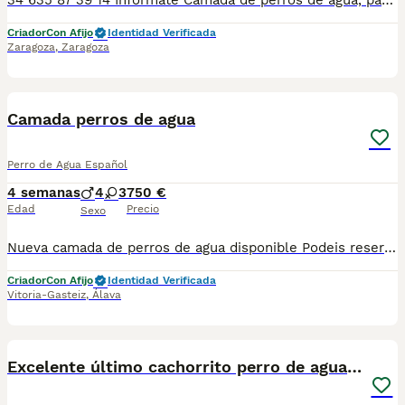
34 635 87 39 14 Informate Camada de perros de agua, padres con buen caracter y morfología Criamos en ambiente familiar Somos nucleo zoologico legalizado Estamos en Segovia/Valladolid... Colaboración con otros nucleos zoológicos Entregamos a nuestros Cachorros con dos vacunas cartilla de vacunación desparasitaciones y revisión veterinaria y garantías por escrito Pasaporte y chip a parte
Criador
Con Afijo
Identidad Verificada
Zaragoza
,
Zaragoza
7
3
Camada perros de agua
Perro de Agua Español
4 semanas
4
3
750 €
Edad
Precio
Sexo
Nueva camada de perros de agua disponible Podeis reservar vuestro cachorro Disponemos de machos y hembras Algunos rabones de nacimiento Somos núcleo zoologico y criamos en ambiente familiar y colaboramos en con otros núcleos zoológicos Estamos en Segovia/Valladolid 📍 Se entregan al día con cartilla provisional desparataciones, cacunas correspondientes Pasaporte y chip pago a parte Garantias por escrito Posibilidad de envio contrareembolso con chofer de confianza Si estas pensando en aumentar la familia no lo Dudes ... Informate sin compromiso 34 635 87 39 14☎️☎️☎️
Criador
Con Afijo
Identidad Verificada
Vitoria-Gasteiz
,
Álava
11
Excelente último cachorrito perro de agua Español