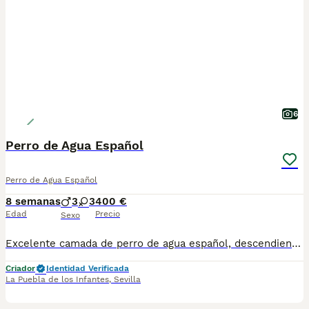
6
Perro de Agua Español
Perro de Agua Español
8 semanas
3
3
400 €
Edad
Precio
Sexo
Excelente camada de perro de agua español, descendientes de las mejores líneas de sangre, súper cariñosos, y juguetones, aprenden con gran facilidad. Se entregan con dos meses de edad, vacunados, desparasitados y con su cartilla sanitaria. Para más información contacten sin compromiso. 675625832
Criador
Identidad Verificada
La Puebla de los Infantes
,
Sevilla
7
2