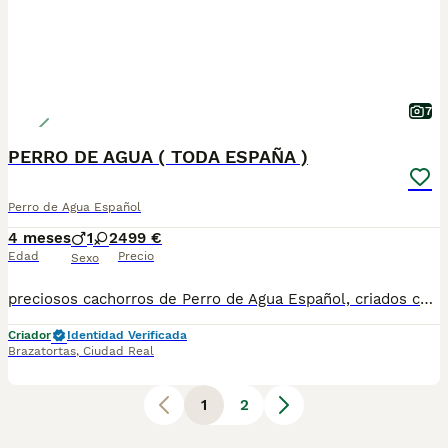
7
PERRO DE AGUA ( TODA ESPAÑA )
Perro de Agua Español
4 meses
1
2
499 €
Edad
Precio
Sexo
preciosos cachorros de Perro de Agua Español, criados con cariño y dedicación, procedentes de una excelente genética y seleccionados por su carácter equilibrado, salud y belleza. ✅ Entrega en toda la Península ✅ Pago totalmente contra reembolso ✅ Cachorros completamente socializados ✅ Acostumbrados al contacto con personas ✅ Vacunados y desparasitados según su edad ✅ Microchip y cartilla sanitaria incluidos ✅ Toda la documentación al día ✅ Padres con excelente carácter y genética Nuestros cachorros crecen en un entorno familiar, recibiendo los mejores cuidados desde sus primeros días de vida para garantizar perros sanos, equilibrados y felices. Información y reservas 61.08.6470.2 🚚 Entrega segura en cualquier punto de España peninsular.
Criador
Identidad Verificada
Brazatortas
,
Ciudad Real
1
2