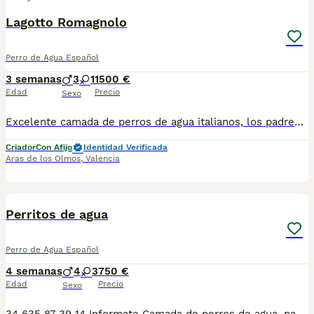
Lagotto Romagnolo
Perro de Agua Español
3 semanas
3
1
1500 €
Edad
Precio
Sexo
Excelente camada de perros de agua italianos, los padres son perros recolectores de trufa de primer nivel. Tienen pedigree de pura raza. Venta directa por el criador, N zoológico V-330 Son perros de trabajo con muy buen carácter, los padres viven en la vivienda familiar. Se entregan desparasitados, y vacunados según edad, cartilla veterinaria. Somos criadores serios, se pueden entregar iniciados en la recolección de trufas. Chip: 941010001541949
Criador
Con Afijo
Identidad Verificada
Aras de los Olmos
,
Valencia
10
Perritos de agua
Perro de Agua Español
4 semanas
4
3
750 €
Edad
Precio
Sexo