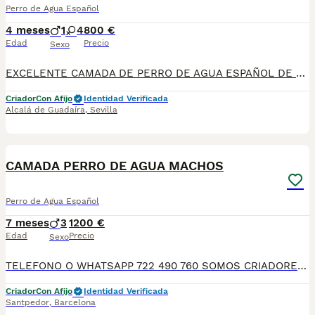
Perro de Agua Español
4 meses
1
4
800 €
Edad
Precio
Sexo
EXCELENTE CAMADA DE PERRO DE AGUA ESPAÑOL DE LÍNEA DE CAMPEONES DE BELLEZA. Disponible camada de 5 cachorros todos marrones: 1 macho y 4 hembras. Criados en ambiente familiar, con muy buen carácter y excelente morfología. Se entregan a partir del día 12 de mayo con: • Dos vacunas víricas • Chip y pasaporte europeo • Desparasitaciones al día • Pedigree en tramitación El padre es el ejemplar blanco y la madre la marrón que aparece junto a sus cachorros. La camada está avalada por 4 Campeones de España en su línea genética. Se entregan con contrato de compraventa y garantía por escrito. Tf 685901957 Disponemos de núcleo Zoológico Te lo llevamos a casa por el mismo precio . Ver videos de los cachorros .
Criador
Con Afijo
Identidad Verificada
Alcalá de Guadaíra
,
Sevilla
5
CAMADA PERRO DE AGUA MACHOS
Perro de Agua Español
7 meses
3
1200 €
Edad
Precio
Sexo
TELEFONO O WHATSAPP 722 490 760 SOMOS CRIADORES DIRECTOS SIN INTERMEDIARIOS! MAS DE 20 AÑOS EN EL SECTOR NOS AVALAN, VALORANDO NO SOLO LA CRIA RESPONSABLE SI NO TAMBIEN LA SELECCIÓN PARA MEJORAR LA RAZA DURANTE TODOS ESTOS AÑOS. NUESTROS CACHORROS SE ENTREGAN PREVIAMENTE REVISADOS POR UN VETERINARIO PROFESIONAL Y BAJO LOS MAS ESTRICTOS CONTROLES DE SALUD, HACEMOS HINCAPIÉ EN SU SOCIABILIZACIÓN PARA SU CORRECTO DESARROLLO NEUROLOGICO! Y OS ASESORAMOS ANTES DURANTE Y DESPUES DE LA ENTREGA PARA QUE TODO SEA LO MAS AFABLE Y FACIL POSIBLE DURANTE LA ADAPTACION! NUESTROS BEBE SE ENTREGAN A PARTIR DE LOS DOS MESES CON SUS VACUNAS AL DIA, DESPARASITADOS Y CON GARANTIAS DE SALUD, MICROCHIP Y CARTILLA DE VACUNACION! SI BUSCAS UN COMPAÑERO SANO Y EQUILIBRADO ESTE ES EL LUGAR, TE ASESORAREMOS DURANTE TODO EL PROCESO NO DUDES EN CONSULTAR POR NUESTROS PEQUES AL 722 490 760
Criador
Con Afijo
Identidad Verificada
Santpedor
,
Barcelona