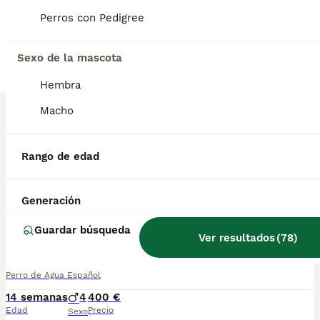
5
Perros con Pedigree
BOOST
Ultimos cachorros de perro de aguas
Sexo de la mascota
Perro de Agua Español
Hembra
10 semanas
2
3
360 €
Macho
Edad
Precio
Sexo
Disponemos de precios cachorros de perros de aguas, se entregan vacunados y desparasitados acorde a su edad. Kit de inicio royal canin. Mas información contactar 623405567
Rango de edad
Criador
Identidad Verificada
Miengo
,
Cantabria
Generación
15
3
Guardar búsqueda
BOOST
Ver resultados
(
78
)
PERRO DE AGUA ESPAÑOL
Perro de Agua Español
14 semanas
4
400 €
Edad
Precio
Sexo