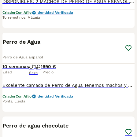
DISPONIBLES: 2 MACHOS DE PERRO DE AGUA ESPAÑOL. Fecha de nacimiento 22/04/2026. PERRO DE AGUA DE VILLA BIZNAGA. Todos nuestros cachorros se entregan con su Cartilla Sanitaria, 3 vacunas, 3 desparasitaciones y la hoja para la inscripción en el LOE para solicitar el pedigree (opcional). Con 5 días de Garantía Vírica y 5 meses de Garantía Genética. Nuestra web: www.villabiznaga.com. Instagram: villabiznaga_bordercollie. Facebook: Villa Biznaga. Para solicitar más información, videos o fotos de algún cachorro o camada en concreto a través de wasap al 606 816 817.
Criador
Con Afijo
Identidad Verificada
Torremolinos
,
Málaga
1
Perro de Agua
Perro de Agua Español
10 semanas
1
1
690 €
Edad
Precio
Sexo
Excelente camada de Perro de Agua Tenemos machos y hembras Se entregan vacunados desparasitados cartilla veterinarea microchip garantía por escrito y factura Criados en ambiente familiar. Barcelona Están listos para entregar. Telf. 651034525.
Criador
Con Afijo
Identidad Verificada
Ponts
,
Lleida
9
Perro de agua chocolate