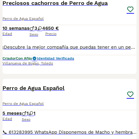
Preciosos cachorros de Perro de Agua
Perro de Agua Español
10 semanas
3
4
650 €
Edad
Precio
Sexo
¡Descubre la mejor compañía que puedas tener en un perro de agua criado en un ambiente familiar! Nuestros cachorros son criados con amor y dedicación en un entorno hogareño, lo que les proporciona una socialización y un carácter excepcionales. Los perros de agua son conocidos por su inteligencia, lealtad y alegría de vivir. Son compañeros perfectos para personas activas y familias, ya que disfrutan de la compañía y la interacción con sus seres queridos. Nuestros cachorros de perro de agua están listos para ser parte de tu vida y llenarla de diversión, amor y compañía. ¡No pierdas la oportunidad de tener a uno de estos hermosos ejemplares en tu hogar! Contáctanos ahora para más información y reserva tu cachorro de perro de agua criado en ambiente familiar. Se entregan des parasitados, y vacunados.
Criador
Con Afijo
Identidad Verificada
Villanueva de Bogas
,
Toledo
14
Perro de Agua Español
Perro de Agua Español
5 meses
1
1
Edad
Sexo
📞 613283995 WhatsApp Disponemos de Macho y hembra de Perro de Agua Español de color chocolate Entregamos nuestros pequeños cachorritos con todas las garantías y cuidados necesarios , disponemos de núcleo zoológico para crianza y venta de nuestros cachorros . ✅Desparasitaciones y vacunas correspondientes a su edad . ✅Cartilla de vacunación . ✅Revisiones veterinarias . ✅Garantías víricas de 15 días . ✅Garantías genéticas de un año . Seriedad , confianza y bienestar animal son nuestra prioridad . También ofrecemos transporte propio para nuestros pequeños cachorros a toda la península , el pago lo podéis hacer contra reembolso . (con coste adicional) . Mandamos a toda España . Disponemos de varias razas Si no esta la raza que queréis llámanos , intentaremos encontrártela , trabajamos con los mejores criadores de España .