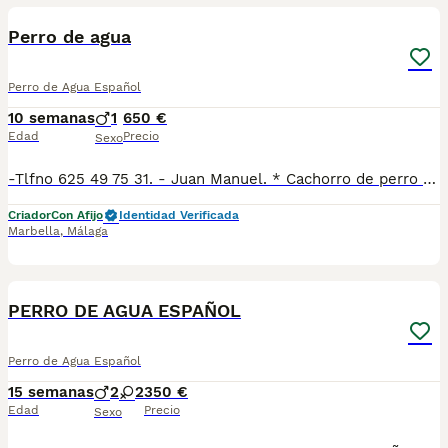
Perro de agua
Perro de Agua Español
10 semanas
1
650 €
Edad
Precio
Sexo
-Tlfno 625 49 75 31. - Juan Manuel. * Cachorro de perro de agua listo para entregar. Precioso macho bicolor con todas las vacunas acorde a su edad, desparasitacion al día. * Se entregan con la cartilla veterinaria y una bolsa de pienso starter ( alta gama) * Alimentación suplementada. * Hacemos envíos con empresas especializadas en transporte de mascotas. * Estructura perfecta, bien aplomados, y muy buena angulación, rabo en sable, muy buen rizo. * Mando información, video y fotos. * Whatsapp 625 49 75 31. Juan Manuel.
Criador
Con Afijo
Identidad Verificada
Marbella
,
Málaga
17
PERRO DE AGUA ESPAÑOL
Perro de Agua Español
15 semanas
2
2
350 €
Edad
Precio
Sexo