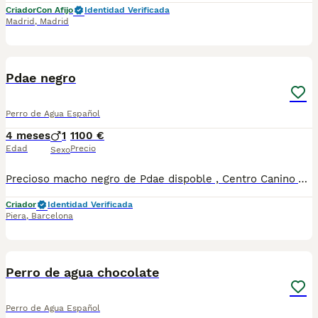
Criador
Con Afijo
Identidad Verificada
Madrid
,
Madrid
5
1
Pdae negro
Perro de Agua Español
4 meses
1
1100 €
Edad
Precio
Sexo
Precioso macho negro de Pdae dispoble , Centro Canino Vallbonica es mucho más que un centro de cría , es una familia comprometida con el bienestar animal y la cria responsable, por ello todos nuestros bebés nacen y se crían en nuestras instalaciones , asegurando así un correcto desarrollo y una magnífica socialización, consiguiendo en cada ejemplar un carácter juguetón y extrovertido algo primordial para su adaptación como un miembro más en tu familia . Se entregan con el carnet de vacunas con el plan correspondiente a su edad , desparasitados y microchip implantado y activado en registro de Anicom. Facilitamos junto al cachorro contrato de compra con garantías víricas de 15 días y congénitas de 1 año . Contamos con un gran equipo de profesionales entre los que se encuentran educadores, auxiliares y Veterinarios ofreciendo los controles sanitarios necesarios así como continua vigilancia asegurando su bienestar . Hacemos envíos a toda España con empresa de transporte privado, proporcionando un viaje confortable y ofreciendo las atenciones necesarias a nuestros bebés . Si estás interesado en alguno de nuestros ejemplares solicita información sin compromiso al 722269698 . También atendemos vía WhatsApp . PRECIO REAL ( incluye el IVA) . Núcleo zoológico B2501315
Criador
Identidad Verificada
Piera
,
Barcelona
8
1
Perro de agua chocolate
Perro de Agua Español