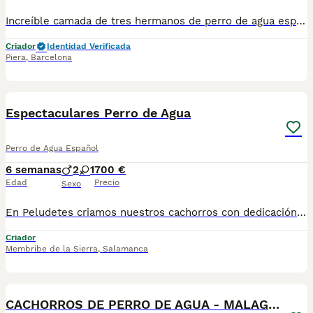
Increíble camada de tres hermanos de perro de agua español disponibles . Centro Canino Vallbonica es mucho más que un centro de cría , es un equipo amante de los animales y apasionados con su trabajo y muy comprometidos con el bienestar animal. Somos Criadores directos, sin intermediarios, con más de 20 años de experiencia y Apostamos por una cría responsable y una cuidada selección de nuestros progenitores. TODOS nuestros bebés nacen y se crían en nuestras instalaciones rodeados de naturaleza y cariño , asegurando así un correcto desarrollo y una magnífica socialización, consiguiendo en cada ejemplar un carácter juguetón y extrovertido algo primordial para su adaptación como un miembro más en tu familia . Se entregan con carnet de vacunas correspondiente a su edad , desparasitados y microchip implantado y activado en registro de Anicom. Facilitamos junto al cachorro contrato de compra con garantías víricas de 15 días y congénitas de 1 año . Contamos con un gran equipo de profesionales entre los que se encuentran educadores, auxiliares y Veterinarios ofreciendo los controles sanitarios necesarios así como continua vigilancia asesorándote durante todos el proceso y al llegar a casa. Hacemos envíos a toda España con empresa de transporte privado, proporcionando un viaje confortable y ofreciendo las atenciones necesarias a nuestros bebés . Nuestros precios son REALES ( incluye el IVA) y sin sorpresas finales . Si estás interesado en alguno de nuestros ejemplares solicita información sin compromiso. También atendemos vía WhatsApp ☎️722269698 - 722374274 📍Piera (Barcelona)
Criador
Identidad Verificada
Piera
,
Barcelona
4
1
Espectaculares Perro de Agua
Perro de Agua Español
6 semanas
2
1
700 €
Edad
Precio
Sexo
En Peludetes criamos nuestros cachorros con dedicación y cariño para que lleguen a su nuevo hogar sanos, equilibrados y perfectamente socializados. ✨ Perro de Agua Español 💶 700 € Cada cachorro se entrega con: ✔ Microchip ✔ Cartilla sanitaria ✔ Vacunas correspondientes a su edad ✔ Desparasitación interna y externa ✔ Revisión veterinaria ✔ Garantía sanitaria El Perro de Agua Español es una raza inteligente, obediente, cariñosa y muy versátil. Se adapta tanto a familias con niños como a personas activas que buscan un compañero fiel. 📸 Enviamos fotos y vídeos actualizados. 📍 Puedes venir a conocer a los cachorros antes de decidirte.
Criador
Membribe de la Sierra
,
Salamanca
1
CACHORROS DE PERRO DE AGUA - MALAGA - MARBELLA