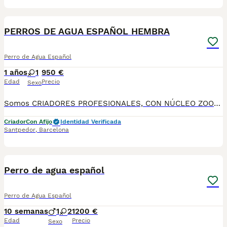
7
PERROS DE AGUA ESPAÑOL HEMBRA
Perro de Agua Español
1 años
1
950 €
Edad
Precio
Sexo
Somos CRIADORES PROFESIONALES, CON NÚCLEO ZOOLÓGICO PROPIO. Seleccionamos para tener los mejores ejemplares tanto a nivel morfología como a nivel de salud y comportamiento. Nuestros cachorros crecen en un ambiente familiar, con unas condiciones higiénico-sanitarias excepcionales y totalmente socializados, tanto con otros animales como con las personas, para garantizar su bienestar animal. No dudes en consultar sobre disponibilidad de entrega, reserva y sus características, Nuestros cachorros se entregan: DESPARASITADOS INTERNA Y EXTERNAMENTE CON SUS VACUNAS AL DÍA CORRESPONDIENTES POR EDAD CARTILLA DE VACUNACIÓN Y GARANTIA COMPLETA DE SALUD ( VÍRICAS, GENÉTICAS Y HEREDITARIAS) POR ESCRITO! PARA MAS INFORMACIÓN, FOTOS/VIDEOS O CONSULTAS LLAMANOS POSIBILIDAD DE ENTREGA PERSONALIZADA A DOMICILIO EN TODO EL TERRITORIO NACIONAL.
Criador
Con Afijo
Identidad Verificada
Santpedor
,
Barcelona
23
3
Perro de agua español
Perro de Agua Español
10 semanas
1
2
1200 €
Edad
Precio
Sexo