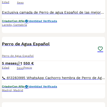
Edad
Sexo
Exclusiva camada de Perro de agua Español de las mejores líneas de sangre. Criador de más de 15 años de experiencia con innumerables títulos de Campeón incluidos campeonatos de Mundo o Europa. Trabajamos con riguroso orden de reserva. Los cachorros se entregan apartir de los 2 meses vacunados chip pasaporte todo a nombre del nuevo propietario.
Criador
Con Afijo
Identidad Verificada
Laredo
,
Cantabria
3
Perro de Agua Español
Perro de Agua Español
5 meses
1
550 €
Edad
Precio
Sexo
📞 613283995 WhatsApp Cachorro hembra de Perro de Agua Español chocolate Entregamos nuestros pequeños cachorritos con todas las garantías y cuidados necesarios , disponemos de núcleo zoológico para crianza y venta de nuestros cachorros . ✅Desparasitaciones y vacunas correspondientes a su edad . ✅Cartilla de vacunación . ✅Revisiones veterinarias . ✅Garantías víricas de 15 días . ✅Garantías genéticas de un año . Seriedad , confianza y bienestar animal son nuestra prioridad . También ofrecemos transporte propio para nuestros pequeños cachorros a toda la península , el pago lo podéis hacer contra reembolso . (con coste adicional) . Mandamos a toda España . Disponemos de varias razas Si no esta la raza que queréis llámanos , intentaremos encontrártela , trabajamos con los mejores criadores de España .
Criador
Con Afijo
Identidad Verificada
Madrid
,
Madrid
23
3