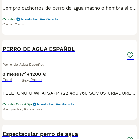
Compro cachorros de perro de agua macho o hembra si dispones de alguna camada ponte en contacto conmigo, también me valdría labrador retriever, zona de Cádiz
Criador
Identidad Verificada
Cádiz
,
Cádiz
5
PERRO DE AGUA ESPAÑOL
Perro de Agua Español
8 meses
4
1200 €
Edad
Precio
Sexo
TELEFONO O WHATSAPP 722 490 760 SOMOS CRIADORES DIRECTOS SIN INTERMEDIARIOS! MAS DE 20 AÑOS EN EL SECTOR NOS AVALAN, VALORANDO NO SOLO LA CRIA RESPONSABLE SI NO TAMBIEN LA SELECCIÓN PARA MEJORAR LA RAZA DURANTE TODOS ESTOS AÑOS. NUESTROS CACHORROS SE ENTREGAN PREVIAMENTE REVISADOS POR UN VETERINARIO PROFESIONAL Y BAJO LOS MAS ESTRICTOS CONTROLES DE SALUD, HACEMOS HINCAPIÉ EN SU SOCIABILIZACIÓN PARA SU CORRECTO DESARROLLO NEUROLOGICO! Y OS ASESORAMOS ANTES DURANTE Y DESPUES DE LA ENTREGA PARA QUE TODO SEA LO MAS AFABLE Y FACIL POSIBLE DURANTE LA ADAPTACION! NUESTROS BEBE SE ENTREGAN A PARTIR DE LOS DOS MESES CON SUS VACUNAS AL DIA, DESPARASITADOS Y CON GARANTIAS DE SALUD, MICROCHIP Y CARTILLA DE VACUNACION! SI BUSCAS UN COMPAÑERO SANO Y EQUILIBRADO ESTE ES EL LUGAR, TE ASESORAREMOS DURANTE TODO EL PROCESO NO DUDES EN CONSULTAR POR NUESTROS PEQUES AL 722 490 760
Criador
Con Afijo
Identidad Verificada
Santpedor
,
Barcelona
13
5
Espectacular perro de agua