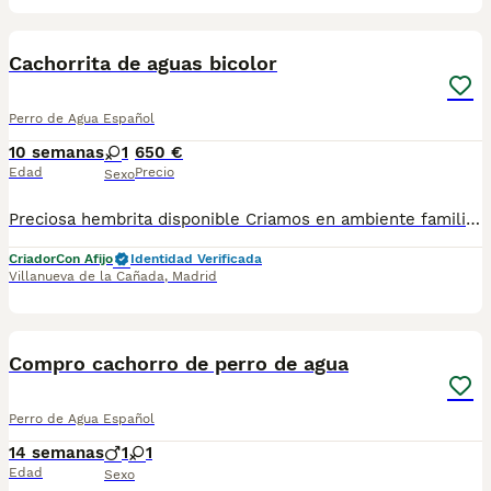
1
2
Cachorrita de aguas bicolor
Perro de Agua Español
10 semanas
1
650 €
Edad
Precio
Sexo
Preciosa hembrita disponible Criamos en ambiente familiar com mucho cariño Por cancelación de ultima hora vuelve a estar disponible Se entrega con dos vacunas, cartilla de vacunación y desparasitaciones y revisión veterinaria Es una auténtica preciosidad No dejes pasar la oportunidad de conocerla Infórmate 665955400 envio contrareembolso Pasaporte y chip pago aparte
Criador
Con Afijo
Identidad Verificada
Villanueva de la Cañada
,
Madrid
1
Compro cachorro de perro de agua
Perro de Agua Español
14 semanas
1
1
Edad
Sexo