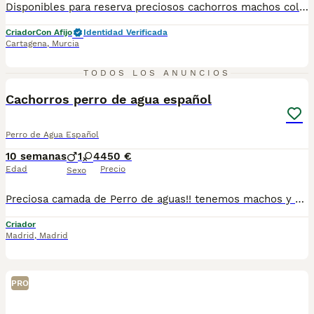
Disponibles para reserva preciosos cachorros machos color chocolate. Divinos y muy cariñosos. Bien socializados. Muy buena calidad en esta camada. Sólo gente realmente interesada. Se entregan vacunados, desparasitados, cartilla oficial y contrato de garantias víricas y congénitas. Posibilidad de envio a cualquier punto de España. 688973535 atiendo llamada y WhatsApp.
Criador
Con Afijo
Identidad Verificada
Cartagena
,
Murcia
7
TODOS LOS ANUNCIOS
Cachorros perro de agua español
Perro de Agua Español
10 semanas
1
4
450 €
Edad
Precio
Sexo
Preciosa camada de Perro de aguas!! tenemos machos y hembras ,distintos colores Nuestros cachorros nacen y crecen en un ambiente familiar ,sin jaulas ,con un respeto y exclusiva cria,somos respetuosos con el tiempo de destete ,cada cachorro necesita su tiempo.. Destetamos con un pienso de alta calidad , Cachorros revisados ,desde el nacimiento ,hasta la entrega por un veterinario competente ,buscando siempre el bienestar de nuestros animales.. Sociabilizados y equilibrados tanto padres como cachorros Se entregan con todo el protocolo veterinario legal,y garantías por escrito completas.. Tenemos servicio de entrega personalizado a cualquier punto de España,directo.. El precio puede cambiar tanto en sexo como en características del cachorro. Dejanos tú teléfono y te mandamos toda la información fotos y vídeos ..
Criador
Madrid
,
Madrid
PRO