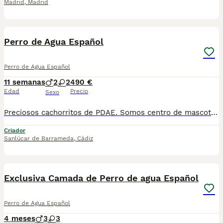
Madrid
,
Madrid
3
Perro de Agua Español
Perro de Agua Español
11 semanas
2
2
490 €
Edad
Precio
Sexo
Preciosos cachorritos de PDAE. Somos centro de mascotas con años de experiencia. Diariamente mimamos y supervisamos a nuestros cachorritos. Entregamos con Revisión Veterinaria, Factura de compra, garantía vírica, formulario de reconocimiento de raza pura, junto con su cartilla de vacunación y desparasitacion al día de la entrega. Hacemos envíos a toda la península y Baleares mediante servicio propio de transporte. Posibilidad de pago contrareembolso. Para más información no dude en contactar con nosotros. TLF: 649297709. Solo atiendo wasap o tlf. Gracias
Criador
Sanlúcar de Barrameda
,
Cádiz
3
1
Exclusiva Camada de Perro de agua Español
Perro de Agua Español
4 meses
3
3