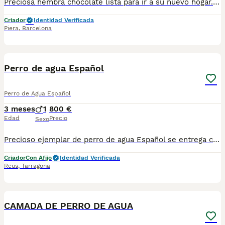
Preciosa hembra chocolate lista para ir a su nuevo hogar. Centro Canino Vallbonica es mucho más que un centro de cría , es una familia comprometida con el bienestar animal y la cria responsable, por ello todos nuestros bebés nacen y se crían en nuestras instalaciones , asegurando así un correcto desarrollo y una magnífica socialización, consiguiendo en cada ejemplar un carácter juguetón y extrovertido algo primordial para su adaptación como un miembro más en tu familia . Se entregan con el carnet de vacunas con el plan correspondiente a su edad , desparasitados y microchip implantado y activado en registro de Anicom. Facilitamos junto al cachorro contrato de compra con garantías víricas de 15 días y congénitas de 1 año . Contamos con un gran equipo de profesionales entre los que se encuentran educadores, auxiliares y Veterinarios ofreciendo los controles sanitarios necesarios así como continua vigilancia asegurando su bienestar . Hacemos envíos a toda España con empresa de transporte privado, proporcionando un viaje confortable y ofreciendo las atenciones necesarias a nuestros bebés . Si estás interesado en alguno de nuestros ejemplares solicita información sin compromiso al 722269698 . También atendemos vía WhatsApp . PRECIO REAL ( incluye el IVA) . Núcleo zoológico B2501315
Criador
Identidad Verificada
Piera
,
Barcelona
5
1
Perro de agua Español
Perro de Agua Español
3 meses
1
800 €
Edad
Precio
Sexo
Precioso ejemplar de perro de agua Español se entrega con sus vacunas correspondientes a su edad desparasitado su cartilla y micro chip
Criador
Con Afijo
Identidad Verificada
Reus
,
Tarragona
19
3
CAMADA DE PERRO DE AGUA