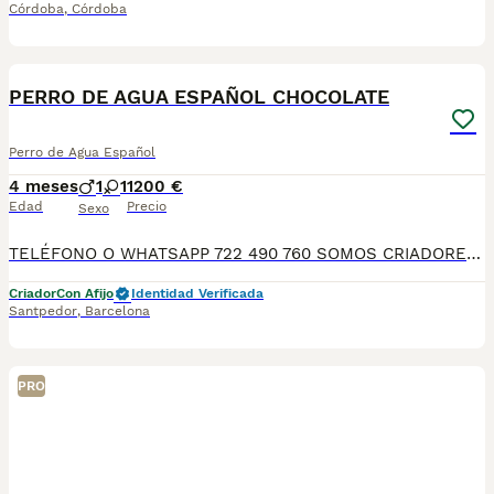
Córdoba
,
Córdoba
6
PERRO DE AGUA ESPAÑOL CHOCOLATE
Perro de Agua Español
4 meses
1
1
1200 €
Edad
Precio
Sexo
TELÉFONO O WHATSAPP 722 490 760 SOMOS CRIADORES DIRECTOS SIN INTERMEDIARIOS! MAS DE 20 AÑOS EN EL SECTOR NOS AVALAN, VALORANDO NO SOLO LA CRIA RESPONSABLE SI NO TAMBIEN LA SELECCIÓN PARA MEJORAR LA RAZA DURANTE TODOS ESTOS AÑOS. NUESTROS CACHORROS SE ENTREGAN PREVIAMENTE REVISADOS POR UN VETERINARIO PROFESIONAL Y BAJO LOS MAS ESTRICTOS CONTROLES DE SALUD, HACEMOS HINCAPIÉ EN SU SOCIABILIZACIÓN PARA SU CORRECTO DESARROLLO NEUROLOGICO! Y OS ASESORAMOS ANTES DURANTE Y DESPUES DE LA ENTREGA PARA QUE TODO SEA LO MAS AFABLE Y FACIL POSIBLE DURANTE LA ADAPTACION! NUESTROS BEBE SE ENTREGAN A PARTIR DE LOS DOS MESES CON SUS VACUNAS AL DIA, DESPARASITADOS Y CON GARANTIAS DE SALUD, MICROCHIP Y CARTILLA DE VACUNACION! SI BUSCAS UN COMPAÑERO SANO Y EQUILIBRADO ESTE ES EL LUGAR, TE ASESORAREMOS DURANTE TODO EL PROCESO NO DUDES EN CONSULTAR POR NUESTROS PEQUES AL 722 490 760
Criador
Con Afijo
Identidad Verificada
Santpedor
,
Barcelona
PRO