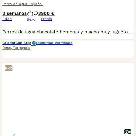
Perro de Agua Español
2 semanas
1
3
900 €
Edad
Precio
Sexo
Perros de agua chocolate hembras y macho muy juguetones criado en ambiente familiar con cartilla sanitaria vacuna chip desparasitación con garantía víricas y congenitas
Criador
Con Afijo
Identidad Verificada
Reus
,
Tarragona
PRO
6