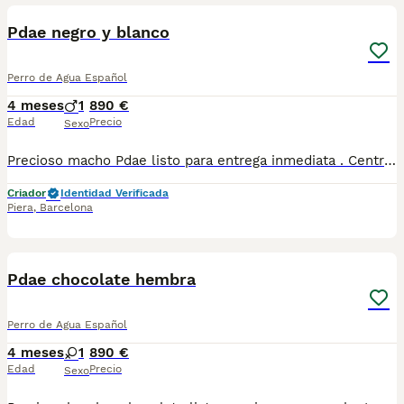
Pdae negro y blanco
Perro de Agua Español
4 meses
1
890 €
Edad
Precio
Sexo
Precioso macho Pdae listo para entrega inmediata . Centro Canino Vallbonica es mucho más que un centro de cría , es una familia comprometida con el bienestar animal y la cria responsable, por ello todos nuestros bebés nacen y se crían en nuestras instalaciones , asegurando así un correcto desarrollo y una magnífica socialización, consiguiendo en cada ejemplar un carácter juguetón y extrovertido algo primordial para su adaptación como un miembro más en tu familia . Se entregan con el carnet de vacunas con el plan correspondiente a su edad , desparasitados y microchip implantado y activado en registro de Anicom. Facilitamos junto al cachorro contrato de compra con garantías víricas de 15 días y congénitas de 1 año . Contamos con un gran equipo de profesionales entre los que se encuentran educadores, auxiliares y Veterinarios ofreciendo los controles sanitarios necesarios así como continua vigilancia asegurando su bienestar . Hacemos envíos a toda España con empresa de transporte privado, proporcionando un viaje confortable y ofreciendo las atenciones necesarias a nuestros bebés . Si estás interesado en alguno de nuestros ejemplares solicita información sin compromiso al 722269698 . También atendemos vía WhatsApp . PRECIO REAL ( incluye el IVA) . Núcleo zoológico B2501315
Criador
Identidad Verificada
Piera
,
Barcelona
6
1
Pdae chocolate hembra
Perro de Agua Español
4 meses
1
890 €
Edad
Precio
Sexo