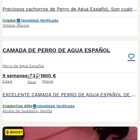
Preciosos cachorros de Perro de Agua Español. Son cuatro machitos encantadores, enérgicos, activos, curiosos, inteligentes y muy cariñosos. Y por supuesto, el agua les encanta. Los entregamos vacunados, desparasitados, con microchip y pasaporte. Más información al tlf 670598974 (Rosa)
Criador
Identidad Verificada
Totana
,
Murcia
29
4
BOOST
CAMADA DE PERRO DE AGUA ESPAÑOL
Perro de Agua Español
9 semanas
3
1
800 €
Edad
Precio
Sexo
EXCELENTE CAMADA DE PERRO DE AGUA ESPAÑOL DE LÍNEA DE CAMPEONES DE BELLEZA. Disponible camada de 4 cachorros todos marrones: 3 machos y 1 hembra. Criados en ambiente familiar, con muy buen carácter y excelente morfología. Se entregan a partir del día 14 de agosto con: • Dos vacunas víricas • Chip y pasaporte europeo • Desparasitaciones al día • Pedigree Nos avalan 4 campeones de España y varios piases Se entregan con contrato de compraventa y garantía por escrito. Tf 685901957. Se envían por transportes de mascotas. si no puede venir a recogerlo SI QUERES TENER UN PERRO VERSATIL , HIPOLERGENICO , QUE NO DESPRENDE PELO , ESTA ES TU RAZA IDEAL Disponemos de núcleo Zoológico. El padre de los chorros es el negro. Ver videos de los cachorros.
Criador
Con Afijo
Identidad Verificada
Alcalá de Guadaíra
,
Sevilla
BOOST