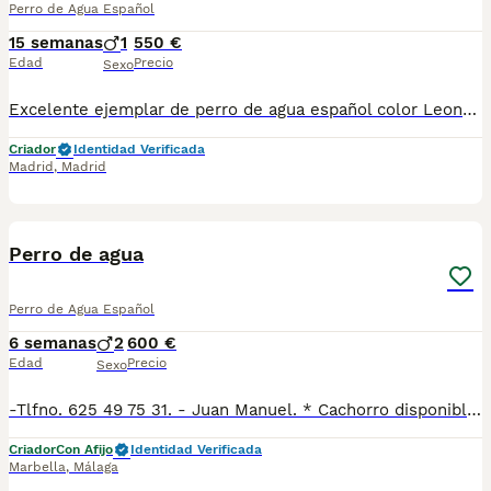
Perro de Agua Español
15 semanas
1
550 €
Edad
Precio
Sexo
Excelente ejemplar de perro de agua español color Leonado. Criado en ambiente familiar, relacionándose con personas y otros perritos desde el momento de su nacimiento. El cachorro se entrega vacunado, desparasitado, con garantía sanitaria de un año por escrito y posibilidad de microchip. Inmejorable calidad de pelo, morfología y carácter. Si estáis buscando ampliar la familia aquí tenéis al mejor de los candidatos.
Criador
Identidad Verificada
Madrid
,
Madrid
7
Perro de agua
Perro de Agua Español
6 semanas
2
600 €
Edad
Precio
Sexo
-Tlfno. 625 49 75 31. - Juan Manuel. * Cachorro disponible de perro de agua , listo para entregar. * Se entregan vacunados y desparasitados con cartilla veterinaria. Hacemos revisión veterinaria con test de Parvo y coronavirus para garantizar que están sanos.
Criador
Con Afijo
Identidad Verificada
Marbella
,
Málaga