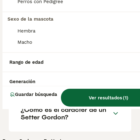
Perros con Pedigree
salud y el bienestar de los animales.
Informarse bien y comparar opciones antes
de comprometerse siempre es la mejor
Sexo de la mascota
decisión.
Hembra
Macho
¿Es el setter un buen perro
de familia?
Rango de edad
¿Qué clase de perro es el
Generación
Setter Gordon?
Guardar búsqueda
Ver resultados
(
1
)
¿Cómo es el carácter de un
Setter Gordon?