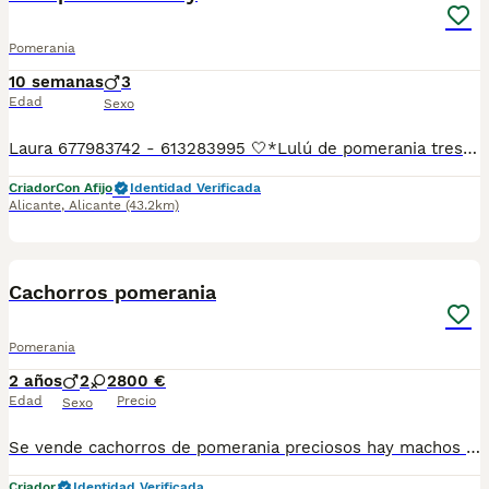
Pomerania
10 semanas
3
Edad
Sexo
Laura 677983742 - 613283995 🤍*Lulú de pomerania tres machos impresionantes y muy pequeñines carita de oso con mucho pelo mirar los vídeos*🤍 ¿Buscas un nuevo compañero para tu hogar? ❤️ Tenemos preciosos cachorros listos para encontrar una familia responsable. ✅ Vacunados ✅ Desparasitados ✅ Cartilla sanitaria ✅ Garantías incluidas ✅ Máxima atención y cuidado Se hacen envíos a toda España: Andalucía: Almería, Cádiz, Córdoba, Granada, Huelva, Jaén, Málaga, Sevilla.Aragón: Huesca, Teruel, Zaragoza.Asturias: Oviedo.Baleares: Palma.Canarias: Las Palmas de Gran Canaria, Santa Cruz de Tenerife.Cantabria: Santander.Castilla-La Mancha: Albacete, Ciudad Real, Cuenca, Guadalajara, Toledo.Castilla y León: Ávila, Burgos, León, Palencia, Salamanca, Segovia, Soria, Valladolid, Zamora.Cataluña: Barcelona, Gerona (Girona), Lérida (Lleida), Tarragona.Comunidad Valenciana: Alicante, Castellón de la Plana, Valencia.Extremadura: Badajoz, Cáceres.Galicia: La Coruña (A Coruña), Lugo, Orense (Ourense), Pontevedra.La Rioja: Logroño.Madrid: Madrid.Murcia: Murcia.Navarra: Pamplona.País Vasco: Bilbao (Vizcaya), San Sebastián (Guipúzcoa), Vitoria (Álava). 🐾 Cachorros sanos, sociables y criados con mucho cariño. 📲 ¡Pregunta sin compromiso por disponibilidad, fotos y precios por mensaje privado!
Criador
Con Afijo
Identidad Verificada
Alicante
,
Alicante
(43.2km)
1
BOOST
Cachorros pomerania
Pomerania
2 años
2
2
800 €
Edad
Precio
Sexo
Se vende cachorros de pomerania preciosos hay machos y henbra se pueden ver sin conpromiso y se enviar a cualquier parte de España mas información al tlf 627925438
Criador
Identidad Verificada