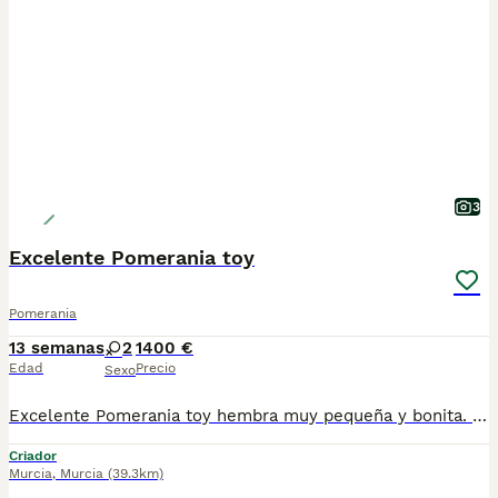
3
Excelente Pomerania toy
Pomerania
13 semanas
2
1400 €
Edad
Precio
Sexo
Excelente Pomerania toy hembra muy pequeña y bonita. Mucha calidad de pelo y espectacular línea. Se entrega vacunado desparasitado y con cartilla sanitaria
Criador
Murcia
,
Murcia
(39.3km)