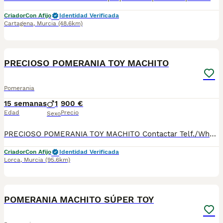
Criador
Con Afijo
Identidad Verificada
Cartagena
,
Murcia
(48.6km)
3
PRECIOSO POMERANIA TOY MACHITO
Pomerania
15 semanas
1
900 €
Edad
Precio
Sexo
PRECIOSO POMERANIA TOY MACHITO Contactar Telf./WhatsApp: 630 04 72 63 / 614 20 54 71 / 687 10 74 96 Disponibles sin reservar: Precio desde 900 €* Se pueden ver previamente sin ningún compromiso. Si le interesa ya se lo pueden llevar Se entregan con su cartilla sanitaria, desparasitado y con las vacunas correspondientes a su edad. *El precio de los cachorros no incluyen envíos, si el cliente solicita ese servicio, el coste del mismo lo pagará directamente el cliente a la agencia del transporte.
Criador
Con Afijo
Identidad Verificada
Lorca
,
Murcia
(95.6km)
3
POMERANIA MACHITO SÚPER TOY