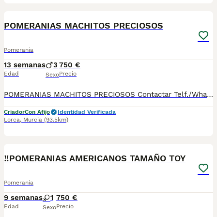
4
1
POMERANIAS MACHITOS PRECIOSOS
Pomerania
13 semanas
3
750 €
Edad
Precio
Sexo
POMERANIAS MACHITOS PRECIOSOS Contactar Telf./WhatsApp: 630 04 72 63 / 614 20 54 71 / 687 10 74 96 Disponibles sin reservar: MACHITOS desde 750€* Se pueden ver previamente sin ningún compromiso. Si le interesa alguno ya se lo pueden llevar. Se entregan con su cartilla sanitaria, desparasitados y con las vacunas correspondientes a su edad. *El precio de los cachorros no incluyen envíos, si el cliente solicita ese servicio, el coste del mismo lo pagará directamente el cliente a la agencia del transporte.
Criador
Con Afijo
Identidad Verificada
Lorca
,
Murcia
(93.5km)
1
‼️POMERANIAS AMERICANOS TAMAÑO TOY
Pomerania
9 semanas
1
750 €
Edad
Precio
Sexo