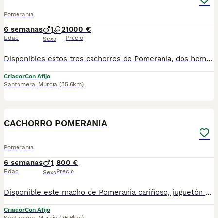
Pomerania
6 semanas
1
2
1000 €
Edad
Precio
Sexo
Disponibles estos tres cachorros de Pomerania, dos hembras y un macho. Para más información no dudes en contactar con nosotros.
Criador
Con Afijo
Santomera
,
Murcia
(35.6km)
6
CACHORRO POMERANIA
Pomerania
6 semanas
1
800 €
Edad
Precio
Sexo
Disponible este macho de Pomerania cariñoso, juguetón e ideal como compañero. Para más información no dudes en contactar con nosotros.
Criador
Con Afijo
Santomera
,
Murcia
(35.6km)