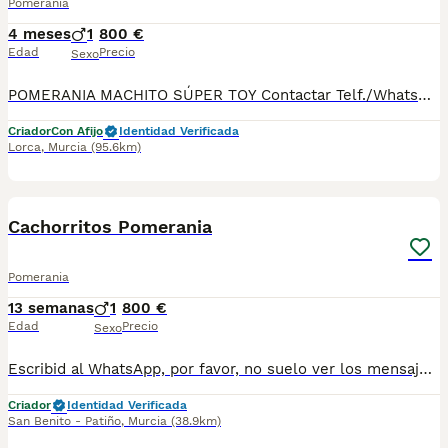
Pomerania
4 meses
1
800 €
Edad
Precio
Sexo
POMERANIA MACHITO SÚPER TOY Contactar Telf./WhatsApp: 630 04 72 63 / 614 20 54 71 / 687 10 74 96 Disponibles sin reservar: MACHITOS desde 800€* Se puede ver previamente sin ningún compromiso. Si le interesa ya se lo podría llevar Se entregan con su cartilla sanitaria, desparasitados y con las vacunas correspondientes a su edad. *El precio de los cachorros no incluyen envíos, si el cliente solicita ese servicio, el coste del mismo lo pagará directamente el cliente a la agencia del transporte.
Criador
Con Afijo
Identidad Verificada
Lorca
,
Murcia
(95.6km)
6
Cachorritos Pomerania
Pomerania
13 semanas
1
800 €
Edad
Precio
Sexo
Escribid al WhatsApp, por favor, no suelo ver los mensajes de la plataforma, dadle a mostrar telefono, por favor. Atiendo WhatsApp al 697696207. Preciosos cachorritos pomerania macho y hembras, los machos son los tres primeros, el mas clarito y el negro y fuego y el tricolor. Criados en libertad, muy simpaticos y cariñosos. Se entregan desparasitados, vacunados, con chip, cartilla sanitaria y contrato de garantía.
Criador
Identidad Verificada
San Benito - Patiño
,
Murcia
(38.9km)