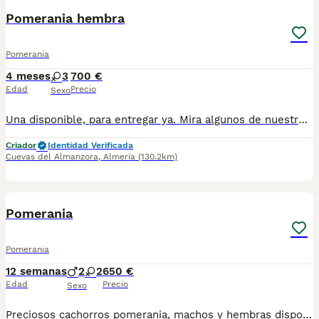
Pomerania hembra
Pomerania
4 meses
3
700 €
Edad
Precio
Sexo
Una disponible, para entregar ya. Mira algunos de nuestros cachorros entregados y lo que opinan sus dueños en nuestro Instagram @cachorrosalmeria Contáctanos en el 626879910 Somos criadores NO revendedores. Estupenda camada de pomerania, compuesta por 3 hembras. Precios no negociables. Se entregan con dos vacunas, dos desparasitaciones y cartilla de cachorro. Si se quiere, microchip y pasaporte a la entrega, se pagará aparte. (50€)
Criador
Identidad Verificada
Cuevas del Almanzora
,
Almería
(130.2km)
3
Pomerania
Pomerania
12 semanas
2
2
650 €
Edad
Precio
Sexo
Preciosos cachorros pomerania, machos y hembras disponibles, se entregan vacunados, desparasitados y con su cartilla sanitaria