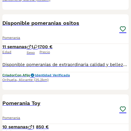
7
Disponible pomeranias ositos
Pomerania
11 semanas
1
1
700 €
Edad
Precio
Sexo
Disponible pomeranias de extraordinaria calidad y belleza. Destacan por su tamaño compacto, su abundante y sedoso manto su carita dulce con expresión de bebé y su excelente estructura.
Criador
Con Afijo
Identidad Verificada
Orihuela
,
Alicante
(25.2km)
4
Pomerania Toy
Pomerania
10 semanas
1
850 €