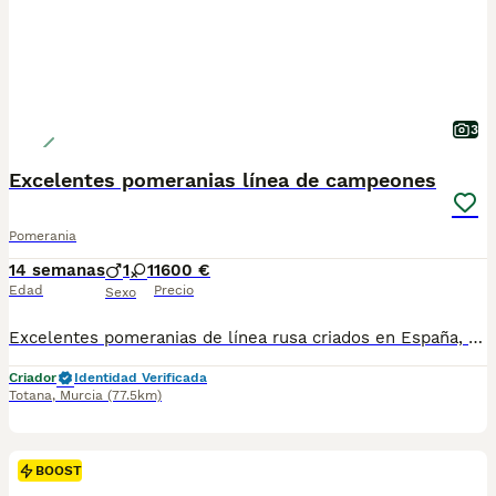
3
Excelentes pomeranias línea de campeones
Pomerania
14 semanas
1
1
1600 €
Edad
Precio
Sexo
Excelentes pomeranias de línea rusa criados en España, directamente del criador, sin intermediarios. Familia de campeones de belleza
Criador
Identidad Verificada
Totana
,
Murcia
(77.5km)
BOOST