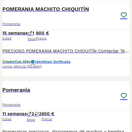
POMERANIA MACHITO CHIQUITÍN
Pomerania
15 semanas
1
800 €
Edad
Precio
Sexo
PRECIOSO POMERANIA MACHITO CHIQUITÍN Contactar Telf./WhatsApp: 630 04 72 63 / 614 20 54 71 / 687 10 74 96 Disponibles sin reservar: Precio desde 800 €* Se pueden ver previamente sin ningún compromiso. Si le interesa ya se lo pueden llevar Se entregan con su cartilla sanitaria, desparasitado y con las vacunas correspondientes a su edad *El precio de los cachorros no incluyen envíos, si el cliente solicita ese servicio, el coste del mismo lo pagará directamente el cliente a la agencia del transporte.
Criador
Con Afijo
Identidad Verificada
Lorca
,
Murcia
(93.5km)
1
Pomerania
Pomerania
11 semanas
2
2
650 €
Edad
Precio
Sexo
Pomeranias preciosos, disponemos dé machos y hembras vacunados, desparacitados con su cartilla sanitaria