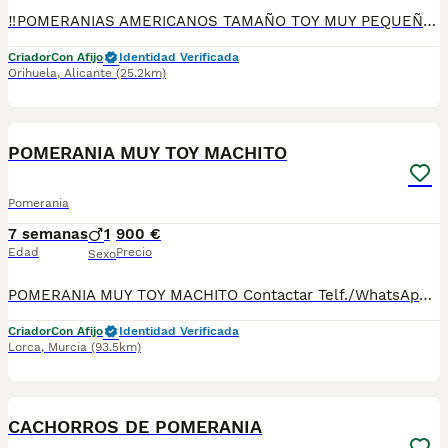
‼️POMERANIAS AMERICANOS TAMAÑO TOY MUY PEQUEÑO Y MUY BUENA CALIDAD DE PELO MUY CHATITOS🐶🐶 CON VACUNA, CARTILLA, DESPARACITADOS Y REVISADOS POR UN VETERINARIO ESTAMOS EN MURCIA TAMBIÉN SE HACE ENVIO‼️‼️
Criador
Con Afijo
Identidad Verificada
Orihuela
,
Alicante
(25.2km)
4
1
POMERANIA MUY TOY MACHITO
Pomerania
7 semanas
1
900 €
Edad
Precio
Sexo
POMERANIA MUY TOY MACHITO Contactar Telf./WhatsApp: 630 04 72 63 / 614 20 54 71 / 687 10 74 96 Disponibles sin reservar: MACHITOS desde 900 €* Se puede ver previamente sin ningún compromiso. Si le interesa lo puede reservar Se podrá entregar a partir de mediados de agosto, aproximadamente. Se entregan con su cartilla sanitaria, desparasitados y con las vacunas correspondientes a su edad. *El precio de los cachorros no incluyen envíos, si el cliente solicita ese servicio, el coste del mismo lo pagará directamente el cliente a la agencia del transporte.
Criador
Con Afijo
Identidad Verificada
Lorca
,
Murcia
(93.5km)
11
CACHORROS DE POMERANIA