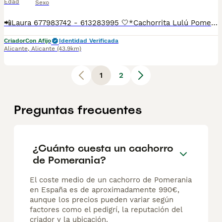
Edad
Sexo
📲Laura 677983742 - 613283995 🤍*Cachorrita Lulú Pomerania toy triblue*🤍 ¿Buscas un nuevo compañero para tu hogar? ❤️ Tenemos preciosos cachorros listos para encontrar una familia responsable. ✅ Vacunados ✅ Desparasitados ✅ Cartilla sanitaria ✅ Garantías incluidas ✅ Máxima atención y cuidado Se hacen envíos a toda España: Andalucía: Almería, Cádiz, Córdoba, Granada, Huelva, Jaén, Málaga, Sevilla.Aragón: Huesca, Teruel, Zaragoza.Asturias: Oviedo.Baleares: Palma.Canarias: Las Palmas de Gran Canaria, Santa Cruz de Tenerife.Cantabria: Santander.Castilla-La Mancha: Albacete, Ciudad Real, Cuenca, Guadalajara, Toledo.Castilla y León: Ávila, Burgos, León, Palencia, Salamanca, Segovia, Soria, Valladolid, Zamora.Cataluña: Barcelona, Gerona (Girona), Lérida (Lleida), Tarragona.Comunidad Valenciana: Alicante, Castellón de la Plana, Valencia.Extremadura: Badajoz, Cáceres.Galicia: La Coruña (A Coruña), Lugo, Orense (Ourense), Pontevedra.La Rioja: Logroño.Madrid: Madrid.Murcia: Murcia.Navarra: Pamplona.País Vasco: Bilbao (Vizcaya), San Sebastián (Guipúzcoa), Vitoria (Álava). 🐾 Cachorros sanos, sociables y criados con mucho cariño. 📲 ¡Pregunta sin compromiso por disponibilidad, fotos y precios por mensaje privado!
Criador
Con Afijo
Identidad Verificada
Alicante
,
Alicante
(43.9km)
1
2
Preguntas frecuentes
¿Cuánto cuesta un cachorro
de Pomerania?
El coste medio de un cachorro de Pomerania
en España es de aproximadamente 990€,
aunque los precios pueden variar según
factores como el pedigrí, la reputación del
criador y la ubicación.