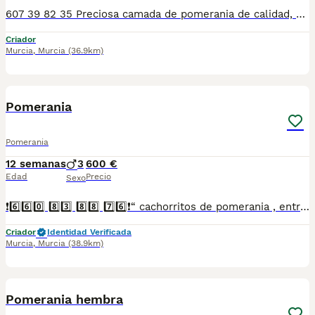
607 39 82 35 Preciosa camada de pomerania de calidad, diferentes colores con diferentes precios, se entregan con minimo de dos meses y medio de edad y sus vacunas correspondientes, desparasitados interna y externamente, pasaporte y microchip, contrato de garantia de salud. preferiblemente recogida en mano pero también podemos entregar en toda España mediante transporte de alta calidad preparado para animales y con chofer particular con posibilidad de pago contra reembolso Llámanos o háblanos por whats app, Teléfono 607398235
Criador
Murcia
,
Murcia
(36.9km)
6
Pomerania
Pomerania
12 semanas
3
600 €
Edad
Precio
Sexo
❗6️⃣6️⃣0️⃣ 8️⃣3️⃣ 8️⃣8️⃣ 7️⃣6️⃣❗“ cachorritos de pomerania , entregamos vacunados desparasitados con cartilla veterinaria, microchip y contrato de garantia de compra..”
Criador
Identidad Verificada
Murcia
,
Murcia
(38.9km)
6
Pomerania hembra