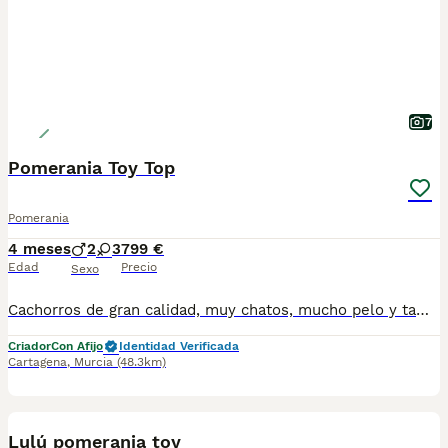
7
Pomerania Toy Top
Pomerania
4 meses
2
3
799 €
Edad
Precio
Sexo
Cachorros de gran calidad, muy chatos, mucho pelo y tamaño toy asegurado. Divinos. Una pasada de cachorros.Se entregan vacunados, desparasitados, cartilla oficial y contrato de garantias genéticas. Posibilidad de envio a cualquier punto de España. 688973535 atiendo llamada y WhatsApp. Precio 799 toy, 899 micro toy. Solo gente seria.
Criador
Con Afijo
Identidad Verificada
Cartagena
,
Murcia
(48.3km)
13
5
BOOST
Lulú pomerania toy