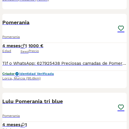
2
Pomerania
Pomerania
4 meses
1
1000 €
Edad
Precio
Sexo
Tlf o WhatsApp: 627925438 Preciosas camadas de Pomerania, se entregan con minimo de dos meses y medio de edad y sus vacunas correspondientes, desparasitados interna y externamente, pasaporte y microchip, contrato de compra y garantia de salud. preferiblemente recogida en mano pero también podemos entregar en toda España mediante transporte de alta calidad preparado para animales y con chofer particular con posibilidad de pago contra reembolso Llámanos o háblanos por whats app.
Criador
Identidad Verificada
Lorca
,
Murcia
(95.6km)
21
1
Lulu Pomerania tri blue
Pomerania
4 meses
1