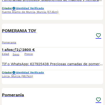
Criador
Identidad Verificada
Fuente Álamo de Murcia
,
Murcia
(57.4km)
1
POMERANIA TOY
Pomerania
1 años
2
2
800 €
Edad
Precio
Sexo
Tlf o WhatsApp: 627925438 Preciosas camadas de pomerania, se entregan con minimo de dos meses y medio de edad y sus vacunas correspondientes, desparasitados interna y externamente, pasaporte y microchip, contrato de compra y garantia de salud. preferiblemente recogida en mano pero también podemos entregar en toda España mediante transporte de alta calidad preparado para animales y con chofer particular con posibilidad de pago contra reembolso Llámanos o háblanos por whats app.
Criador
Identidad Verificada
Lorca
,
Murcia
(98.7km)
7
Pomerania