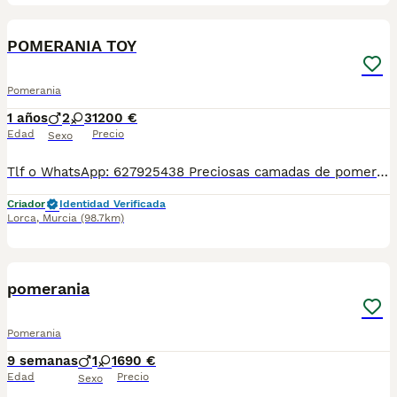
1
POMERANIA TOY
Pomerania
1 años
2
3
1200 €
Edad
Precio
Sexo
Tlf o WhatsApp: 627925438 Preciosas camadas de pomerania, se entregan con minimo de dos meses y medio de edad y sus vacunas correspondientes, desparasitados interna y externamente, pasaporte y microchip, contrato de compra y garantia de salud. preferiblemente recogida en mano pero también podemos entregar en toda España mediante transporte de alta calidad preparado para animales y con chofer particular con posibilidad de pago contra reembolso Llámanos o háblanos por whats app.
Criador
Identidad Verificada
Lorca
,
Murcia
(98.7km)
1
pomerania
Pomerania
9 semanas
1
1
690 €
Edad
Precio
Sexo