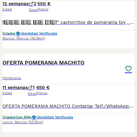
12 semanas
2
550 €
Edad
Precio
Sexo
❗6️⃣6️⃣0️⃣ 8️⃣3️⃣ 8️⃣8️⃣ 7️⃣6️⃣❗“ cachorritos de pomerania toy , entregamos vacunados desparasitados con cartilla veterinaria, microchip y contrato de garantia de compra..”
Criador
Identidad Verificada
Murcia
,
Murcia
(38.9km)
5
OFERTA POMERANIA MACHITO
Pomerania
11 semanas
1
650 €
Edad
Precio
Sexo
OFERTA POMERANIA MACHITO Contactar Telf./WhatsApp: 630 04 72 63 / 614 20 54 71 / 687 10 74 96 Disponibles sin reservar: Precio desde 650 €* Se pueden ver previamente sin ningún compromiso. Si le interesa ya se lo pueden llevar Se entregan con su cartilla sanitaria, desparasitado y con las vacunas correspondientes a su edad. *El precio de los cachorros no incluyen envíos, si el cliente solicita ese servicio, el coste del mismo lo pagará directamente el cliente a la agencia del transporte.
Criador
Con Afijo
Identidad Verificada
Lorca
,
Murcia
(93.5km)
3