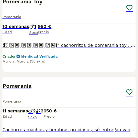
Pomerania Toy
Pomerania
10 semanas
1
950 €
Edad
Precio
Sexo
❗6️⃣6️⃣0️⃣ 8️⃣3️⃣ 8️⃣8️⃣ 7️⃣6️⃣❗“ cachorritos de pomerania toy , entregamos vacunados desparasitados con cartilla veterinaria, microchip,pasaporte y contrato de garantia de compra..”
Criador
Identidad Verificada
Murcia
,
Murcia
(38.9km)
1
Pomerania
Pomerania
11 semanas
2
2
650 €
Edad
Precio
Sexo
Cachorros machos y hembras preciosos, sé entregan vacunados, desparacitados y con su cartilla sanitaria contactar al nr.de teléfono 622525877-632204571 para mas información