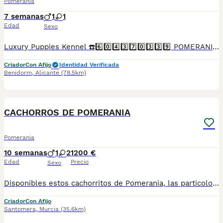
Pomerania
7 semanas
1
1
Edad
Sexo
Luxury Puppies Kennel ☎️6️⃣0️⃣4️⃣3️⃣7️⃣0️⃣3️⃣3️⃣9️⃣ POMERANIA PURA RAZA OJOS AZULES EXOTICOS EXCLUSIVOS Somos centro canino y asesores caninos .PROFESIONALES 🤝. Todos nuestros cachorros se entregan con contrato y garantías . Luxury Puppies Kennel: Todos nuestros cachorros se entregan con contrato y previa reserva , siempre con garantías víricas y congenitas . Se entregan revisado veterinario * Contrato ,garantías víricas y congénitas 📝 * Cartilla sanitaria 🪪 * Vacunas al día .💉 * Revisión veterinaria 📋 *Informe previo a la entrega por el veterinario y exploración completa de tu cachorro ⛑️ que incluye : ✓collar cachorro 🐕 ✓ correa cachorro .🐕 ✓ juguete cachorro 🐕 correa y collar y jueguete ✓ pasaporte a nombre del nuevo propietario.📘 ✓ chip identificativo. 🏷️ ✓ Bolsa de pienso Tenemos también otras razas .Lulú pomerania ,bichón maltés coreano ,yorshire terrier ,chihuahua,caniches toy y enanos maltipoo apricot . Te buscamos tú cachorro por encargo .Haz tú reserva Pide tu cita📩 en el 604370339 Y dejanos tu contacto ☎️precios desde...Luxury Puppies Kennel ☎️6️⃣0️⃣4️⃣3️⃣7️⃣0️⃣3️⃣3️⃣9️⃣ Somos centro canino y asesores caninos .PROFESIONALES 🤝. Todos nuestros cachorros se entregan con contrato y garantías . Luxury Puppies Kennel: Todos nuestros cachorros se entregan con contrato y previa reserva , siempre con garantías víricas y congenitas . Se entregan revisado veterinario * Contrato ,garantías víricas y congénitas 📝 * Cartilla sanitaria 🪪 * Vacunas al día .💉 * Revisión veterinaria 📋 *Informe previo a la entrega por el veterinario y exploración completa de tu cachorro ⛑️ que incluye : ✓collar cachorro 🐕 ✓ correa cachorro .🐕 ✓ juguete cachorro 🐕 correa y collar y jueguete ✓ pasaporte a nombre del nuevo propietario.📘 ✓ chip identificativo. 🏷️ ✓ Bolsa de pienso Tenemos también otras razas .Lulú pomerania ,bichón maltés coreano ,yorshire terrier ,chihuahua,caniches toy y enanos maltipoo apricot . Te buscamos tú cachorro por encargo .Haz tú reserva Pide tu cita📩 en el 604370339 Y dejanos tu contacto ☎️precios desde...
Criador
Con Afijo
Identidad Verificada
Benidorm
,
Alicante
(78.5km)
26
CACHORROS DE POMERANIA
Pomerania
10 semanas
1
2
1200 €
Edad
Precio
Sexo
Disponibles estos cachorritos de Pomerania, las particolor son hembras y el de color sable es un macho son unas bolitas adorables si quieres más información sobre ellos contacta con nosotros
Criador
Con Afijo
Santomera
,
Murcia
(35.6km)