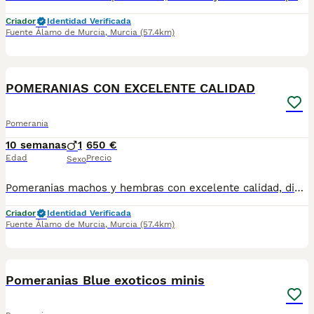
Criador
Identidad Verificada
Fuente Álamo de Murcia
,
Murcia
(57.4km)
4
POMERANIAS CON EXCELENTE CALIDAD
Pomerania
10 semanas
1
650 €
Edad
Precio
Sexo
Pomeranias machos y hembras con excelente calidad, distintos colores. Se entregan vacunados y desparasitados con su cartilla sanitaria.
Criador
Identidad Verificada
Fuente Álamo de Murcia
,
Murcia
(57.4km)
2
Pomeranias Blue exoticos minis