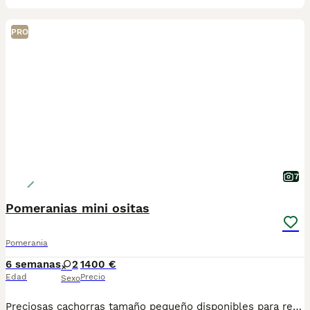
PRO
7
Pomeranias mini ositas
Pomerania
6 semanas
2
1400 €
Edad
Precio
Sexo
Preciosas cachorras tamaño pequeño disponibles para reservar. Mucho pelo y super chatas. Gran calidad y belleza. De carácter muy dulces e inteligentes. Se entregan vacunados, desparasitados, cartilla oficial y contrato de garantias víricas y congénitas. Posibilidad de envio a cualquier punto de España. 688973535 atiendo llamada y WhatsApp.