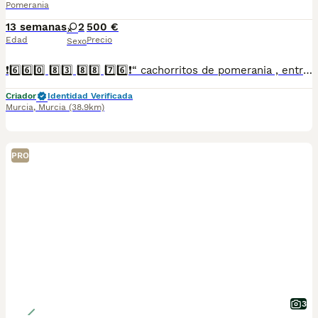
Pomerania
13 semanas
2
500 €
Edad
Precio
Sexo
❗6️⃣6️⃣0️⃣ 8️⃣3️⃣ 8️⃣8️⃣ 7️⃣6️⃣❗“ cachorritos de pomerania , entregamos vacunados desparasitados con cartilla veterinaria, microchip y contrato de garantia de compra..”
Criador
Identidad Verificada
Murcia
,
Murcia
(38.9km)
PRO
3