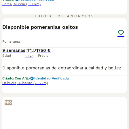
Lorca
,
Murcia
(95.6km)
2
TODOS LOS ANUNCIOS
Disponible pomeranias ositos
Pomerania
9 semanas
1
1
750 €
Edad
Precio
Sexo
Disponible pomeranias de extraordinaria calidad y belleza. Destacan por su tamaño compacto, su abundante y sedoso manto su carita dulce con expresión de bebé y su excelente estructura.
Criador
Con Afijo
Identidad Verificada
Orihuela
,
Alicante
(25.2km)
PRO