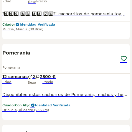
Edad
Precio
Sexo
❗6️⃣6️⃣0️⃣ 8️⃣3️⃣ 8️⃣8️⃣ 7️⃣6️⃣❗“ cachorritos de pomerania toy , entregamos vacunados desparasitados con cartilla veterinaria, microchip,pasaporte y contrato de garantia de compra..”
Criador
Identidad Verificada
Murcia
,
Murcia
(38.9km)
6
Pomerania
Pomerania
12 semanas
2
2
800 €
Edad
Precio
Sexo
Disponibles estos cachorros de Pomerania, machos y hembra, vacunados y desparasitados listos para entregar. Más información wasap al 650546192
Criador
Con Afijo
Identidad Verificada
Orihuela
,
Alicante
(25.2km)
5