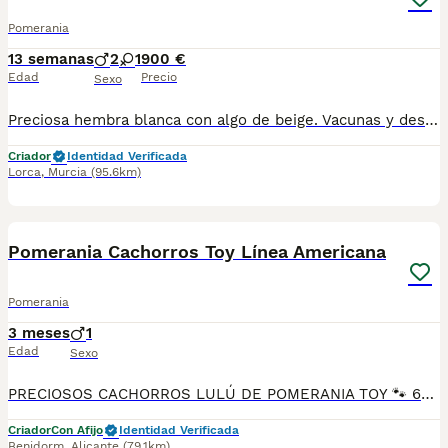
Pomerania
13 semanas
2
1
900 €
Edad
Precio
Sexo
Preciosa hembra blanca con algo de beige. Vacunas y desparasitaciones correspondientes a su edad..
Criador
Identidad Verificada
Lorca
,
Murcia
(95.6km)
1
Pomerania Cachorros Toy Línea Americana
Pomerania
3 meses
1
Edad
Sexo
PRECIOSOS CACHORROS LULÚ DE POMERANIA TOY 🐾 604370339 Luxury Puppies Kennel Benidorm: ​Selección exclusiva de cachorros Pomerania de línea americana Auténticos peluches criados en ambiente familiar, con un pelo espectacular, denso y esponjoso. ​Colores disponibles: Blanco, crema, naranja y sable. ​Se entregan con: Vacunas al día, desparasitación interna/externa, cartilla sanitaria oficial y microchip. ​Garantías: Garantía vírica y genética por escrito. ​Hacemos envíos autorizados a toda España o recogida en mano. ¡Ven a verlos sin compromiso! Máxima seriedad. ​: pomerania toy, lulu de pomerania, pomerania mini, cachorros pomerania, pomerania blanco, comprar pomerania.
Criador
Con Afijo
Identidad Verificada
Benidorm
,
Alicante
(79.1km)