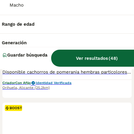
Criador
Identidad Verificada
Macho
Caravaca de la Cruz
,
Murcia
(107km)
5
Rango de edad
BOOST
Pomerania
Generación
Pomerania
10 semanas
2
750 €
Guardar búsqueda
Ver resultados
(
48
)
Edad
Precio
Sexo
Disponible cachorros de pomerania hembras particolores, vacunados y desparasitados listos para entregar. Más información wasap al 650546192
Criador
Con Afijo
Identidad Verificada
Orihuela
,
Alicante
(25.2km)
BOOST