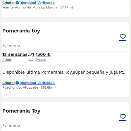
Criador
Identidad Verificada
Fuente Álamo de Murcia
,
Murcia
(57.4km)
2
1
Pomerania toy
Pomerania
13 semanas
1
1500 €
Edad
Precio
Sexo
Disponible última Pomerania Toy,súper pequeña y juguetona,padres pesando sobre los 2,5 kilos,más información al 34687371777
Criador
Identidad Verificada
Pozohondo
,
Albacete
(136.6km)
8
Pomerania Toy
Pomerania