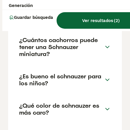
Miniatura en España es de aproximadamente
Generación
836€, aunque los precios pueden variar
según factores como el pedigrí, la
Guardar búsqueda
reputación del criador y la ubicación.
Ver resultados
(
2
)
¿Cuántos cachorros puede
tener una Schnauzer
miniatura?
¿Es bueno el schnauzer para
los niños?
¿Qué color de schnauzer es
más caro?