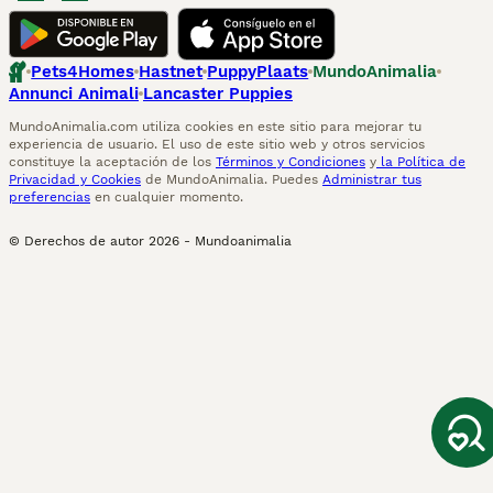
Pets4Homes
Hastnet
PuppyPlaats
MundoAnimalia
Annunci Animali
Lancaster Puppies
MundoAnimalia.com utiliza cookies en este sitio para mejorar tu
experiencia de usuario. El uso de este sitio web y otros servicios
constituye la aceptación de los
Términos y Condiciones
y
la Política de
Privacidad y Cookies
de MundoAnimalia. Puedes
Administrar tus
preferencias
en cualquier momento.
© Derechos de autor
2026
-
Mundoanimalia