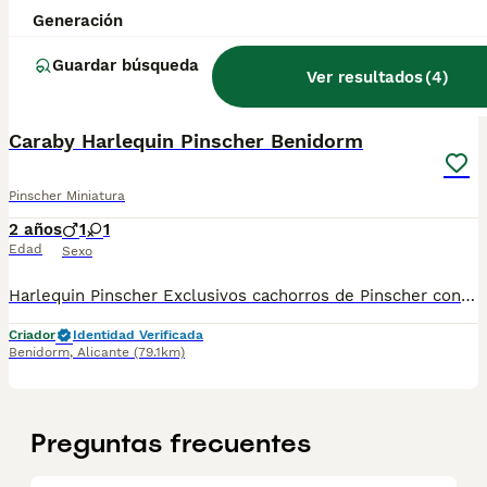
Generación
Criador
Identidad Verificada
Lorca
,
Murcia
(98.7km)
Guardar búsqueda
Ver resultados
(
4
)
17
2
Caraby Harlequin Pinscher Benidorm
Pinscher Miniatura
2 años
1
1
Edad
Sexo
Harlequin Pinscher Exclusivos cachorros de Pinscher con colores exóticos, blue, isabelo, perlino, blue-merle y choco-merle, ect (color no reconocido por la FCI ) con estructura acorde al estándar de la raza, se entregan vacunados desparasitado, acorde a la edad con garantía vírica y genética. Le mandamos información sin compromiso de los cachorros disponibles desde 500€
Criador
Identidad Verificada
Benidorm
,
Alicante
(79.1km)
Preguntas frecuentes