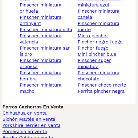
pinscher miniatura
miniatura azul
orihuela
pinscher miniatura
pinscher miniatura
canela
ontinyent
pinscher miniatura
pinscher miniatura silla
merle
pinscher miniatura
micro pincher
valencia
pincher negro fuego
pinscher miniatura san
pincher fuego
isidro
mini pincher blue
pinscher miniatura
pinscher super
oropesa
miniatura
pinscher miniatura
pinscher miniatura
hembra
chocolate
pinscher miniatura
pinscher choco merle
macho
perrita pincher negra
Perros Cachorros En Venta
Chihuahua en venta
Bichón Maltés en venta
Yorkshire Terrier en venta
Pomerania en venta
Border Collie en venta