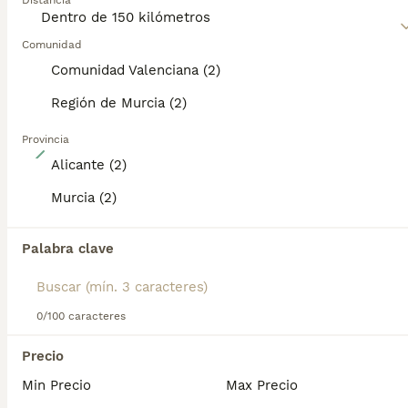
Distancia
alrededor, lo que los convierte en excelentes perros
guardianes.
Comunidad
Lee nuestra
página de consejos de compra de Pinscher
Comunidad Valenciana (2)
Miniatura
para obtener información sobre esta raza de
perro.
Región de Murcia (2)
Provincia
2
Alicante (2)
Pinscher Miniatura Top
Murcia (2)
Pinscher Miniatura
Palabra clave
11 semanas
2
3
650 €
Edad
Precio
Sexo
Disponibles machos y hembras de gran calidad y morfología. Unas bellezas. Se pueden reservar hasta su entrega. Calidad y belleza asegurada. Se entregan vacunados, desparasitados, cartilla oficial y contrato de garantias genéticas. Posibilidad de envio a cualquier punto de España. 688973535 atiendo llamada y WhatsApp. 650 machos, 699 hembras.
0/100 caracteres
Criador
Con Afijo
Identidad Verificada
Precio
Cartagena
,
Murcia
(48.3km)
Min Precio
Max Precio
10
TODOS LOS ANUNCIOS