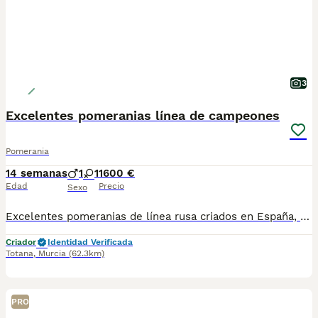
3
Excelentes pomeranias línea de campeones
Pomerania
14 semanas
1
1
1600 €
Edad
Precio
Sexo
Excelentes pomeranias de línea rusa criados en España, directamente del criador, sin intermediarios. Familia de campeones de belleza
Criador
Identidad Verificada
Totana
,
Murcia
(62.3km)
PRO