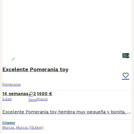
3
Excelente Pomerania toy
Pomerania
14 semanas
2
1400 €
Edad
Precio
Sexo
Excelente Pomerania toy hembra muy pequeña y bonita. Mucha calidad de pelo y espectacular línea. Se entrega vacunado desparasitado y con cartilla sanitaria
Criador
Murcia
,
Murcia
(19.5km)