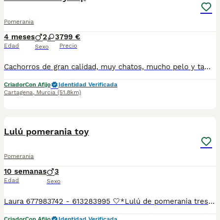
Pomerania
4 meses
2
3
799 €
Edad
Precio
Sexo
Cachorros de gran calidad, muy chatos, mucho pelo y tamaño toy asegurado. Divinos. Una pasada de cachorros.Se entregan vacunados, desparasitados, cartilla oficial y contrato de garantias genéticas. Posibilidad de envio a cualquier punto de España. 688973535 atiendo llamada y WhatsApp. Precio 799 toy, 899 micro toy. Solo gente seria.
Criador
Con Afijo
Identidad Verificada
Cartagena
,
Murcia
(51.8km)
13
5
BOOST
Lulú pomerania toy
Pomerania
10 semanas
3
Edad
Sexo
Laura 677983742 - 613283995 🤍*Lulú de pomerania tres machos impresionantes y muy pequeñines carita de oso con mucho pelo mirar los vídeos*🤍 ¿Buscas un nuevo compañero para tu hogar? ❤️ Tenemos preciosos cachorros listos para encontrar una familia responsable. ✅ Vacunados ✅ Desparasitados ✅ Cartilla sanitaria ✅ Garantías incluidas ✅ Máxima atención y cuidado Se hacen envíos a toda España: Andalucía: Almería, Cádiz, Córdoba, Granada, Huelva, Jaén, Málaga, Sevilla.Aragón: Huesca, Teruel, Zaragoza.Asturias: Oviedo.Baleares: Palma.Canarias: Las Palmas de Gran Canaria, Santa Cruz de Tenerife.Cantabria: Santander.Castilla-La Mancha: Albacete, Ciudad Real, Cuenca, Guadalajara, Toledo.Castilla y León: Ávila, Burgos, León, Palencia, Salamanca, Segovia, Soria, Valladolid, Zamora.Cataluña: Barcelona, Gerona (Girona), Lérida (Lleida), Tarragona.Comunidad Valenciana: Alicante, Castellón de la Plana, Valencia.Extremadura: Badajoz, Cáceres.Galicia: La Coruña (A Coruña), Lugo, Orense (Ourense), Pontevedra.La Rioja: Logroño.Madrid: Madrid.Murcia: Murcia.Navarra: Pamplona.País Vasco: Bilbao (Vizcaya), San Sebastián (Guipúzcoa), Vitoria (Álava). 🐾 Cachorros sanos, sociables y criados con mucho cariño. 📲 ¡Pregunta sin compromiso por disponibilidad, fotos y precios por mensaje privado!
Criador
Con Afijo
Identidad Verificada