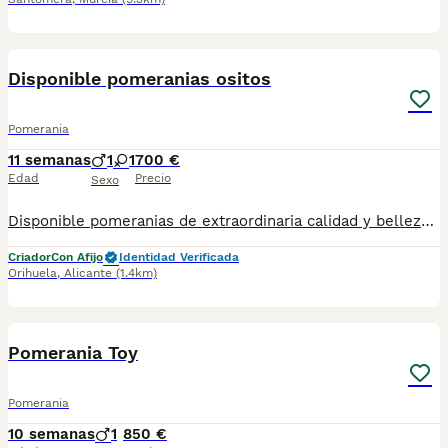
7
Disponible pomeranias ositos
Pomerania
11 semanas
1
1
700 €
Edad
Precio
Sexo
Disponible pomeranias de extraordinaria calidad y belleza. Destacan por su tamaño compacto, su abundante y sedoso manto su carita dulce con expresión de bebé y su excelente estructura.
Criador
Con Afijo
Identidad Verificada
Orihuela
,
Alicante
(1.4km)
4
Pomerania Toy
Pomerania
10 semanas
1
850 €