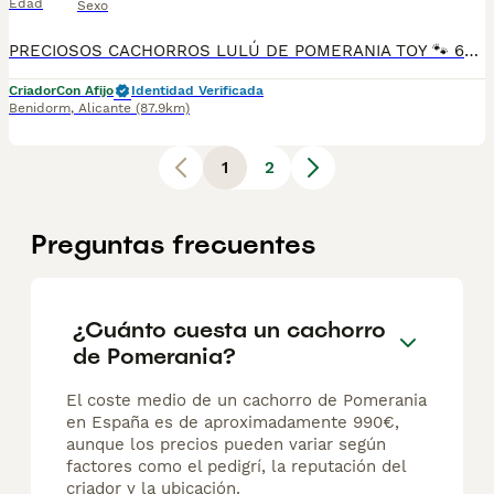
Edad
Sexo
PRECIOSOS CACHORROS LULÚ DE POMERANIA TOY 🐾 604370339 Luxury Puppies Kennel Benidorm: ​Selección exclusiva de cachorros Pomerania de línea americana Auténticos peluches criados en ambiente familiar, con un pelo espectacular, denso y esponjoso. ​Colores disponibles: Blanco, crema, naranja y sable. ​Se entregan con: Vacunas al día, desparasitación interna/externa, cartilla sanitaria oficial y microchip. ​Garantías: Garantía vírica y genética por escrito. ​Hacemos envíos autorizados a toda España o recogida en mano. ¡Ven a verlos sin compromiso! Máxima seriedad. ​: pomerania toy, lulu de pomerania, pomerania mini, cachorros pomerania, pomerania blanco, comprar pomerania.
Criador
Con Afijo
Identidad Verificada
Benidorm
,
Alicante
(87.9km)
1
2
Preguntas frecuentes
¿Cuánto cuesta un cachorro
de Pomerania?
El coste medio de un cachorro de Pomerania
en España es de aproximadamente 990€,
aunque los precios pueden variar según
factores como el pedigrí, la reputación del
criador y la ubicación.