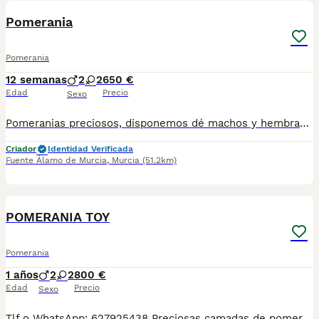
Pomerania
Pomerania
12 semanas
2
2
650 €
Edad
Precio
Sexo
Pomeranias preciosos, disponemos dé machos y hembras vacunados, desparacitados con su cartilla sanitaria
Criador
Identidad Verificada
Fuente Álamo de Murcia
,
Murcia
(51.2km)
1
POMERANIA TOY
Pomerania
1 años
2
2
800 €
Edad
Precio
Sexo
Tlf o WhatsApp: 627925438 Preciosas camadas de pomerania, se entregan con minimo de dos meses y medio de edad y sus vacunas correspondientes, desparasitados interna y externamente, pasaporte y microchip, contrato de compra y garantia de salud. preferiblemente recogida en mano pero también podemos entregar en toda España mediante transporte de alta calidad preparado para animales y con chofer particular con posibilidad de pago contra reembolso Llámanos o háblanos por whats app.