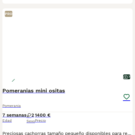
PRO
7
Pomeranias mini ositas
Pomerania
7 semanas
2
1400 €
Edad
Precio
Sexo
Preciosas cachorras tamaño pequeño disponibles para reservar. Mucho pelo y super chatas. Gran calidad y belleza. De carácter muy dulces e inteligentes. Se entregan vacunados, desparasitados, cartilla oficial y contrato de garantias víricas y congénitas. Posibilidad de envio a cualquier punto de España. 688973535 atiendo llamada y WhatsApp.