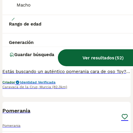
Macho
25
Rango de edad
Pomerania Toy
Generación
Pomerania
9 semanas
2
599 €
Guardar búsqueda
Ver resultados
(
52
)
Edad
Precio
Sexo
Estás buscando un auténtico pomerania cara de oso Toy? Tenemos lo que buscas por tiempo limitado ya que con la calidad que tienen van a encontrar muy pronto un hogar que sepa valorarlos. Disponemos de dos machos pomerania toys cara de osito con un pelaje espectacular. Su papá es red merle el cual no llega al kilo y medio de peso y la mamá red sable también muy pequeña. Los pequeños se entregan revisados por un veterinario y con dos vacunas, desparasitaciones y contrato de garantías víricas y congénitas. Si estás buscando algo exclusivo y muy cariñoso no dudes en ponerte en contacto con nosotros. Un saludo
Criador
Identidad Verificada
Caravaca de la Cruz
,
Murcia
(82.3km)
5
BOOST
Pomerania
Pomerania