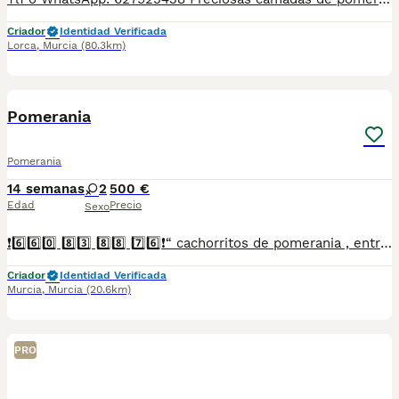
Criador
Identidad Verificada
Lorca
,
Murcia
(80.3km)
7
Pomerania
Pomerania
14 semanas
2
500 €
Edad
Precio
Sexo
❗6️⃣6️⃣0️⃣ 8️⃣3️⃣ 8️⃣8️⃣ 7️⃣6️⃣❗“ cachorritos de pomerania , entregamos vacunados desparasitados con cartilla veterinaria, microchip y contrato de garantia de compra..”
Criador
Identidad Verificada
Murcia
,
Murcia
(20.6km)
PRO