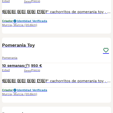
Edad
Precio
Sexo
❗6️⃣6️⃣0️⃣ 8️⃣3️⃣ 8️⃣8️⃣ 7️⃣6️⃣❗“ cachorritos de pomerania toy , entregamos vacunados desparasitados con cartilla veterinaria, microchip,pasaporte y contrato de garantia de compra..”
Criador
Identidad Verificada
Murcia
,
Murcia
(20.6km)
5
Pomerania Toy
Pomerania
10 semanas
1
950 €
Edad
Precio
Sexo
❗6️⃣6️⃣0️⃣ 8️⃣3️⃣ 8️⃣8️⃣ 7️⃣6️⃣❗“ cachorritos de pomerania toy , entregamos vacunados desparasitados con cartilla veterinaria, microchip,pasaporte y contrato de garantia de compra..”
Criador
Identidad Verificada
Murcia
,
Murcia
(20.6km)
1