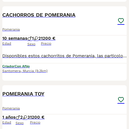
26
CACHORROS DE POMERANIA
Pomerania
10 semanas
1
2
1200 €
Edad
Precio
Sexo
Disponibles estos cachorritos de Pomerania, las particolor son hembras y el de color sable es un macho son unas bolitas adorables si quieres más información sobre ellos contacta con nosotros
Criador
Con Afijo
Santomera
,
Murcia
(9.3km)
1
POMERANIA TOY
Pomerania
1 años
2
3
1200 €
Edad
Precio
Sexo