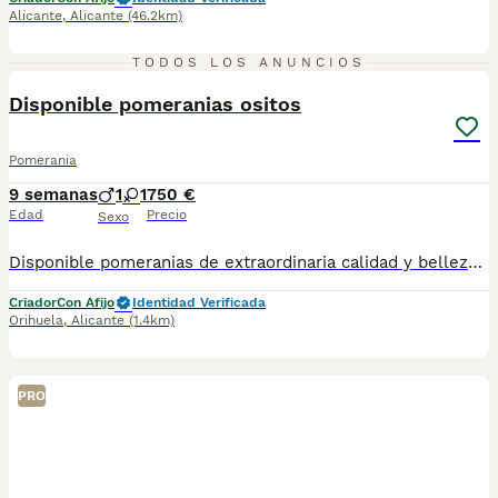
Alicante
,
Alicante
(46.2km)
3
TODOS LOS ANUNCIOS
Disponible pomeranias ositos
Pomerania
9 semanas
1
1
750 €
Edad
Precio
Sexo
Disponible pomeranias de extraordinaria calidad y belleza. Destacan por su tamaño compacto, su abundante y sedoso manto su carita dulce con expresión de bebé y su excelente estructura.
Criador
Con Afijo
Identidad Verificada
Orihuela
,
Alicante
(1.4km)
PRO