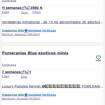
Pomerania
11 semanas
1
3
980 €
Edad
Precio
Sexo
Verdaderas miniaturas , de 1,5 kg aproximados de adultos . Esos perritos son un encanto y con un carácter maravilloso.
Criador
Con Afijo
Identidad Verificada
Montroy
,
Valencia
(140.2km)
2
Pomeranias Blue exoticos minis
Pomerania
7 semanas
1
1
Edad
Sexo
Luxury Puppies Kennel ☎️6️⃣0️⃣4️⃣3️⃣7️⃣0️⃣3️⃣3️⃣9️⃣ POMERANIA PURA RAZA OJOS AZULES EXOTICOS EXCLUSIVOS Somos centro canino y asesores caninos .PROFESIONALES 🤝. Todos nuestros cachorros se entregan con contrato y garantías . Luxury Puppies Kennel: Todos nuestros cachorros se entregan con contrato y previa reserva , siempre con garantías víricas y congenitas . Se entregan revisado veterinario * Contrato ,garantías víricas y congénitas 📝 * Cartilla sanitaria 🪪 * Vacunas al día .💉 * Revisión veterinaria 📋 *Informe previo a la entrega por el veterinario y exploración completa de tu cachorro ⛑️ que incluye : ✓collar cachorro 🐕 ✓ correa cachorro .🐕 ✓ juguete cachorro 🐕 correa y collar y jueguete ✓ pasaporte a nombre del nuevo propietario.📘 ✓ chip identificativo. 🏷️ ✓ Bolsa de pienso Tenemos también otras razas .Lulú pomerania ,bichón maltés coreano ,yorshire terrier ,chihuahua,caniches toy y enanos maltipoo apricot . Te buscamos tú cachorro por encargo .Haz tú reserva Pide tu cita📩 en el 604370339 Y dejanos tu contacto ☎️precios desde...Luxury Puppies Kennel ☎️6️⃣0️⃣4️⃣3️⃣7️⃣0️⃣3️⃣3️⃣9️⃣ Somos centro canino y asesores caninos .PROFESIONALES 🤝. Todos nuestros cachorros se entregan con contrato y garantías . Luxury Puppies Kennel: Todos nuestros cachorros se entregan con contrato y previa reserva , siempre con garantías víricas y congenitas . Se entregan revisado veterinario * Contrato ,garantías víricas y congénitas 📝 * Cartilla sanitaria 🪪 * Vacunas al día .💉 * Revisión veterinaria 📋 *Informe previo a la entrega por el veterinario y exploración completa de tu cachorro ⛑️ que incluye : ✓collar cachorro 🐕 ✓ correa cachorro .🐕 ✓ juguete cachorro 🐕 correa y collar y jueguete ✓ pasaporte a nombre del nuevo propietario.📘 ✓ chip identificativo. 🏷️ ✓ Bolsa de pienso Tenemos también otras razas .Lulú pomerania ,bichón maltés coreano ,yorshire terrier ,chihuahua,caniches toy y enanos maltipoo apricot . Te buscamos tú cachorro por encargo .Haz tú reserva Pide tu cita📩 en el 604370339 Y dejanos tu contacto ☎️precios desde...
Criador
Con Afijo
Identidad Verificada
Benidorm
,
Alicante
(87.3km)