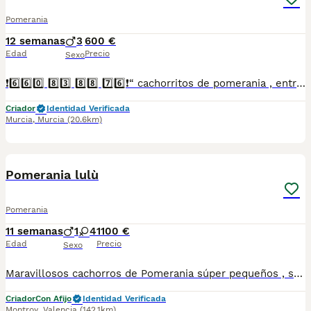
Pomerania
12 semanas
3
600 €
Edad
Precio
Sexo
❗6️⃣6️⃣0️⃣ 8️⃣3️⃣ 8️⃣8️⃣ 7️⃣6️⃣❗“ cachorritos de pomerania , entregamos vacunados desparasitados con cartilla veterinaria, microchip y contrato de garantia de compra..”
Criador
Identidad Verificada
Murcia
,
Murcia
(20.6km)
3
Pomerania lulù
Pomerania
11 semanas
1
4
1100 €
Edad
Precio
Sexo
Maravillosos cachorros de Pomerania súper pequeños , se quedarán en una verdadera miniatura . Los padres viven con nosotros y son perros muy felices.
Criador
Con Afijo
Identidad Verificada
Montroy
,
Valencia
(142.1km)