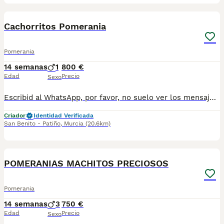
6
Cachorritos Pomerania
Pomerania
14 semanas
1
800 €
Edad
Precio
Sexo
Escribid al WhatsApp, por favor, no suelo ver los mensajes de la plataforma, dadle a mostrar telefono, por favor. Atiendo WhatsApp al 697696207. Preciosos cachorritos pomerania macho y hembras, los machos son los tres primeros, el mas clarito y el negro y fuego y el tricolor. Criados en libertad, muy simpaticos y cariñosos. Se entregan desparasitados, vacunados, con chip, cartilla sanitaria y contrato de garantía.
Criador
Identidad Verificada
San Benito - Patiño
,
Murcia
(20.6km)
4
1
POMERANIAS MACHITOS PRECIOSOS
Pomerania
14 semanas
3
750 €
Edad
Precio
Sexo