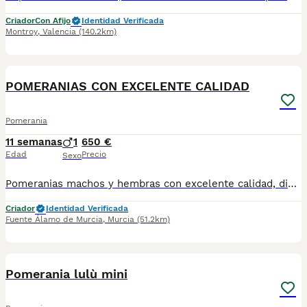
Criador
Con Afijo
Identidad Verificada
Montroy
,
Valencia
(140.2km)
4
POMERANIAS CON EXCELENTE CALIDAD
Pomerania
11 semanas
1
650 €
Edad
Precio
Sexo
Pomeranias machos y hembras con excelente calidad, distintos colores. Se entregan vacunados y desparasitados con su cartilla sanitaria.
Criador
Identidad Verificada
Fuente Álamo de Murcia
,
Murcia
(51.2km)
7
Pomerania lulù mini