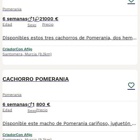
Pomerania
6 semanas
1
2
1000 €
Edad
Precio
Sexo
Disponibles estos tres cachorros de Pomerania, dos hembras y un macho. Para más información no dudes en contactar con nosotros.
Criador
Con Afijo
Santomera
,
Murcia
(9.3km)
6
CACHORRO POMERANIA
Pomerania
6 semanas
1
800 €
Edad
Precio
Sexo
Disponible este macho de Pomerania cariñoso, juguetón e ideal como compañero. Para más información no dudes en contactar con nosotros.
Criador
Con Afijo
Santomera
,
Murcia
(9.3km)