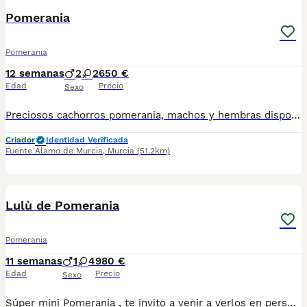
Pomerania
Pomerania
12 semanas
2
2
650 €
Edad
Precio
Sexo
Preciosos cachorros pomerania, machos y hembras disponibles, se entregan vacunados, desparasitados y con su cartilla sanitaria
Criador
Identidad Verificada
Fuente Álamo de Murcia
,
Murcia
(51.2km)
7
Lulù de Pomerania
Pomerania
11 semanas
1
4
980 €
Edad
Precio
Sexo
Súper mini Pomerania , te invito a venir a verlos en persona ya que en foto no se puede valorar bien el tamaño , esos cachorritos son súper miniatura , el padre pesa solo 1.4 kg . Una verdadera monería de cachorros y con muy buen carácter.