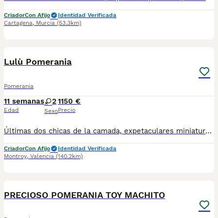
Criador
Con Afijo
Identidad Verificada
Cartagena
,
Murcia
(53.3km)
5
Lulù Pomerania
Pomerania
11 semanas
2
1150 €
Edad
Precio
Sexo
Últimas dos chicas de la camada, expetaculares miniaturas . Esas perritas vienen de padres mini . Son una verdadera hermosura. Si no te lo crees ven a verlas en personas y verás su verdadero mini tamaño !
Criador
Con Afijo
Identidad Verificada
Montroy
,
Valencia
(140.2km)
3
PRECIOSO POMERANIA TOY MACHITO