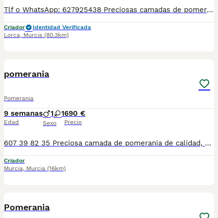
Tlf o WhatsApp: 627925438 Preciosas camadas de pomerania, se entregan con minimo de dos meses y medio de edad y sus vacunas correspondientes, desparasitados interna y externamente, pasaporte y microchip, contrato de compra y garantia de salud. preferiblemente recogida en mano pero también podemos entregar en toda España mediante transporte de alta calidad preparado para animales y con chofer particular con posibilidad de pago contra reembolso Llámanos o háblanos por whats app.
Criador
Identidad Verificada
Lorca
,
Murcia
(80.3km)
1
pomerania
Pomerania
9 semanas
1
1
690 €
Edad
Precio
Sexo
607 39 82 35 Preciosa camada de pomerania de calidad, diferentes colores con diferentes precios, se entregan con minimo de dos meses y medio de edad y sus vacunas correspondientes, desparasitados interna y externamente, pasaporte y microchip, contrato de garantia de salud. preferiblemente recogida en mano pero también podemos entregar en toda España mediante transporte de alta calidad preparado para animales y con chofer particular con posibilidad de pago contra reembolso Llámanos o háblanos por whats app, Teléfono 607398235
Criador
Murcia
,
Murcia
(16km)
6
Pomerania