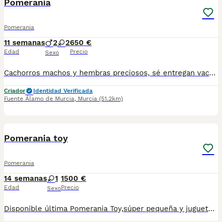
Pomerania
Pomerania
11 semanas
2
2
650 €
Edad
Precio
Sexo
Cachorros machos y hembras preciosos, sé entregan vacunados, desparacitados y con su cartilla sanitaria contactar al nr.de teléfono 622525877-632204571 para mas información
Criador
Identidad Verificada
Fuente Álamo de Murcia
,
Murcia
(51.2km)
2
1
Pomerania toy
Pomerania
14 semanas
1
1500 €
Edad
Precio
Sexo
Disponible última Pomerania Toy,súper pequeña y juguetona,padres pesando sobre los 2,5 kilos,más información al 34687371777