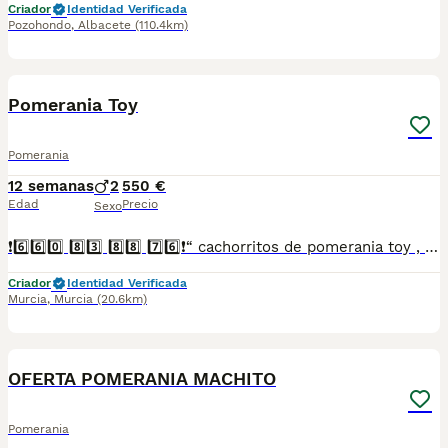
Criador
Identidad Verificada
Pozohondo
,
Albacete
(110.4km)
8
Pomerania Toy
Pomerania
12 semanas
2
550 €
Edad
Precio
Sexo
❗6️⃣6️⃣0️⃣ 8️⃣3️⃣ 8️⃣8️⃣ 7️⃣6️⃣❗“ cachorritos de pomerania toy , entregamos vacunados desparasitados con cartilla veterinaria, microchip y contrato de garantia de compra..”
Criador
Identidad Verificada
Murcia
,
Murcia
(20.6km)
5
OFERTA POMERANIA MACHITO
Pomerania