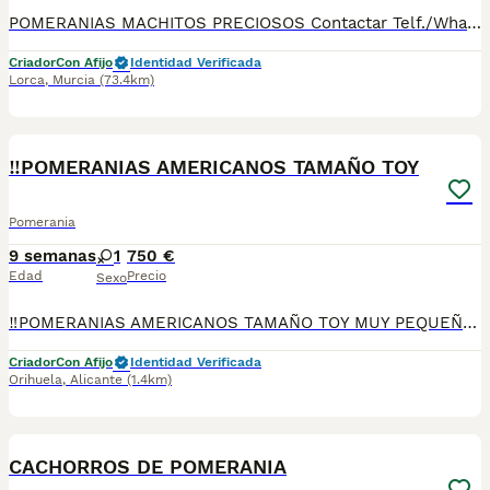
POMERANIAS MACHITOS PRECIOSOS Contactar Telf./WhatsApp: 630 04 72 63 / 614 20 54 71 / 687 10 74 96 Disponibles sin reservar: MACHITOS desde 750€* Se pueden ver previamente sin ningún compromiso. Si le interesa alguno ya se lo pueden llevar. Se entregan con su cartilla sanitaria, desparasitados y con las vacunas correspondientes a su edad. *El precio de los cachorros no incluyen envíos, si el cliente solicita ese servicio, el coste del mismo lo pagará directamente el cliente a la agencia del transporte.
Criador
Con Afijo
Identidad Verificada
Lorca
,
Murcia
(73.4km)
1
‼️POMERANIAS AMERICANOS TAMAÑO TOY
Pomerania
9 semanas
1
750 €
Edad
Precio
Sexo
‼️POMERANIAS AMERICANOS TAMAÑO TOY MUY PEQUEÑO Y MUY BUENA CALIDAD DE PELO MUY CHATITOS🐶🐶 CON VACUNA, CARTILLA, DESPARACITADOS Y REVISADOS POR UN VETERINARIO ESTAMOS EN MURCIA TAMBIÉN SE HACE ENVIO‼️‼️
Criador
Con Afijo
Identidad Verificada
Orihuela
,
Alicante
(1.4km)
11
CACHORROS DE POMERANIA