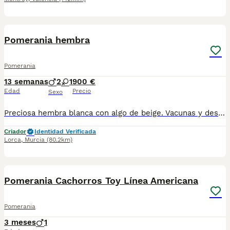
6
Pomerania hembra
Pomerania
13 semanas
2
1
900 €
Edad
Precio
Sexo
Preciosa hembra blanca con algo de beige. Vacunas y desparasitaciones correspondientes a su edad..
Criador
Identidad Verificada
Lorca
,
Murcia
(80.2km)
1
Pomerania Cachorros Toy Línea Americana
Pomerania
3 meses
1