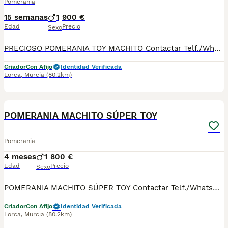
Pomerania
15 semanas
1
900 €
Edad
Precio
Sexo
PRECIOSO POMERANIA TOY MACHITO Contactar Telf./WhatsApp: 630 04 72 63 / 614 20 54 71 / 687 10 74 96 Disponibles sin reservar: Precio desde 900 €* Se pueden ver previamente sin ningún compromiso. Si le interesa ya se lo pueden llevar Se entregan con su cartilla sanitaria, desparasitado y con las vacunas correspondientes a su edad. *El precio de los cachorros no incluyen envíos, si el cliente solicita ese servicio, el coste del mismo lo pagará directamente el cliente a la agencia del transporte.
Criador
Con Afijo
Identidad Verificada
Lorca
,
Murcia
(80.2km)
3
POMERANIA MACHITO SÚPER TOY
Pomerania
4 meses
1
800 €
Edad
Precio
Sexo
POMERANIA MACHITO SÚPER TOY Contactar Telf./WhatsApp: 630 04 72 63 / 614 20 54 71 / 687 10 74 96 Disponibles sin reservar: MACHITOS desde 800€* Se puede ver previamente sin ningún compromiso. Si le interesa ya se lo podría llevar Se entregan con su cartilla sanitaria, desparasitados y con las vacunas correspondientes a su edad. *El precio de los cachorros no incluyen envíos, si el cliente solicita ese servicio, el coste del mismo lo pagará directamente el cliente a la agencia del transporte.
Criador
Con Afijo
Identidad Verificada
Lorca
,
Murcia
(80.2km)