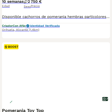
10 semanas
2
750 €
Edad
Precio
Sexo
Disponible cachorros de pomerania hembras particolores, vacunados y desparasitados listos para entregar. Más información wasap al 650546192
Criador
Con Afijo
Identidad Verificada
Orihuela
,
Alicante
(1.4km)
BOOST
7
Pomerania Toy Top