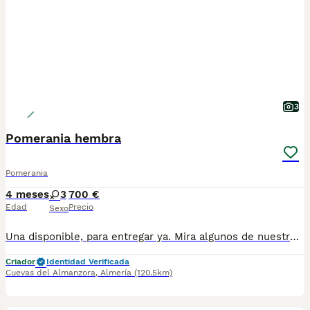
3
Pomerania hembra
Pomerania
4 meses
3
700 €
Edad
Precio
Sexo
Una disponible, para entregar ya. Mira algunos de nuestros cachorros entregados y lo que opinan sus dueños en nuestro Instagram @cachorrosalmeria Contáctanos en el 626879910 Somos criadores NO revendedores. Estupenda camada de pomerania, compuesta por 3 hembras. Precios no negociables. Se entregan con dos vacunas, dos desparasitaciones y cartilla de cachorro. Si se quiere, microchip y pasaporte a la entrega, se pagará aparte. (50€)
Criador
Identidad Verificada
Cuevas del Almanzora
,
Almería
(120.5km)
3