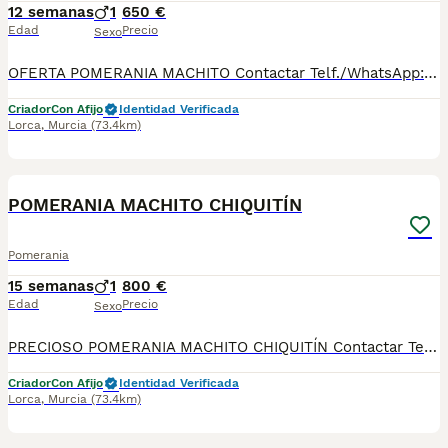
12 semanas
1
650 €
Edad
Precio
Sexo
OFERTA POMERANIA MACHITO Contactar Telf./WhatsApp: 630 04 72 63 / 614 20 54 71 / 687 10 74 96 Disponibles sin reservar: Precio desde 650 €* Se pueden ver previamente sin ningún compromiso. Si le interesa ya se lo pueden llevar Se entregan con su cartilla sanitaria, desparasitado y con las vacunas correspondientes a su edad. *El precio de los cachorros no incluyen envíos, si el cliente solicita ese servicio, el coste del mismo lo pagará directamente el cliente a la agencia del transporte.
Criador
Con Afijo
Identidad Verificada
Lorca
,
Murcia
(73.4km)
3
POMERANIA MACHITO CHIQUITÍN
Pomerania
15 semanas
1
800 €
Edad
Precio
Sexo
PRECIOSO POMERANIA MACHITO CHIQUITÍN Contactar Telf./WhatsApp: 630 04 72 63 / 614 20 54 71 / 687 10 74 96 Disponibles sin reservar: Precio desde 800 €* Se pueden ver previamente sin ningún compromiso. Si le interesa ya se lo pueden llevar Se entregan con su cartilla sanitaria, desparasitado y con las vacunas correspondientes a su edad *El precio de los cachorros no incluyen envíos, si el cliente solicita ese servicio, el coste del mismo lo pagará directamente el cliente a la agencia del transporte.
Criador
Con Afijo
Identidad Verificada
Lorca
,
Murcia
(73.4km)
1