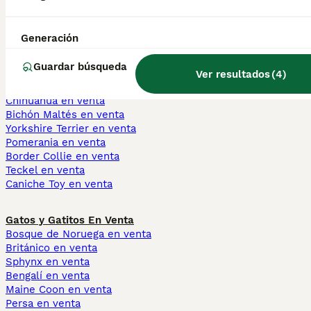
Disponible preciosa cachorra de ratonero valenciano color merle , con cartilla , desparasitada y vacunas hasta la fecha .muy cariñosos , e inteligentes
Generación
Criador
Con Afijo
Identidad Verificada
Villanueva del Río Segura
,
Murcia
(57.4km)
Guardar búsqueda
Ver resultados
(
4
)
Perros Cachorros En Venta
Chihuahua en venta
Bichón Maltés en venta
Yorkshire Terrier en venta
Pomerania en venta
Border Collie en venta
Teckel en venta
Caniche Toy en venta
Gatos y Gatitos En Venta
Bosque de Noruega en venta
Británico en venta
Sphynx en venta
Bengalí en venta
Maine Coon en venta
Persa en venta