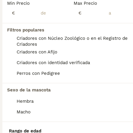
Min Precio
Max Precio
9
€
€
Cachorra ratonera valenciana arlequín
Filtros populares
Gos Rater Valencià
Criadores con Núcleo Zoológico o en el Registro de
10 semanas
1
300 €
Criadores
Edad
Precio
Sexo
Criadores con Afijo
Preciosa cachorra de ratero valenciano , color arlequín , perra inteligente, cariñosa y cazadora . Ideal para compañía o caza , pelo súper corto . Con cartilla , desparasitada y dos vacunas .
Criadores con identidad verificada
Criador
Con Afijo
Identidad Verificada
Perros con Pedigree
Villanueva del Río Segura
,
Murcia
(57.4km)
8
Sexo de la mascota
Cachorra ratonera merle
Hembra
Macho
Gos Rater Valencià
4 meses
1
300 €
Edad
Precio
Sexo
Rango de edad