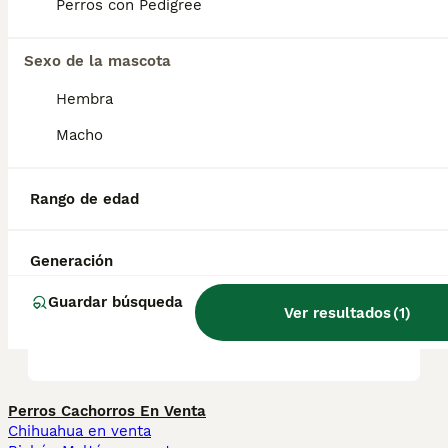
Perros con Pedigree
tradicionalmente, perros de granja. Su
carácter es fuerte y son muy inteligentes.
Sexo de la mascota
Hembra
¿Cuánto cuesta un pinscher
alemán?
Macho
Rango de edad
¿Los pinschers alemanes son
buenos perros?
Generación
Guardar búsqueda
¿Qué tamaño tiene un
Ver resultados
(
1
)
Pinscher Alemán?
Perros Cachorros En Venta
Chihuahua en venta