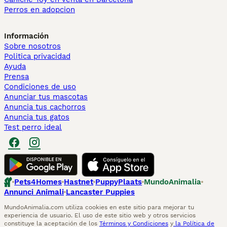
Perros en adopcion
Información
Sobre nosotros
Politica privacidad
Ayuda
Prensa
Condiciones de uso
Anunciar tus mascotas
Anuncia tus cachorros
Anuncia tus gatos
Test perro ideal
Pets4Homes
Hastnet
PuppyPlaats
MundoAnimalia
Annunci Animali
Lancaster Puppies
MundoAnimalia.com utiliza cookies en este sitio para mejorar tu
experiencia de usuario. El uso de este sitio web y otros servicios
constituye la aceptación de los
Términos y Condiciones
y
la Política de