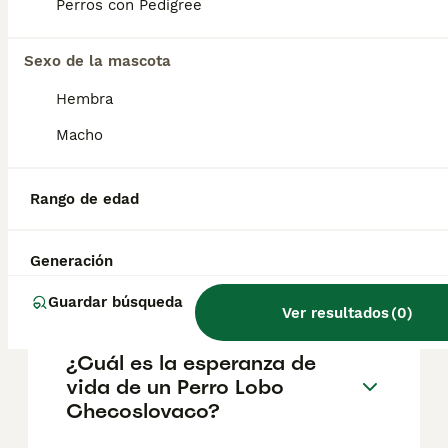
aproximadamente 700€, aunque los precios
Perros con Pedigree
pueden variar según factores como el
pedigrí, la reputación del criador y la
Sexo de la mascota
ubicación.
Hembra
¿Cómo es el carácter de
Macho
Perro Lobo Checoslovaco?
Rango de edad
¿Cuáles son las ventajas y
desventajas de la raza Perro
Generación
Lobo Checoslovaco?
Guardar búsqueda
Ver resultados
(
0
)
¿Cuál es la esperanza de
vida de un Perro Lobo
Checoslovaco?