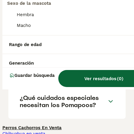
Sexo de la mascota
Caniche. Son perros leales, amigables e
inteligentes, ideales para familias y
Hembra
personas que buscan un compañero
afectuoso y adaptable.
Macho
¿Cuánto cuesta un perro
Rango de edad
Pomapoo?
Generación
¿Cómo son los pomapoos?
Guardar búsqueda
Ver resultados
(
0
)
¿Qué cuidados especiales
necesitan los Pomapoos?
Perros Cachorros En Venta
Chihuahua en venta