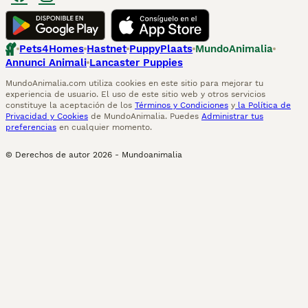
Pets4Homes
Hastnet
PuppyPlaats
MundoAnimalia
Annunci Animali
Lancaster Puppies
MundoAnimalia.com utiliza cookies en este sitio para mejorar tu
experiencia de usuario. El uso de este sitio web y otros servicios
constituye la aceptación de los
Términos y Condiciones
y
la Política de
Privacidad y Cookies
de MundoAnimalia. Puedes
Administrar tus
preferencias
en cualquier momento.
© Derechos de autor
2026
-
Mundoanimalia