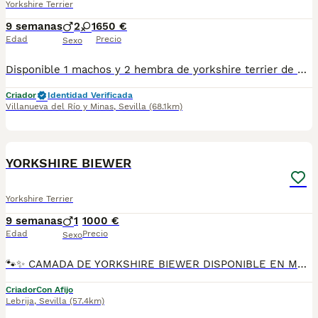
Yorkshire Terrier
9 semanas
2
1
650 €
Edad
Precio
Sexo
Disponible 1 machos y 2 hembra de yorkshire terrier de excelente linea, muy buena calidad, están listos para la entrega, hay disponibilidad de envío, se entregan con su vacuna y cartilla, más información al privado!!
Criador
Identidad Verificada
Villanueva del Río y Minas
,
Sevilla
(68.1km)
19
YORKSHIRE BIEWER
Yorkshire Terrier
9 semanas
1
1000 €
Edad
Precio
Sexo
🐾✨ CAMADA DE YORKSHIRE BIEWER DISPONIBLE EN MASCOTAS DEL SUR ✨🐾 En Mascotas del Sur tenemos disponible una preciosa camada de Yorkshire Biewer, cachorritos criados con cariño, atención diaria y en ambiente familiar desde sus primeros días. Contamos con Núcleo Zoológico autorizado, licencia de apertura y código de explotación, trabajando con compromiso, transparencia y cuidado en cada entrega. 📍 Ubicados en Sevilla 📞 611723226 📸 Instagram: @mimascotasdelsur057 Para ver más fotos y vídeos reales de nuestros cachorros. Nuestros Yorkshire Biewer se entregan: ✅ Revisados por veterinario ✅ Con chip ✅ Pasaporte y cartilla sanitaria ✅ Vacunados y desparasitados ✅ Contrato con garantías víricas y congénitas 🚚 Realizamos envíos a toda España. (El precio del envío no está incluido en el precio del cachorro). También ofrecemos: 🏡 Recogida directa en nuestras instalaciones 📱 Videollamada para conocer al cachorro antes de la reserva 🔒 Posibilidad de reserva y pago contrareembolso 💶 El precio indicado en el anuncio es real. 🐶 Cachorros criados con mucho cariño, con una correcta socialización para que lleguen a sus nuevas familias felices y adaptados. Solo atendemos a personas realmente interesadas en ofrecer un buen hogar y todos los cuidados que necesitan. #YorkshireBiewer #BiewerYorkshire #YorkshireBiewerEspaña #CachorrosBiewer #YorkshireEspaña #MascotasDelSur #CachorrosSevilla #PerrosDeCompañia #CachorrosConAmor #CriaderoAutorizado #NucleoZoologico #PerrosFelices #AmorAnimal #CachorrosEspaña
Criador
Con Afijo
Lebrija
,
Sevilla
(57.4km)