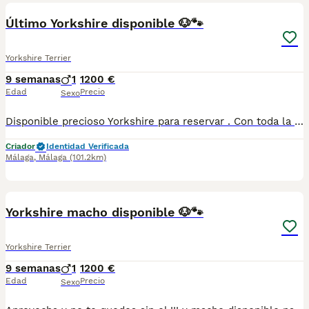
Último Yorkshire disponible 🐶🐾
Yorkshire Terrier
9 semanas
1
1200 €
Edad
Precio
Sexo
Disponible precioso Yorkshire para reservar . Con toda la documentación al día, vacunado,desparasitado y con la cartilla adecuada a su edad. Estamos en Sevilla, también disponemos de transporte. Criados en ambiente familiar súper cariñosos y sociables. Pregunten sin compromiso
Criador
Identidad Verificada
Málaga
,
Málaga
(101.2km)
2
Yorkshire macho disponible 🐶🐾
Yorkshire Terrier
9 semanas
1
1200 €
Edad
Precio
Sexo