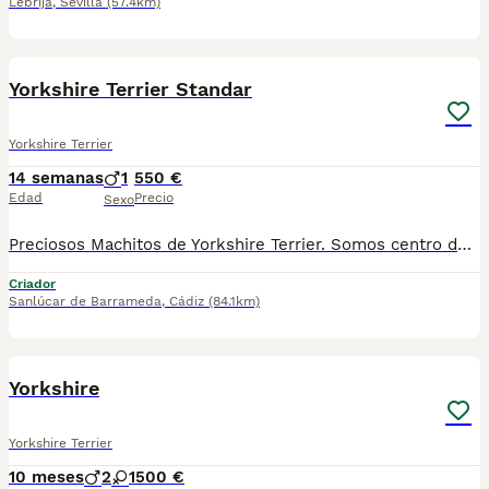
Lebrija
,
Sevilla
(57.4km)
4
Yorkshire Terrier Standar
Yorkshire Terrier
14 semanas
1
550 €
Edad
Precio
Sexo
Preciosos Machitos de Yorkshire Terrier. Somos centro de mascotas con años de experiencia. Diariamente cuidamos y mimamos a nuestros cachorritos. Entregamos con Revisión Veterinaria, Factura de compra, garantía vírica, formulario de reconocimiento de raza pura, junto con su cartilla de vacunación y desparasitacion al día de la entrega. Hacemos envíos a toda la península y Baleares mediante servicio propio de transporte. Posibilidad de pago contrareembolso. Para más información no dude en contactar con nosotros. TLF: 649297709. Solo atiendo wasap o tlf. Gracias
Criador
Sanlúcar de Barrameda
,
Cádiz
(84.1km)
2
1
Yorkshire
Yorkshire Terrier
10 meses
2
1
500 €