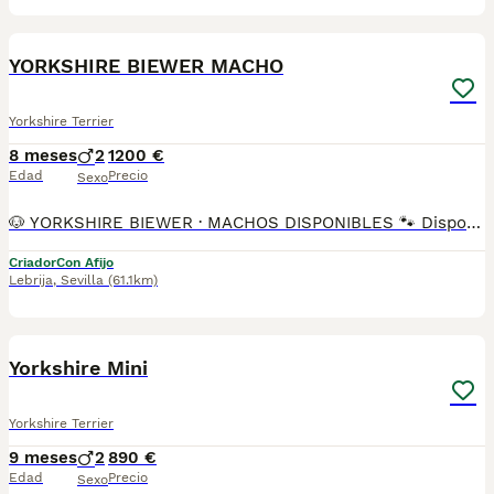
20
YORKSHIRE BIEWER MACHO
Yorkshire Terrier
8 meses
2
1200 €
Edad
Precio
Sexo
🐶 YORKSHIRE BIEWER · MACHOS DISPONIBLES 🐾 Disponibles preciosos machos Yorkshire Biewer 🐾 El Yorkshire Biewer es una raza pequeña y muy apreciada por su carácter alegre, cariñoso y sociable. Son perros muy apegados a su familia, inteligentes y fáciles de educar. Ideales como perros de compañía, se adaptan perfectamente a la vida en piso y destacan por su belleza y dulzura. Somos Mascotas del Sur, criadores responsables ubicados en Sevilla. 📸 Instagram: @mimascotasdelsur057 Para ver más fotos y vídeos reales de nuestros cachorros. 🚚 Realizamos envíos a toda España y Gibraltar • El precio del envío no está incluido en el precio del cachorro • Posibilidad de envío o recogida directa en nuestras instalaciones 📹 Disponemos de videollamada para conocer a los cachorros antes de la reserva. 💳 Posibilidad de reserva y pago contrareembolso 💰 El precio indicado en el anuncio es real. Nuestros cachorros se entregan criados en ambiente familiar, con cariño y socialización desde pequeños, revisados por veterinario y con: • Chip • Pasaporte y cartilla sanitaria • Vacunados y desparasitados • Contrato con garantías víricas y congénitas 📞 Teléfono: 611 72 32 26 🐶 Criados con dedicación y atención diaria. ⚠️ Solo atendemos a personas realmente interesadas en ofrecer un buen hogar. #yorkshirebiewer #biewer #biewerterrier #yorkshire #machos #cachorros #mascotasdelsur #criadoresresponsables #perrospequeños #perrosdefamilia #sevilla #andalucia #enviosatodaespaña #gibraltar #perroscongarantia #cachorrosenventa #amorcanino #perrosdecompañia
Criador
Con Afijo
Lebrija
,
Sevilla
(61.1km)
2
Yorkshire Mini
Yorkshire Terrier
9 meses
2
890 €
Edad
Precio
Sexo