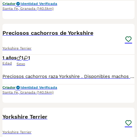
Criador
Identidad Verificada
Santa Fe
,
Granada
(140.5km)
4
2
Preciosos cachorros de Yorkshire
Yorkshire Terrier
1 años
1
1
Edad
Sexo
Preciosos cachorros raza Yorkshire . Disponibles machos y hembras. Se entregan con unos dos meses y medio de edad y sus vacunas correspondientes, desparasitados, certificado de salud, garantías por escrito tanto por enfermedad vírica como congénito genética. Todos los cachorros son descendientes de las mejores líneas nacionales, criados por profesionales expertos. Se entregan en toda España con transporte propio de alta calidad preparado para animales, van en vehículo climatizado con chófer particular a cargo del comprador. Teléfono / Whats app: 641 92 23 90 Precio a partir de 1000€
Criador
Identidad Verificada
Santa Fe
,
Granada
(140.5km)
3
Yorkshire Terrier
Yorkshire Terrier