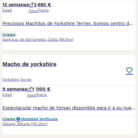
12 semanas
2
680 €
Edad
Precio
Sexo
Preciosos Machitos de Yorkshire Terrier. Somos centro de mascotas con años de experiencia. Diariamente cuidamos, supervisamos y mimamos a nuestros cachorritos. Los entregamos con Revisión Veterinaria, Factura de compra, garantía vírica, formulario de reconocimiento de raza pura, junto con su cartilla de vacunación y desparasitacion al día de la entrega. Hacemos envíos a toda la península y Baleares mediante servicio propio de transporte. Posibilidad de pago contrareembolso. Para más información no dude en contactar con nosotros. TLF: 649297709. Solo atiendo wasap o tlf. Gracias
Criador
Sanlúcar de Barrameda
,
Cádiz
(84.1km)
3
Macho de yorkshire
Yorkshire Terrier
9 semanas
1
1100 €
Edad
Precio
Sexo
Espectacular macho de Yorsay disponible para ir a su nuevo hogar se entrega con su vacuna y desparacitado y su cartilla correspondiente a su edad
Criador
Identidad Verificada
Málaga
,
Málaga
(101.2km)
2