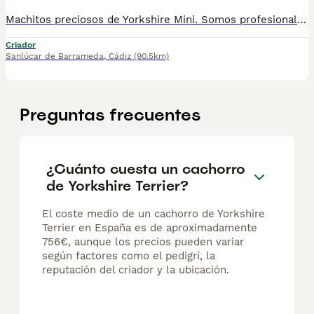
Machitos preciosos de Yorkshire Mini. Somos profesionales con años de experiencia. Entregamos a nuestros cachorritos con revisión Veterinaria, Factura de compra garantía vírica formulario de reconocimiento de raza pura junto con su cartilla de vacunación y desparasitacion al día de la entrega. Hacemos envíos a toda la península y Baleares. Disponemos de servicio propio de transporte. Posibilidad de pago contrareembolso. Para más información no dude en contactar con nosotros. TLF: 649297709. Solo atiendo wasap o tlf. Gracias
Criador
Sanlúcar de Barrameda
,
Cádiz
(90.5km)
Preguntas frecuentes
¿Cuánto cuesta un cachorro
de Yorkshire Terrier?
El coste medio de un cachorro de Yorkshire
Terrier en España es de aproximadamente
756€, aunque los precios pueden variar
según factores como el pedigrí, la
reputación del criador y la ubicación.