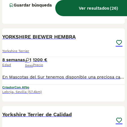
Guardar búsqueda
Ver resultados
(
26
)
Criador
Con Afijo
Lebrija
,
Sevilla
(57.4km)
20
1
YORKSHIRE BIEWER HEMBRA
Yorkshire Terrier
8 semanas
1
1200 €
Edad
Precio
Sexo
En Mascotas del Sur tenemos disponible una preciosa camada de Yorkshire Biewer, cachorritos criados con cariño, atención diaria y en ambiente familiar desde sus primeros días. Contamos con Núcleo Zoológico autorizado, licencia de apertura y código de explotación, trabajando con compromiso, transparencia y cuidado en cada entrega. 📍 Ubicados en Sevilla 📞 611723226 📸 Instagram: @mimascotasdelsur057 Para ver más fotos y vídeos reales de nuestros cachorros. Nuestros Yorkshire Biewer se entregan: ✅ Revisados por veterinario ✅ Con chip ✅ Pasaporte y cartilla sanitaria ✅ Vacunados y desparasitados ✅ Contrato con garantías víricas y congénitas 🚚 Realizamos envíos a toda España. (El precio del envío no está incluido en el precio del cachorro). También ofrecemos: 🏡 Recogida directa en nuestras instalaciones 📱 Videollamada para conocer al cachorro antes de la reserva 🔒 Posibilidad de reserva y pago contrareembolso 💶 El precio indicado en el anuncio es real. 🐶 Cachorros criados con mucho cariño, con una correcta socialización para que lleguen a sus nuevas familias felices y adaptados. Solo atendemos a personas realmente interesadas en ofrecer un buen hogar y todos los cuidados que necesitan. #YorkshireBiewer #BiewerYorkshire #YorkshireBiewerEspaña #CachorrosBiewer #YorkshireEspaña #MascotasDelSur #CachorrosSevilla #PerrosDeCompañia #CachorrosConAmor #CriaderoAutorizado #NucleoZoologico #PerrosFelices #AmorAnimal #CachorrosEspaña
Criador
Con Afijo
Lebrija
,
Sevilla
(57.4km)
4
3
Yorkshire Terrier de Calidad