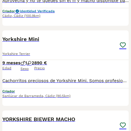
Aprovecha y no te quedes sin el !!! y macho disponible para reservar. Con toda la documentación al día. Vacunados,desparasitados y con la cartilla adecuada a su edad. Estamos en Sevilla,también disponemos de transporte. Criados en ambiente familiar con muchos mimos como con todos nuestros peques. Súper sociables y cariñosos. Pregunte sin compromiso☺️
Criador
Identidad Verificada
Cádiz
,
Cádiz
(100.9km)
3
Yorkshire Mini
Yorkshire Terrier
9 meses
1
2
890 €
Edad
Precio
Sexo
Cachorritos preciosos de Yorkshire Mini. Somos profesionales con años de experiencia. Entregamos a nuestros cachorritos con revisión Veterinaria, Factura de compra garantía vírica, formulario de reconocimiento de raza pura, junto con su cartilla de vacunación y desparasitacion al día de la entrega. Hacemos envíos a toda la península y Baleares. Disponemos de servicio propio de transporte. Posibilidad de pago contrareembolso. Para más información no dude en contactar con nosotros. TLF: 649297709. Solo atiendo wasap o tlf. Gracias
Criador
Sanlúcar de Barrameda
,
Cádiz
(90.5km)
17
YORKSHIRE BIEWER MACHO