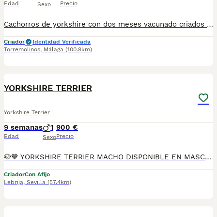
Edad
Precio
Sexo
Cachorros de yorkshire con dos meses vacunado criados en ambiente familiar machos 500 a 600 hembras 600 a 800 estamos en Málaga hacemos envíos contrarreembolso 603574813
Criador
Identidad Verificada
Torremolinos
,
Málaga
(100.9km)
16
1
YORKSHIRE TERRIER
Yorkshire Terrier
9 semanas
1
900 €
Edad
Precio
Sexo
🐶💙 YORKSHIRE TERRIER MACHO DISPONIBLE EN MASCOTAS DEL SUR 💙🐶 En Mascotas del Sur tenemos disponible un precioso Yorkshire Terrier macho, criado con mucho cariño, atención personalizada y en un ambiente familiar, donde recibe todos los cuidados necesarios para crecer sano, feliz y bien socializado. Somos un criadero con Núcleo Zoológico autorizado, licencia de apertura y código de explotación, comprometidos con la cría responsable y el bienestar de cada uno de nuestros cachorros. 📍 Ubicados en Sevilla 📞 611 723 226 📸 Instagram: @mimascotasdelsur057 Descubre más fotos y vídeos reales de nuestros cachorros. Nuestro cachorro se entrega: ✅ Revisado por veterinario. ✅ Con microchip. ✅ Pasaporte y cartilla sanitaria. ✅ Vacunado y desparasitado. ✅ Contrato con garantías víricas y congénitas. 🚚 Realizamos envíos a toda España. (El coste del transporte no está incluido en el precio del cachorro). También ofrecemos: 🏡 Recogida en nuestras instalaciones. 📱 Videollamada para conocer al cachorro antes de realizar la reserva. 🔒 Posibilidad de reserva y pago contrareembolso. 💶 El precio publicado en el anuncio es el precio real. 🐾 Nuestro Yorkshire Terrier ha sido criado con dedicación, cariño y una excelente socialización para que llegue perfectamente adaptado a su nueva familia. Solo atendemos a personas realmente interesadas en ofrecer un hogar responsable, donde reciba todo el amor y los cuidados que merece durante toda su vida. #YorkshireTerrier #Yorkshire #YorkshireMacho #YorkshireEspaña #Yorkie #CachorroYorkshire #PerrosDeCompañia #MascotasDelSur057 #MascotasDelSur #CachorrosSevilla #CriaderoAutorizado #NucleoZoologico #CachorrosConAmor #PerrosFelices #CachorrosEspaña #AmorAnimal
Criador
Con Afijo
Lebrija
,
Sevilla
(57.4km)
17
1