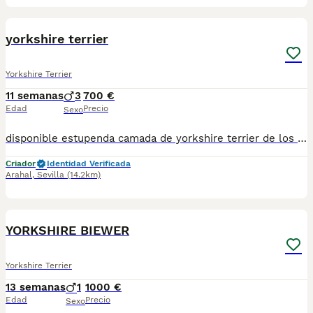
12
yorkshire terrier
Yorkshire Terrier
11 semanas
3
700 €
Edad
Precio
Sexo
disponible estupenda camada de yorkshire terrier de los mas pequeños en esta raza de los mas toys que podeis encontrar estan vacunados desprasitado y con la cartilla del veterinario hacemos envio a toda españa con posibilidad de contrarembolso llamanos y te informamos cachorros criado en ambiente familiar todos nuestros cachorros van con contrato
Criador
Identidad Verificada
Arahal
,
Sevilla
(14.2km)
18
YORKSHIRE BIEWER
Yorkshire Terrier
13 semanas
1
1000 €
Edad
Precio
Sexo