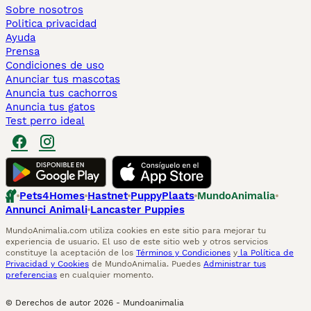
Sobre nosotros
Politica privacidad
Ayuda
Prensa
Condiciones de uso
Anunciar tus mascotas
Anuncia tus cachorros
Anuncia tus gatos
Test perro ideal
Pets4Homes
Hastnet
PuppyPlaats
MundoAnimalia
Annunci Animali
Lancaster Puppies
MundoAnimalia.com utiliza cookies en este sitio para mejorar tu
experiencia de usuario. El uso de este sitio web y otros servicios
constituye la aceptación de los
Términos y Condiciones
y
la Política de
Privacidad y Cookies
de MundoAnimalia. Puedes
Administrar tus
preferencias
en cualquier momento.
© Derechos de autor
2026
-
Mundoanimalia