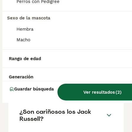
Perros con Pedigree
Preguntas frecuentes
Sexo de la mascota
Hembra
Macho
¿Cuánto cuesta un cachorro
de Jack Russell Terrier?
Rango de edad
El coste medio de un cachorro de Jack
Russell Terrier en España es de
aproximadamente 547€, aunque los precios
Generación
pueden variar según factores como el
pedigrí, la reputación del criador y la
Guardar búsqueda
ubicación.
Ver resultados
(
2
)
¿Son cariñosos los Jack
Russell?