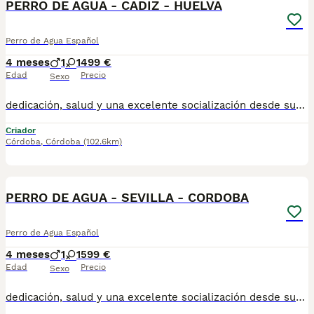
PERRO DE AGUA - CADIZ - HUELVA
Perro de Agua Español
4 meses
1
1
499 €
Edad
Precio
Sexo
dedicación, salud y una excelente socialización desde sus primeras semanas de vida, estaremos encantados de ayudarte. 🚚 Realizamos entregas en toda España, con especial frecuencia en **Andalucía**: Sevilla, Málaga, Cádiz, Córdoba, Granada, Jaén, Huelva y Almería. También entregamos habitualmente en Marbella, Jerez de la Frontera, Estepona, Fuengirola, Benalmádena, Mijas, Dos Hermanas y cualquier punto de España. **Entrega 100% a contrarreembolso.** No tendrás que adelantar el importe del cachorro. Lo recibirás en la puerta de tu casa mediante transporte especializado y podrás comprobar que todo está correcto antes de realizar el pago. Nuestros cachorros se entregan: ✅ Vacunados y desparasitados según su edad. ✅ Con microchip, cartilla veterinaria y documentación al día. ✅ Revisados veterinariamente antes de salir de nuestras instalaciones. ✅ Procedentes de excelentes líneas, seleccionadas por salud, carácter y morfología. ✅ Perfectamente socializados y acostumbrados al contacto diario con personas. ✅ Iniciados en el aprendizaje para hacer sus necesidades sobre empapador, facilitando su adaptación al nuevo hogar. ✅ Con asesoramiento personalizado antes y después de la entrega. Nuestro objetivo no es vender un cachorro más. Queremos que cada familia reciba un compañero sano, equilibrado y criado con el máximo cuidado desde el primer día. 📩 Si deseas fotografías, vídeos o más información, escríbenos por privado. Estaremos encantados de ayudarte a encontrar el compañero perfecto670864332 Ñ Ñ
Criador
Córdoba
,
Córdoba
(102.6km)
3
PERRO DE AGUA - SEVILLA - CORDOBA
Perro de Agua Español
4 meses
1
1
599 €
Edad
Precio
Sexo
dedicación, salud y una excelente socialización desde sus primeras semanas de vida, estaremos encantados de ayudarte. 🚚 Realizamos entregas en toda España, con especial frecuencia en **Andalucía**: Sevilla, Málaga, Cádiz, Córdoba, Granada, Jaén, Huelva y Almería. También entregamos habitualmente en Marbella, Jerez de la Frontera, Estepona, Fuengirola, Benalmádena, Mijas, Dos Hermanas y cualquier punto de España. **Entrega 100% a contrarreembolso.** No tendrás que adelantar el importe del cachorro. Lo recibirás en la puerta de tu casa mediante transporte especializado y podrás comprobar que todo está correcto antes de realizar el pago. Nuestros cachorros se entregan: ✅ Vacunados y desparasitados según su edad. ✅ Con microchip, cartilla veterinaria y documentación al día. ✅ Revisados veterinariamente antes de salir de nuestras instalaciones. ✅ Procedentes de excelentes líneas, seleccionadas por salud, carácter y morfología. ✅ Perfectamente socializados y acostumbrados al contacto diario con personas. ✅ Iniciados en el aprendizaje para hacer sus necesidades sobre empapador, facilitando su adaptación al nuevo hogar. ✅ Con asesoramiento personalizado antes y después de la entrega. Nuestro objetivo no es vender un cachorro más. Queremos que cada familia reciba un compañero sano, equilibrado y criado con el máximo cuidado desde el primer día. 📩 Si deseas fotografías, vídeos o más información, escríbenos por privado. Estaremos encantados de ayudarte a encontrar el compañero perfecto670864332 GRACIAS