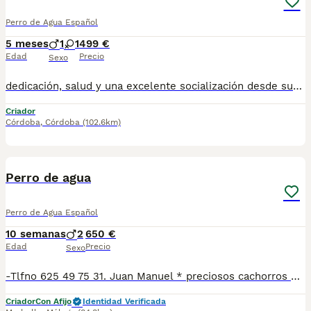
Perro de Agua Español
5 meses
1
1
499 €
Edad
Precio
Sexo
dedicación, salud y una excelente socialización desde sus primeras semanas de vida, estaremos encantados de ayudarte. 🚚 Realizamos entregas en toda España, con especial frecuencia en **Andalucía**: Sevilla, Málaga, Cádiz, Córdoba, Granada, Jaén, Huelva y Almería. También entregamos habitualmente en Marbella, Jerez de la Frontera, Estepona, Fuengirola, Benalmádena, Mijas, Dos Hermanas y cualquier punto de España. **Entrega 100% a contrarreembolso.** No tendrás que adelantar el importe del cachorro. Lo recibirás en la puerta de tu casa mediante transporte especializado y podrás comprobar que todo está correcto antes de realizar el pago. Nuestros cachorros se entregan: ✅ Vacunados y desparasitados según su edad. ✅ Con microchip, cartilla veterinaria y documentación al día. ✅ Revisados veterinariamente antes de salir de nuestras instalaciones. ✅ Procedentes de excelentes líneas, seleccionadas por salud, carácter y morfología. ✅ Perfectamente socializados y acostumbrados al contacto diario con personas. ✅ Iniciados en el aprendizaje para hacer sus necesidades sobre empapador, facilitando su adaptación al nuevo hogar , asesoramiento personalizado antes y después de la entrega. Nuestro objetivo no es vender un cachorro más. Queremos que cada familia reciba un compañero sano, equilibrado y criado con el máximo cuidado desde el primer día. 📩 Si deseas fotografías, vídeos o más información, escríbenos por privado. Estaremos encantados de ayudarte a encontrar el compañero perfecto670864332
Criador
Córdoba
,
Córdoba
(102.6km)
6
2
Perro de agua
Perro de Agua Español
10 semanas
2
650 €
Edad
Precio
Sexo
-Tlfno 625 49 75 31. Juan Manuel * preciosos cachorros de perro de agua, reserva el tuyo. * Cachorro de las mejores líneas. * Se entregan vacunados y desparasitados con cartilla veterinaria.
Criador
Con Afijo
Identidad Verificada