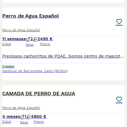
3
Perro de Agua Español
Perro de Agua Español
11 semanas
2
2
490 €
Edad
Precio
Sexo
Preciosos cachorritos de PDAE. Somos centro de mascotas con años de experiencia. Diariamente mimamos y supervisamos a nuestros cachorritos. Entregamos con Revisión Veterinaria, Factura de compra, garantía vírica, formulario de reconocimiento de raza pura, junto con su cartilla de vacunación y desparasitacion al día de la entrega. Hacemos envíos a toda la península y Baleares mediante servicio propio de transporte. Posibilidad de pago contrareembolso. Para más información no dude en contactar con nosotros. TLF: 649297709. Solo atiendo wasap o tlf. Gracias
Criador
Sanlúcar de Barrameda
,
Cádiz
(84.1km)
19
3
CAMADA DE PERRO DE AGUA
Perro de Agua Español
4 meses
1
4
800 €
Edad
Precio
Sexo