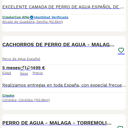
EXCELENTE CAMADA DE PERRO DE AGUA ESPAÑOL DE LÍNEA DE CAMPEONES DE BELLEZA. Disponible camada de 5 cachorros todos marrones: 1 macho y 4 hembras. Criados en ambiente familiar, con muy buen carácter y excelente morfología. Se entregan a partir del día 12 de mayo con: • Dos vacunas víricas • Chip y pasaporte europeo • Desparasitaciones al día • Pedigree en tramitación El padre es el ejemplar blanco y la madre la marrón que aparece junto a sus cachorros. La camada está avalada por 4 Campeones de España en su línea genética. Se entregan con contrato de compraventa y garantía por escrito. Tf 685901957 Disponemos de núcleo Zoológico Te lo llevamos a casa por el mismo precio . Ver videos de los cachorros .
Criador
Con Afijo
Identidad Verificada
Alcalá de Guadaíra
,
Sevilla
(42.5km)
1
CACHORROS DE PERRO DE AGUA - MALAGA - MARBELLA
Perro de Agua Español
5 meses
1
1
499 €
Edad
Precio
Sexo
Realizamos entregas en toda España, con especial frecuencia en **Andalucía**: Sevilla, Málaga, Cádiz, Córdoba, Granada, Jaén, Huelva y Almería. También entregamos habitualmente en Marbella, Jerez de la Frontera, Estepona, Fuengirola, Benalmádena, Mijas, Dos Hermanas y cualquier punto de España. **Entrega 100% a contrarreembolso.** No tendrás que adelantar el importe del cachorro. Lo recibirás en la puerta de tu casa mediante transporte especializado y podrás comprobar que todo está correcto antes de realizar el pago. Nuestros cachorros se entregan: ✅ Vacunados y desparasitados según su edad. ✅ Con microchip, cartilla veterinaria y documentación al día. ✅ Revisados veterinariamente antes de salir de nuestras instalaciones. ✅ Procedentes de excelentes líneas, seleccionadas por salud, carácter y morfología. ✅ Perfectamente socializados y acostumbrados al contacto diario con personas. ✅ Iniciados en el aprendizaje para hacer sus necesidades sobre empapador, facilitando su adaptación al nuevo hogar. ✅ Con asesoramiento personalizado antes y después de la entrega. Nuestro objetivo no es vender un cachorro más. Queremos que cada familia reciba un compañero sano, equilibrado y criado con el máximo cuidado desde el primer día. 📩 Si deseas fotografías, vídeos o más información, escríbenos por privado. Estaremos encantados de ayudarte a encontrar el compañero perfecto670864332
Criador
Córdoba
,
Córdoba
(102.6km)
1
PERRO DE AGUA - MALAGA - TORREMOLINOS