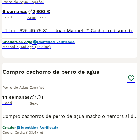
Perro de Agua Español
6 semanas
2
600 €
Edad
Precio
Sexo
-Tlfno. 625 49 75 31. - Juan Manuel. * Cachorro disponible de perro de agua , listo para entregar. * Se entregan vacunados y desparasitados con cartilla veterinaria. Hacemos revisión veterinaria con test de Parvo y coronavirus para garantizar que están sanos.
Criador
Con Afijo
Identidad Verificada
Marbella
,
Málaga
(84.4km)
1
Compro cachorro de perro de agua
Perro de Agua Español
14 semanas
1
1
Edad
Sexo
Compro cachorros de perro de agua macho o hembra si dispones de alguna camada ponte en contacto conmigo, también me valdría labrador retriever, zona de Cádiz
Criador
Identidad Verificada
Cádiz
,
Cádiz
(103.4km)