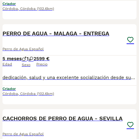
Criador
Córdoba
,
Córdoba
(102.6km)
1
PERRO DE AGUA - MALAGA - ENTREGA
Perro de Agua Español
5 meses
1
2
599 €
Edad
Precio
Sexo
dedicación, salud y una excelente socialización desde sus primeras semanas de vida, estaremos encantados de ayudarte. 🚚 Realizamos entregas en toda España, con especial frecuencia en **Andalucía**: Sevilla, Málaga, Cádiz, Córdoba, Granada, Jaén, Huelva y Almería. También entregamos habitualmente en Marbella, Jerez de la Frontera, Estepona, Fuengirola, Benalmádena, Mijas, Dos Hermanas y cualquier punto de España. **Entrega 100% a contrarreembolso.** No tendrás que adelantar el importe del cachorro. Lo recibirás en la puerta de tu casa mediante transporte especializado y podrás comprobar que todo está correcto antes de realizar el pago. Nuestros cachorros se entregan: ✅ Vacunados ✅ Con microchip, cartilla veterinaria y documentación al día. ✅ Revisados veterinariamente antes de salir de nuestras instalaciones. ✅ Procedentes de excelentes líneas, seleccionadas por salud, carácter y morfología. ✅ Perfectamente socializados y acostumbrados al contacto diario con personas. ✅ Iniciados en el aprendizaje para hacer sus necesidades sobre empapador, facilitando su adaptación al nuevo hogar. ✅ Con asesoramiento personalizado antes y después de la entrega. Nuestro objetivo no es vender un cachorro más. Queremos que cada familia reciba un compañero sano, equilibrado y criado con el máximo cuidado desde el primer día. 📩 Si deseas fotografías, vídeos o más información, escríbenos por privado. Estaremos encantados de ayudarte a encontrar el compañero perfecto670864332
Criador
Córdoba
,
Córdoba
(102.6km)
1
CACHORROS DE PERRO DE AGUA - SEVILLA
Perro de Agua Español