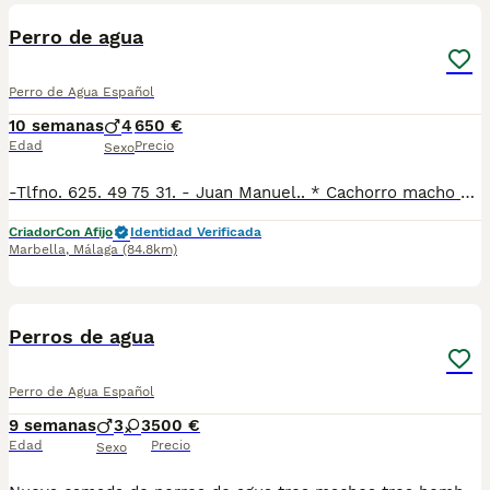
Perro de agua
Perro de Agua Español
10 semanas
4
650 €
Edad
Precio
Sexo
-Tlfno. 625. 49 75 31. - Juan Manuel.. * Cachorro macho disponible, hay negro y también chocolate. * Se entregan vacunados y desparasitados con cartilla veterinaria. * Hacemos revisión veterinaria con test de Parvo y coronavirus para garantizar que están sanos.
Criador
Con Afijo
Identidad Verificada
Marbella
,
Málaga
(84.8km)
6
2
Perros de agua
Perro de Agua Español
9 semanas
3
3
500 €
Edad
Precio
Sexo