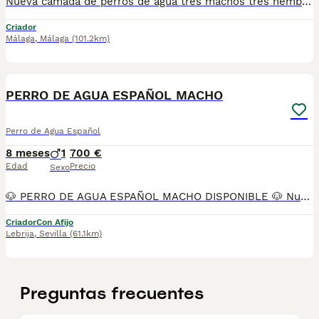
Nueva camada de perros de agua tres machos tres hembras. Dos de las hembras razonas de nacimiento. Se entregan vacunados desparacitado y con cartilla, se recojen en granada. Para mas información por wasap Macho 500 Hembra 550 Hembras razonas 600
Criador
Málaga
,
Málaga
(101.2km)
13
PERRO DE AGUA ESPAÑOL MACHO
Perro de Agua Español
8 meses
1
700 €
Edad
Precio
Sexo
🐶 PERRO DE AGUA ESPAÑOL MACHO DISPONIBLE 🐶 Nuestro Perro de Agua Español macho es una raza muy inteligente, activa y leal, conocida por su gran capacidad de aprendizaje y su fuerte vínculo con la familia. Es un cachorro equilibrado, cariñoso y con mucha energía, ideal para personas activas o familias que disfruten del aire libre. Somos Mascotas del Sur, estamos ubicados en Sevilla. 📞 611 723 226 📸 Instagram: @mimascotasdelsur057 Para ver más fotos y vídeos reales de nuestros cachorros. Realizamos envíos a toda España y Gibraltar. El precio del envío no está incluido en el precio del cachorro. Posibilidad de envío o recogida directa en nuestras instalaciones. Disponemos de videollamada para conocer al cachorro antes de la reserva. Ofrecemos posibilidad de reserva y pago contrareembolso. El precio indicado en el anuncio es real. Nuestros cachorros se entregan criados en ambiente familiar, con cariño y socialización desde pequeños, revisados por un veterinario y con: • Chip • Pasaporte y cartilla sanitaria • Vacunados y desparasitados • Contrato con garantías víricas y congénitas 👉 Solo atendemos a personas realmente interesadas en ofrecer un buen hogar. #perrodeaguaespañol #perrodeaguamacho #cachorrosperrodeagua #mascotasdelsur #perrosactivos #cachorrosdisponibles #criadoresponsable #enviosespaña #gibraltar #familiasresponsables #perrosenventa
Criador
Con Afijo
Lebrija
,
Sevilla
(61.1km)
Preguntas frecuentes