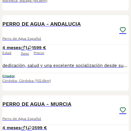
Marbella
,
Málaga
(84.8km)
1
PERRO DE AGUA - ANDALUCIA
Perro de Agua Español
4 meses
1
1
599 €
Edad
Precio
Sexo
dedicación, salud y una excelente socialización desde sus primeras semanas de vida, estaremos encantados de ayudarte. 🚚 Realizamos entregas en toda España, con especial frecuencia en **Andalucía**: Sevilla, Málaga, Cádiz, Córdoba, Granada, Jaén, Huelva y Almería. También entregamos habitualmente en Marbella, Jerez de la Frontera, Estepona, Fuengirola, Benalmádena, Mijas, Dos Hermanas y cualquier punto de España. **Entrega 100% a contrarreembolso.** No tendrás que adelantar el importe del cachorro. Lo recibirás en la puerta de tu casa mediante transporte especializado y podrás comprobar que todo está correcto antes de realizar el pago. Nuestros cachorros se entregan: ✅ Vacunados y desparasitados según su edad. ✅ Con microchip, cartilla veterinaria y documentación al día. ✅ Revisados veterinariamente antes de salir de nuestras instalaciones. ✅ Procedentes de excelentes líneas, seleccionadas por salud, carácter y morfología. ✅ Perfectamente socializados y acostumbrados al contacto diario con personas. ✅ Con asesoramiento personalizado antes y después de la entrega. Nuestro objetivo no es vender un cachorro más. Queremos que cada familia reciba un compañero sano, equilibrado y criado con el máximo cuidado desde el primer día. 📩 Si deseas fotografías, vídeos o más información, escríbenos por privado. Estaremos encantados de ayudarte a encontrar el compañero perfecto670864332
Criador
Córdoba
,
Córdoba
(102.6km)
1
PERRO DE AGUA - MURCIA
Perro de Agua Español
4 meses
1
2
599 €