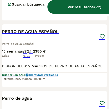
Guardar búsqueda
Ver resultados
(
22
)
Criador
Con Afijo
Identidad Verificada
Marbella
,
Málaga
(84.4km)
17
PERRO DE AGUA ESPAÑOL
Perro de Agua Español
15 semanas
2
2
350 €
Edad
Precio
Sexo
DISPONIBLES: 2 MACHOS DE PERRO DE AGUA ESPAÑOL. Fecha de nacimiento 22/04/2026. PERRO DE AGUA DE VILLA BIZNAGA. Todos nuestros cachorros se entregan con su Cartilla Sanitaria, 3 vacunas, 3 desparasitaciones y la hoja para la inscripción en el LOE para solicitar el pedigree (opcional). Con 5 días de Garantía Vírica y 5 meses de Garantía Genética. Nuestra web: www.villabiznaga.com. Instagram: villabiznaga_bordercollie. Facebook: Villa Biznaga. Para solicitar más información, videos o fotos de algún cachorro o camada en concreto a través de wasap al 606 816 817.
Criador
Con Afijo
Identidad Verificada
Torremolinos
,
Málaga
(100.9km)
7
Perro de agua