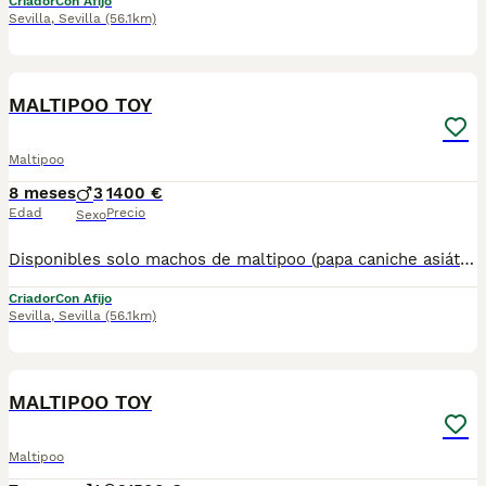
Criador
Con Afijo
Sevilla
,
Sevilla
(56.1km)
1
MALTIPOO TOY
Maltipoo
8 meses
3
1400 €
Edad
Precio
Sexo
Disponibles solo machos de maltipoo (papa caniche asiático y mamá bichon maltes toy) . Listos para entregar.Posibilidad de envío en la Península. Mas información llamadas o WhatsApp 672 74 54 09 Pvp 1.400
Criador
Con Afijo
Sevilla
,
Sevilla
(56.1km)
2
MALTIPOO TOY
Maltipoo