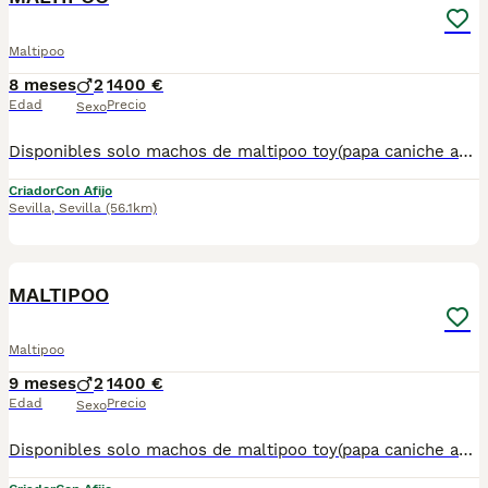
Maltipoo
8 meses
2
1400 €
Edad
Precio
Sexo
Disponibles solo machos de maltipoo toy(papa caniche asiático y mamá bichon maltes toy) . Listos para entregar.Posibilidad de envío en la Península. Mas información llamadas o WhatsApp 672 74 54 09 Pvp 1.400€
Criador
Con Afijo
Sevilla
,
Sevilla
(56.1km)
1
MALTIPOO
Maltipoo
9 meses
2
1400 €
Edad
Precio
Sexo
Disponibles solo machos de maltipoo toy(papa caniche asiático y mamá bichon maltes toy) . Listos para entregar.Posibilidad de envío en la Península. Mas información llamadas o WhatsApp 672 74 54 09 Pvp 1.400€