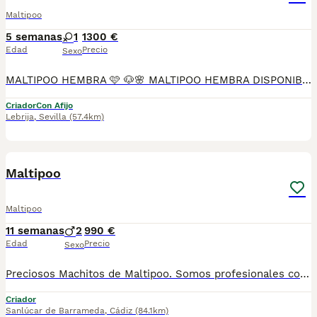
Maltipoo
5 semanas
1
1300 €
Edad
Precio
Sexo
MALTIPOO HEMBRA 🩷 🐶🌸 MALTIPOO HEMBRA DISPONIBLE EN MASCOTAS DEL SUR 🌸🐶 En Mascotas del Sur tenemos disponible una preciosa Maltipoo hembra, criada con mucho cariño, atención personalizada y en un ambiente familiar, donde recibe todos los cuidados necesarios para crecer sana, feliz y bien socializada. Somos un criadero con Núcleo Zoológico autorizado, licencia de apertura y código de explotación, ofreciendo confianza, transparencia y todas las garantías en cada uno de nuestros cachorros. 📍 Ubicados en Sevilla 📞 611 723 226 📸 Instagram: @mimascotasdelsur057 Descubre más fotos y vídeos reales de nuestros cachorros. Nuestra cachorrita se entrega: ✅ Revisada por veterinario. ✅ Con microchip. ✅ Pasaporte y cartilla sanitaria. ✅ Vacunada y desparasitada. ✅ Contrato con garantías víricas y congénitas. 🚚 Realizamos envíos a toda España. (El transporte no está incluido en el precio del cachorro). También ofrecemos: 🏡 Recogida en nuestras instalaciones. 📱 Videollamada antes de la reserva. 🔒 Posibilidad de reserva y pago contrareembolso. 💶 El precio publicado es el precio real. 🐾 Criada con cariño, socialización y atención diaria para que llegue perfectamente adaptada a su nuevo hogar. Solo buscamos familias responsables que le ofrezcan una vida llena de amor y cuidados. #Maltipoo #MaltipooHembra #MaltipooEspaña #CachorroMaltipoo #PerrosDeCompañia #MascotasDelSur057 #MascotasDelSur #CachorrosSevilla #CriaderoAutorizado #NucleoZoologico #PerrosFelices #CachorrosEspaña #AmorAnimal
Criador
Con Afijo
Lebrija
,
Sevilla
(57.4km)
3
Maltipoo
Maltipoo
11 semanas
2
990 €
Edad
Precio
Sexo
Preciosos Machitos de Maltipoo. Somos profesionales con años de experiencia. Diariamente mimamos y supervisamos a nuestros cachorritos. Entregamos con Revisión Veterinaria, Factura de compra, garantía vírica, formulario de reconocimiento de raza pura, junto con su cartilla de vacunación y desparasitacion al día de la entrega. Hacemos envíos a toda la península y Baleares mediante servicio propio de transporte. Posibilidad de pago contrareembolso. Para más información no dude en contactar con nosotros. TLF: 649297709. Solo atiendo wasap o tlf. Gracias
Criador
Sanlúcar de Barrameda
,
Cádiz
(84.1km)