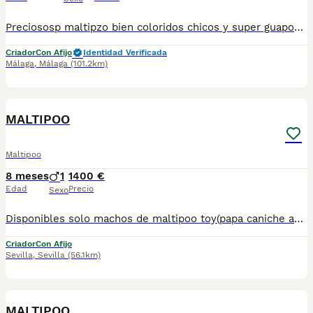
Preciososp maltipzo bien coloridos chicos y super guapos padres de 2 kilos mu7 chioca ...para mas información llámame al 615080706
Criador
Con Afijo
Identidad Verificada
Málaga
,
Málaga
(101.2km)
1
MALTIPOO
Maltipoo
8 meses
1
1400 €
Edad
Precio
Sexo
Disponibles solo machos de maltipoo toy(papa caniche asiático y mamá bichon maltes toy) . Listos para entregar.Posibilidad de envío en la Península. Mas información llamadas o WhatsApp 672 74 54 09 Pvp 1.400€
Criador
Con Afijo
Sevilla
,
Sevilla
(56.1km)
1
MALTIPOO