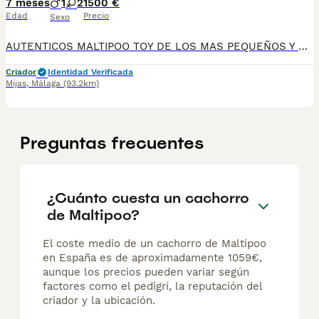
7 meses
1
2
1500 €
Edad
Precio
Sexo
AUTENTICOS MALTIPOO TOY DE LOS MAS PEQUEÑOS Y PELUDITOS, COLOR BLANCO Y CREMA, PRECIOSOS Y CRIADOS EN CASA, TOTALMENTE FAMILIAR. CONTROLADOS POR VETERINARIOS.
Criador
Identidad Verificada
Mijas
,
Málaga
(93.2km)
Preguntas frecuentes
¿Cuánto cuesta un cachorro
de Maltipoo?
El coste medio de un cachorro de Maltipoo
en España es de aproximadamente 1059€,
aunque los precios pueden variar según
factores como el pedigrí, la reputación del
criador y la ubicación.