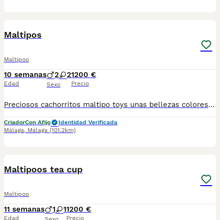
5
Maltipos
Maltipoo
10 semanas
2
2
1200 €
Edad
Precio
Sexo
Preciosos cachorritos maltipo toys unas bellezas colores difuminados muy guapos machos y hembras se entregan al dia de todo para mas información llámame al 615080706
Criador
Con Afijo
Identidad Verificada
Málaga
,
Málaga
(101.2km)
2
Maltipoos tea cup
Maltipoo
11 semanas
1
1
1200 €
Edad
Precio
Sexo