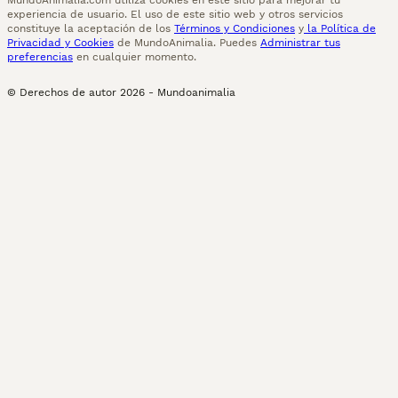
MundoAnimalia.com utiliza cookies en este sitio para mejorar tu
experiencia de usuario. El uso de este sitio web y otros servicios
constituye la aceptación de los
Términos y Condiciones
y
la Política de
Privacidad y Cookies
de MundoAnimalia. Puedes
Administrar tus
preferencias
en cualquier momento.
© Derechos de autor
2026
-
Mundoanimalia