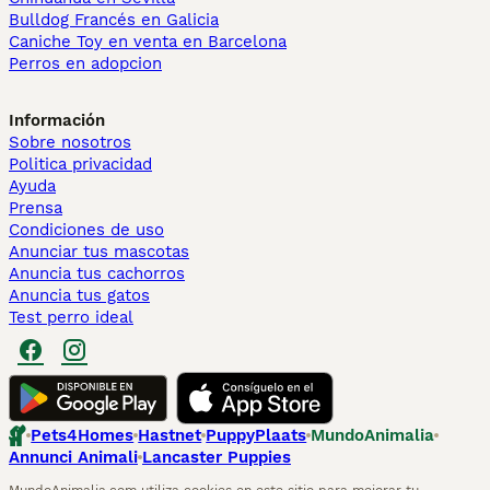
Bulldog Francés en Galicia
Caniche Toy en venta en Barcelona
Perros en adopcion
Información
Sobre nosotros
Politica privacidad
Ayuda
Prensa
Condiciones de uso
Anunciar tus mascotas
Anuncia tus cachorros
Anuncia tus gatos
Test perro ideal
Pets4Homes
Hastnet
PuppyPlaats
MundoAnimalia
Annunci Animali
Lancaster Puppies