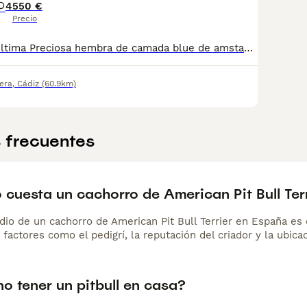
4
550 €
Precio
Tlf 653259684 Última Preciosa hembra de camada blue de amstaff Padres con pedigree y pruebas de salud Se entregan con todo acorde a su edad por veterinario, vacunas, desparasitaciones interna y externa, cartilla sanitaria y con pienso pro plan para evitar un cambio brusco en su alimentación Criados en contacto con mis hijos en familia Se pueden enviar a cualquier parte Te ponemos en contacto con empresas especialista en transporte de mascotas, te ayudamos en el proceso, tenemos experiencia Podemos dar referencia No somos ni intermediarios, ni revendedores, criadero profesional familiar, nuestros cachorros conviven con nosotros Son fotos reales de los cachorros!! Llámame y hablamos directamente, estamos para ayudaros a tener un ejemplar que te llene de orgullo y felicidad
era
,
Cádiz
(60.9km)
 frecuentes
cuesta un cachorro de American Pit Bull Ter
dio de un cachorro de American Pit Bull Terrier en España e
 factores como el pedigrí, la reputación del criador y la ubicac
o tener un pitbull en casa?