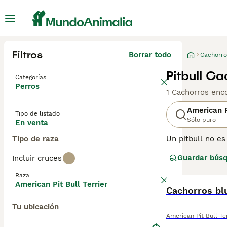
Filtros
Borrar todo
Cachorro
Pitbull C
Categorías
Perros
1 Cachorros enc
American P
Tipo de listado
Sólo puro
En venta
Tipo de raza
Un pitbull no es
ciertas caracter
Guardar bús
Incluir cruces
Staffordshire Ter
registradas. Co
Raza
American Pit Bull Terrier
Cachorros bl
Tu ubicación
American Pit Bull Te