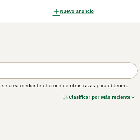
Nuevo anuncio
l se crea mediante el cruce de otras razas para obtener
American Pitbull Terrier, el Indian Bull Terrier, el American
Clasificar por
Más reciente
Terrier y el Bulldog se utilizan para hacer cruces de razas no
obtener más información sobre esta raza.