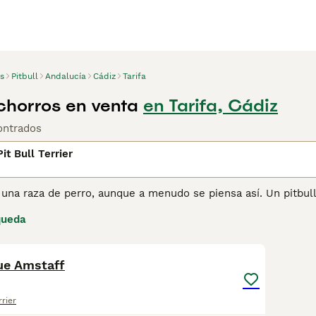
s
Pitbull
Andalucía
Cádiz
Tarifa
achorros en venta
en Tarifa, Cádiz
ontrados
it Bull Terrier
 una raza de perro, aunque a menudo se piensa así. Un pitbul
ísticas, como una mandíbula ancha y una estructura atlética. El 
queda
rier, el Staffordshire Bull Terrier, el Dogo Argentino, el Bull 
6
1
nsulta
nuestra página de consejos sobre el Pitbull Terrier
para 
ue Amstaff
rrier