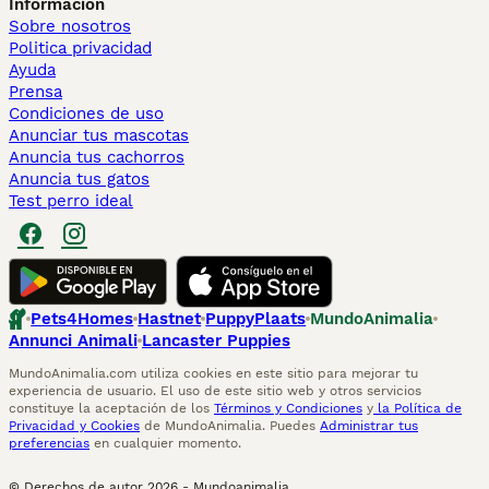
Información
Sobre nosotros
Politica privacidad
Ayuda
Prensa
Condiciones de uso
Anunciar tus mascotas
Anuncia tus cachorros
Anuncia tus gatos
Test perro ideal
Pets4Homes
Hastnet
PuppyPlaats
MundoAnimalia
Annunci Animali
Lancaster Puppies
MundoAnimalia.com utiliza cookies en este sitio para mejorar tu
experiencia de usuario. El uso de este sitio web y otros servicios
constituye la aceptación de los
Términos y Condiciones
y
la Política de
Privacidad y Cookies
de MundoAnimalia. Puedes
Administrar tus
preferencias
en cualquier momento.
© Derechos de autor
2026
-
Mundoanimalia