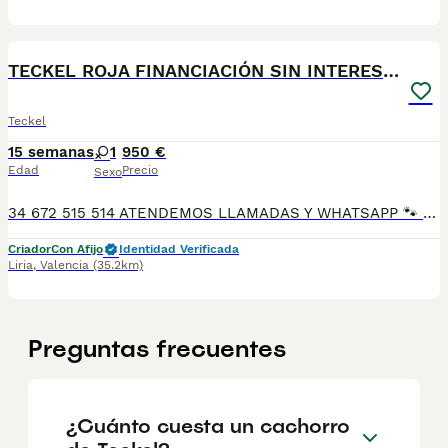
2
TECKEL ROJA FINANCIACIÓN SIN INTERESES!
Teckel
15 semanas
1
950 €
Edad
Precio
Sexo
34 672 515 514 ATENDEMOS LLAMADAS Y WHATSAPP 🐾 En Tutty Pets Love trabajamos con pasión y responsabilidad para ofrecerte compañeros de vida sanos, equilibrados y con todas las garantías. Te garantizamos: ✅ Vacunas correspondientes a su edad. ✅ Cartilla veterinaria. ✅ Desparasitación interna y externa. ✅ Pasaporte y microchip. ✅ Garantías víricas y congénitas. ✅ Contrato de compraventa sellado por la empresa. ✅ Envíos a toda la península (según kilometraje). ✅ Financiación a medida de 6 a 48 meses, con y sin intereses. 💕 Listo para encontrar una familia que le quiera para toda la vida. 📩 Solicita más información sin compromiso. 🐶 Tutty Pets love ,donde nacen grandes compañeros. 34 672 515 514 ATENDEMOS LLAMADAS Y WHATSAPP 🐾
Criador
Con Afijo
Identidad Verificada
Liria
,
Valencia
(35.2km)
Preguntas frecuentes
¿Cuánto cuesta un cachorro