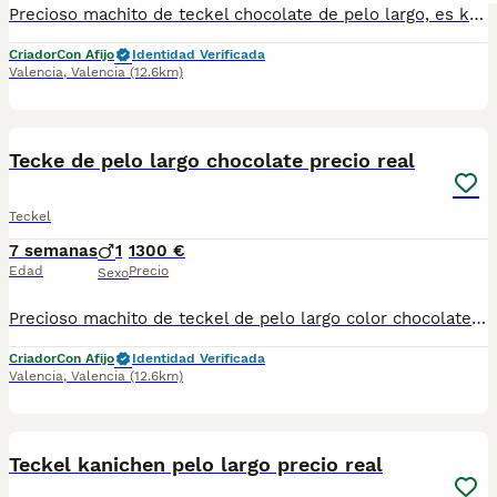
Precioso machito de teckel chocolate de pelo largo, es kanichen muy pequeño en adulto. Se entregan con microchip, pasaporte cartilla sanitaria, revisión veterinaria, desparasitacion interna y externa. Posibilidad recoger en nuestras instalaciones con cita,o hacemos envíos solo en toda España con empresa especializada en transporte de mascotas. Estaria para entregar a finales de agosto. En Angélica dogs tenemos los cachorros de la raza que estas buscando. Solo razas pequeñas (caniche,pomerania,maltipoo,bichon maltes,chihuahua...)y en razas grandes solo Cane corso. Estamos en la comunidad valenciana en rojales
Criador
Con Afijo
Identidad Verificada
Valencia
,
Valencia
(12.6km)
14
Tecke de pelo largo chocolate precio real
Teckel
7 semanas
1
1300 €
Edad
Precio
Sexo
Precioso machito de teckel de pelo largo color chocolate. Kanichen, muy muy pequeño en adulto. Listo para entregar dentro de un mes con toda la documentación completa. Estamos en la comunidad valenciana en rojales. También hacemos envíos en toda españa con empresa de transporte especializada en mascotas. Posibilidad visitar las instalaciones y recoger el cachorro personalmente y ver los padres y genética. AngelicaDogs
Criador
Con Afijo
Identidad Verificada
Valencia
,
Valencia
(12.6km)
13
Teckel kanichen pelo largo precio real