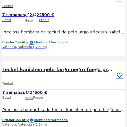
Teckel
7 semanas
2
2
2500 €
Edad
Precio
Sexo
Preciosa hembrita de teckel de pelo largo arlequín isabela. Hija de Luna y Lucero preciosa pareja de este año. Muy muy pequeña de tamaño lista para entregar en un mes con las 3 vacunas,microchi,pasaporte, cartilla sanitaria, revisión veterinaria previa certificada. Desparasitacion interna y externa antes de la entrega. Se puede recoger personalmente en nuestras instalaciones o hacemos envíos solo en España con empresa especializada en transporte de mascotas de confianza.
Criador
Con Afijo
Identidad Verificada
Valencia
,
Valencia
(12.6km)
8
1
Teckel kanichen pelo largo negro fuego precio real
Teckel
7 semanas
2
1500 €
Edad
Precio
Sexo
Preciosas hembritas de teckel kanichen de pelo largo color negro fuego. Dos hembritas disponibles. Criadas en ambiente muy sociables. Posibilidad visitas nuestras instalaciones y ver a los padres. Recogida personalmente o hacemos envíos solo en toda España con empresa especializada en transporte de mascotas de confianza. Estamos en la comunidad valenciana en rojales.
Criador
Con Afijo
Identidad Verificada
Valencia
,
Valencia
(12.6km)