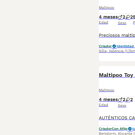
Maltipoo
4 meses
2
2
Edad
P
Sexo
Criador
Identidad 
Silla
,
Valencia
(1.7k
Maltipoo Toy
Maltipoo
4 meses
2
2
Edad
Sexo
Criador
Con Afijo
I
Benidorm
,
Alicante