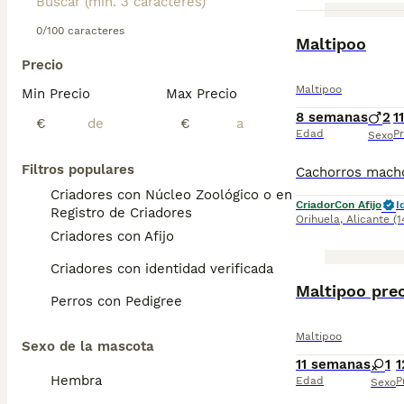
0/100 caracteres
Maltipoo
Precio
Maltipoo
Min Precio
Max Precio
8 semanas
2
1
€
€
Edad
Pr
Sexo
Filtros populares
Criadores con Núcleo Zoológico o en el
Criador
Con Afijo
I
Registro de Criadores
Orihuela
,
Alicante
(
Criadores con Afijo
Criadores con identidad verificada
Maltipoo prec
Perros con Pedigree
Maltipoo
Sexo de la mascota
11 semanas
1
1
Hembra
Edad
P
Sexo