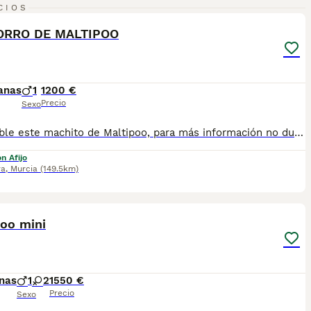
7
CIOS
ORRO DE MALTIPOO
anas
1
1200 €
Precio
Sexo
Disponible este machito de Maltipoo, para más información no dude en contactar con nosotros.
n Afijo
ra
,
Murcia
(149.5km)
2
poo mini
nas
1
2
1550 €
Precio
Sexo