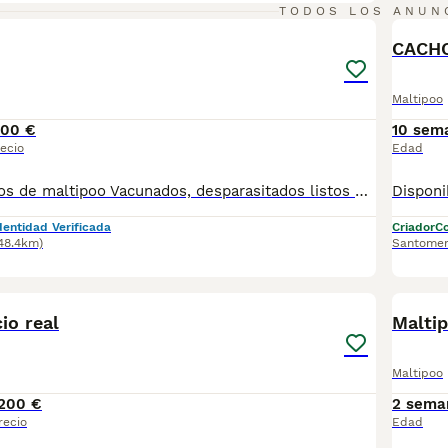
4
TODOS LOS ANUN
CACH
Maltipoo
100 €
10 sem
ecio
Edad
Cachorros machos de maltipoo Vacunados, desparasitados listos para entregar. Más información wasap al 650546192
dentidad Verificada
Criador
Co
148.4km)
Santome
6
1
io real
Malti
Maltipoo
200 €
2 sema
recio
Edad