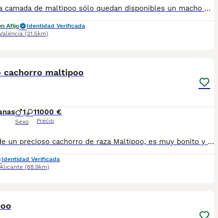
Preciosa camada de maltipoo sólo quedan disponibles un macho y dos hembras . Se entregan con sus vacunas al día y desparacitados .
n Afijo
Identidad Verificada
Valencia
(21.5km)
1
o cachorro maltipoo
anas
1
1
1000 €
Precio
Sexo
Se vende un precioso cachorro de raza Maltipoo, es muy bonito y està muy educado. Se entrega con las vacunas al dia, desparasitado, con chip y garantía vírica.
Identidad Verificada
Alicante
(88.9km)
1
poo