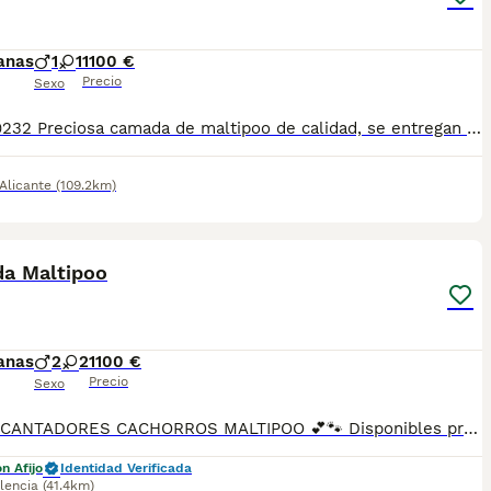
anas
1
1
1100 €
Precio
Sexo
685 679232 Preciosa camada de maltipoo de calidad, se entregan totalmente destetados y sus vacunas correspondientes, desparasitados interna y externamente, pasaporte y microchip, contrato de garantia de salud. preferiblemente recogida en mano pero también podemos entregar en toda España mediante transporte de alta calidad preparado para animales y con posibilidad de pago contra reembolso Llámanos o háblanos por whats app, Teléfono 685 679 232
Alicante
(109.2km)
10
a Maltipoo
anas
2
2
1100 €
Precio
Sexo
🐾💕 ENCANTADORES CACHORROS MALTIPOO 💕🐾 Disponibles preciosos cachorros de Maltipoo, criados en un entorno familiar y atendidos desde su nacimiento con dedicación y los mejores cuidados. ✨ Nuestros pequeños destacan por su carácter dulce, sociable y cariñoso, siendo una opción ideal para familias, parejas o personas que buscan un compañero alegre y muy apegado a sus dueños. ✅ Pedigree ✅ Vacunados según su edad ✅ Desparasitados ✅ Revisión veterinaria ✅ Cartilla sanitaria ✅ Núcleo Zoológico autorizado ✅ Socialización temprana 🏆 Los padres proceden de excelentes líneas y participan en exposiciones caninas, obteniendo muy buenas calificaciones por su calidad, estructura y temperamento equilibrado. 🏡 Criados dentro del hogar, acostumbrados a los sonidos cotidianos y al contacto diario con personas para favorecer una adaptación sencilla a su nueva familia. 🐶 Inteligentes y fáciles de educar. 🐶 Muy afectuosos y juguetones. 🐶 Ideales para convivencia en familia. 💶 Precio: 🐾 Machos: 1.100 € 🐾 Hembras: 1.200 € 📸 Disponemos de fotografías y vídeos actualizados de los cachorros y sus progenitores. 📩 Contacta con nosotros para más información o para reservar tu cachorro. Buscamos hogares responsables donde nuestros pequeños continúen recibiendo el cariño y la atención que merecen.
n Afijo
Identidad Verificada
lencia
(41.4km)