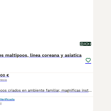
3
2
s maltipoos, linea coreana y asiatica
900 €
recio
Preciosos maltipoos criados en ambiente familiar, magnificas instalaciones y muy bien sociabilizados🥰 maltipoos de las mejores lineas coreanas y asiaticas! Estamos cerca de Benidorm, Alicante, Castellon, Denia, Valencia, Madrid, Barcelona. 627887828 627/88/78/27 Nuestros peques se entregan vacunados, desparasitados, con microchip y pasaporte, con informe veterinario de salud, garantia virica y genética por escrito y pedigree opcional. 💯ATENCIÓN PERSONALIZADA💯 TELEFONO Y WHATSAPP 627/887/827, Si buscas exclusividad y calidad en todos los aspectos escribenos para mas info y no dudes en contactar con nosotros! Te atenderemos las 24h dia, los 365 dias del año!😄 OJO!🫱Los precios siempre serán variables segun fisionomia, sexo y color. Siguenos en Facebook y tiktok! Web Alelenellminiaturas.com OJO☝️Precios desde 1000e depende de sexo, color y fisionomia del ejemplar!
Verificada
m)