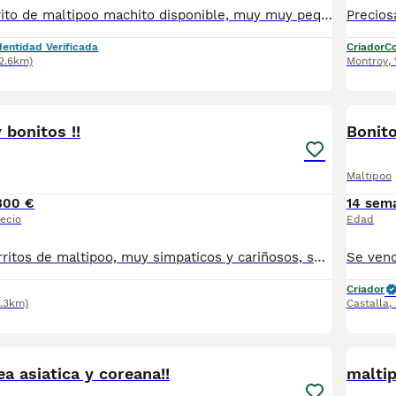
Precioso cachorrito de maltipoo machito disponible, muy muy pequeño de tamaño en adulto. Madre bichon maltes y padre caniche toy rojo línea asiatica. Solo queda este cachorrito de la camada. Estamos en la comunidad valenciana en rojales. Se puede recoger personalmente con cita previa en las instalaciones. Hacemos envíos solo en España con empresa especializada en transporte de mascotas.
dentidad Verificada
Criador
Co
12.6km)
Montroy
,
3
1
PRO
bonitos !!
Bonit
Maltipoo
300 €
14 sem
ecio
Edad
Preciosos cachorritos de maltipoo, muy simpaticos y cariñosos, se entregarán una vez estén listos para marcharse con sus nuevas familias. Criados con mucho cariño tienen un maravilloso carácter muy juguetones y cariñosos Si quieres saber más sobre estos simpáticos cachorritos pídenos información sin ningun compromiso. Un saludo
Criador
9.3km)
Castalla
,
2
3
ea asiatica y coreana!!
malti