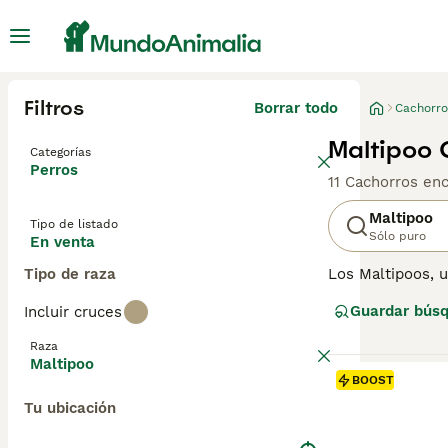
Filtros
Borrar todo
Cachorro
Maltipoo 
Categorías
Perros
11 Cachorros en
Maltipoo
Tipo de listado
Sólo puro
En venta
Tipo de raza
Los Maltipoos, 
popularidad deb
Guardar bús
Incluir cruces
colores como cr
reflejando a su 
Raza
diario para mant
Maltipoo
diversos estilos
BOOST
los miembros de
Tu ubicación
Maltipoo
para ob