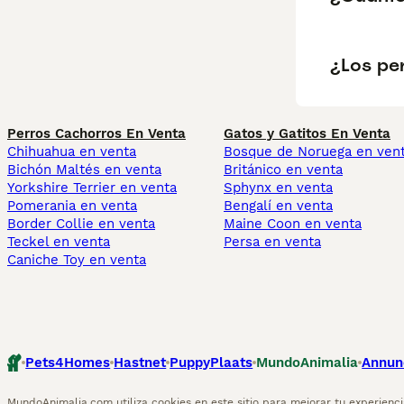
¿Los pe
Perros Cachorros En Venta
Gatos y Gatitos En Venta
Chihuahua en venta
Bosque de Noruega en ven
Bichón Maltés en venta
Británico en venta
Yorkshire Terrier en venta
Sphynx en venta
Pomerania en venta
Bengalí en venta
Border Collie en venta
Maine Coon en venta
Teckel en venta
Persa en venta
Caniche Toy en venta
Pets4Homes
Hastnet
PuppyPlaats
MundoAnimalia
Annun
MundoAnimalia.com utiliza cookies en este sitio para mejorar tu experiencia