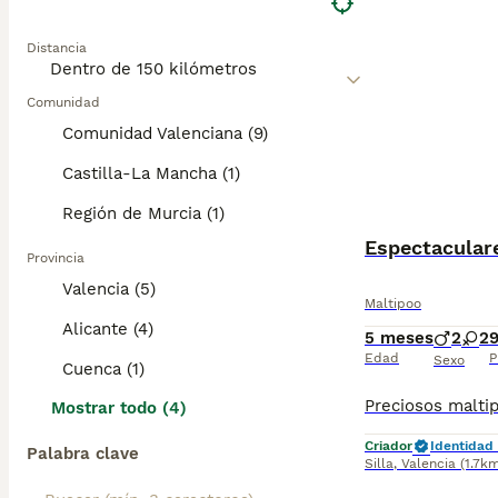
Distancia
Comunidad
Comunidad Valenciana (9)
Castilla-La Mancha (1)
Región de Murcia (1)
Espectaculare
Provincia
Valencia (5)
Maltipoo
Alicante (4)
5 meses
2
2
Edad
P
Sexo
Cuenca (1)
Mostrar todo (4)
Criador
Identidad 
Palabra clave
Silla
,
Valencia
(1.7k