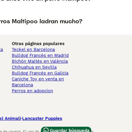
rros Maltipoo ladran mucho?
Otras páginas populares
ta
Teckel en Barcelona
Bulldog Francés en Madrid
Bichón Maltés en València
Chihuahua en Sevilla
Bulldog Francés en Galicia
Caniche Toy en venta en
Barcelona
Perros en adopcion
ci Animali
Lancaster Puppies
Guardar búsqueda
 de usuario. El uso de este sitio web y otros servicios