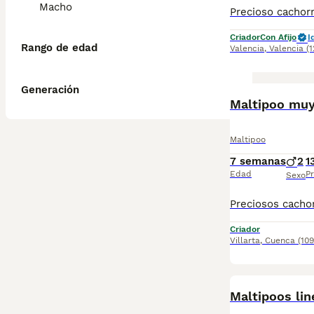
Macho
Criador
Con Afijo
I
Rango de edad
Valencia
,
Valencia
(
Generación
Maltipoo muy 
Maltipoo
7 semanas
2
1
Edad
Pr
Sexo
Criador
Villarta
,
Cuenca
(10
Maltipoos lin