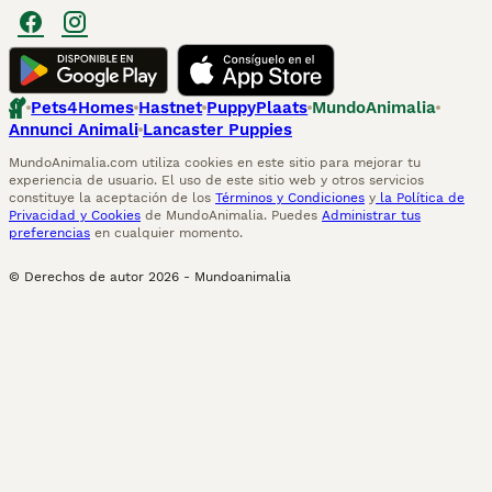
Pets4Homes
Hastnet
PuppyPlaats
MundoAnimalia
Annunci Animali
Lancaster Puppies
MundoAnimalia.com utiliza cookies en este sitio para mejorar tu
experiencia de usuario. El uso de este sitio web y otros servicios
constituye la aceptación de los
Términos y Condiciones
y
la Política de
Privacidad y Cookies
de MundoAnimalia. Puedes
Administrar tus
preferencias
en cualquier momento.
© Derechos de autor
2026
-
Mundoanimalia