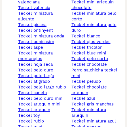
valenciana
teckel mini arlequin
teckel valencia
chocolate
teckel miniatura
teckel miniatura pelo
alicante
corto
teckel picana
teckel miniatura pelo
teckel ontinyent
duro
teckel miniatura onda
teckel blanco
teckel benicasim
teckel ojos verdes
teckel aspe
teckel tricolor
teckel miniatura
teckel blue mini
montanejos
teckel pelo corto
teckel hoja seca
teckel chocolate
teckel pelo duro
perro salchicha teckel
teckel pelo largo
mini
teckel atigrado
teckel peludo
teckel pelo largo rubio
teckel chocolate
teckel canela
arlequin
teckel pelo duro mini
teckel azul
teckel arlequin mini
teckel gris manchas
teckel arlequin
teckel miniatura
teckel toy
arlequin
teckel rubio
teckel miniatura azul
teckel mini
teckel marron