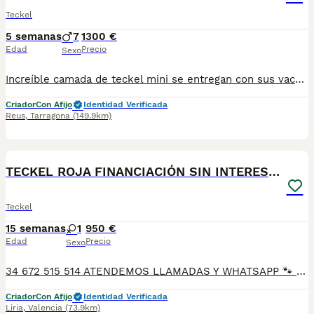
Teckel
5 semanas
7
1300 €
Edad
Precio
Sexo
Increíble camada de teckel mini se entregan con sus vacunas correspondientes a su edad desparasitados y su cartilla y micro chip criados en ambiente familiar y socializado
Criador
Con Afijo
Identidad Verificada
Reus
,
Tarragona
(149.9km)
2
TECKEL ROJA FINANCIACIÓN SIN INTERESES!
Teckel
15 semanas
1
950 €
Edad
Precio
Sexo
34 672 515 514 ATENDEMOS LLAMADAS Y WHATSAPP 🐾 En Tutty Pets Love trabajamos con pasión y responsabilidad para ofrecerte compañeros de vida sanos, equilibrados y con todas las garantías. Te garantizamos: ✅ Vacunas correspondientes a su edad. ✅ Cartilla veterinaria. ✅ Desparasitación interna y externa. ✅ Pasaporte y microchip. ✅ Garantías víricas y congénitas. ✅ Contrato de compraventa sellado por la empresa. ✅ Envíos a toda la península (según kilometraje). ✅ Financiación a medida de 6 a 48 meses, con y sin intereses. 💕 Listo para encontrar una familia que le quiera para toda la vida. 📩 Solicita más información sin compromiso. 🐶 Tutty Pets love ,donde nacen grandes compañeros. 34 672 515 514 ATENDEMOS LLAMADAS Y WHATSAPP 🐾
Criador
Con Afijo
Identidad Verificada
Liria
,
Valencia
(73.9km)