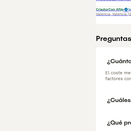
Criador
Con Afijo
I
Valencia
,
Valencia
(
Preguntas
¿Cuánto
El coste me
factores com
¿Cuáles 
¿Qué pr