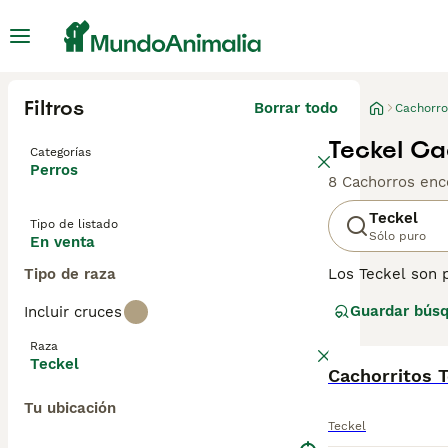
Filtros
Borrar todo
Cachorro
Teckel Ca
Categorías
Perros
8 Cachorros enc
Teckel
Tipo de listado
Sólo puro
En venta
Tipo de raza
Los Teckel son 
años, tanto en 
Guardar bús
Incluir cruces
jugando y descu
fueron criados p
Raza
restreando y olf
Teckel
inteligentes y l
Cachorritos 
Tu ubicación
Lee nuestra
pág
Teckel