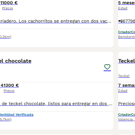
1
1000 €
5 mese
Precio
Edad
Hola somos un criadero. Los cachorritos se entregan con dos vacunas, desparasitados, cartilla veterinaria acompañada con un informe donde consta la salud del cachorro,chip,pasaporte y cartilla de cachorro y . 1 meses de garantías de víricas y 6 meses de hereditarias por escrito y un kit de cachorro de royal canin el que contiene 1 kg de el pienso específico de la raza . Somos un criadero .muchas gracias por su interés,el precio es de entre 1000 euros dependiendo de la camada , esperamos cubrir sus expectativas Para más información llámame al tlf 620771178 pregunta por Ferchu o Miguel desde ya muchas gracias
Criador
Co
0.2km)
Benidorm
13
l chocolate
Teckel
Teckel
4
1300 €
7 sema
Precio
Edad
Preciosa camada de teckel chocolate, listos para entregar en dos semanas. Entrega con toda su documentación. Posibilidad recoger personalmente y elegir cachorros entre los disponibles. Cuatro machitos y cuatro hembritas chocolate todos exactamente iguales Caracteres diferentes. Se ven los padres en nuestras instalaciones o enviamos por transporte especializado en transporte de mascotas. Estamos en la comunidad valenciana en rojales Angélica dogs
dentidad Verificada
Criador
Co
25.7km)
Valencia
,
14