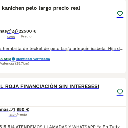
 kanichen pelo largo precio real
nas
2
2
2500 €
Precio
Sexo
Preciosa hembrita de teckel de pelo largo arlequín isabela. Hija de Luna y Lucero preciosa pareja de este año. Muy muy pequeña de tamaño lista para entregar en un mes con las 3 vacunas,microchi,pasaporte, cartilla sanitaria, revisión veterinaria previa certificada. Desparasitacion interna y externa antes de la entrega. Se puede recoger personalmente en nuestras instalaciones o hacemos envíos solo en España con empresa especializada en transporte de mascotas de confianza.
n Afijo
Identidad Verificada
Valencia
(25.7km)
2
L ROJA FINANCIACIÓN SIN INTERESES!
anas
1
950 €
Precio
Sexo
34 672 515 514 ATENDEMOS LLAMADAS Y WHATSAPP 🐾 En Tutty Pets Love trabajamos con pasión y responsabilidad para ofrecerte compañeros de vida sanos, equilibrados y con todas las garantías. Te garantizamos: ✅ Vacunas correspondientes a su edad. ✅ Cartilla veterinaria. ✅ Desparasitación interna y externa. ✅ Pasaporte y microchip. ✅ Garantías víricas y congénitas. ✅ Contrato de compraventa sellado por la empresa. ✅ Envíos a toda la península (según kilometraje). ✅ Financiación a medida de 6 a 48 meses, con y sin intereses. 💕 Listo para encontrar una familia que le quiera para toda la vida. 📩 Solicita más información sin compromiso. 🐶 Tutty Pets love ,donde nacen grandes compañeros. 34 672 515 514 ATENDEMOS LLAMADAS Y WHATSAPP 🐾