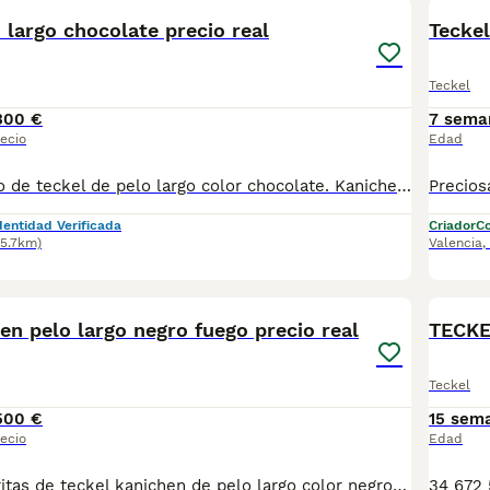
 largo chocolate precio real
Teckel
Teckel
300 €
7 sema
ecio
Edad
Precioso machito de teckel de pelo largo color chocolate. Kanichen, muy muy pequeño en adulto. Listo para entregar dentro de un mes con toda la documentación completa. Estamos en la comunidad valenciana en rojales. También hacemos envíos en toda españa con empresa de transporte especializada en mascotas. Posibilidad visitar las instalaciones y recoger el cachorro personalmente y ver los padres y genética. AngelicaDogs
dentidad Verificada
Criador
Co
25.7km)
Valencia
,
8
1
en pelo largo negro fuego precio real
TECKE
Teckel
500 €
15 sem
ecio
Edad
Preciosas hembritas de teckel kanichen de pelo largo color negro fuego. Dos hembritas disponibles. Criadas en ambiente muy sociables. Posibilidad visitas nuestras instalaciones y ver a los padres. Recogida personalmente o hacemos envíos solo en toda España con empresa especializada en transporte de mascotas de confianza. Estamos en la comunidad valenciana en rojales.