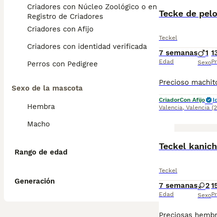
Criadores con Núcleo Zoológico o en el
Tecke de pelo
Registro de Criadores
Criadores con Afijo
Teckel
Criadores con identidad verificada
7 semanas
1
1
Edad
Pr
Sexo
Perros con Pedigree
Sexo de la mascota
Criador
Con Afijo
I
Hembra
Valencia
,
Valencia
(
Macho
Teckel kanich
Rango de edad
Teckel
Generación
7 semanas
2
1
Edad
Pr
Sexo