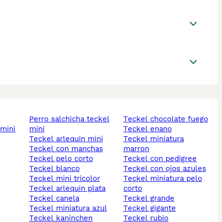
perro salchicha teckel
teckel chocolate fuego
 mini
mini
teckel enano
teckel arlequin mini
teckel miniatura
teckel con manchas
marron
teckel pelo corto
teckel con pedigree
teckel blanco
teckel con ojos azules
teckel mini tricolor
teckel miniatura pelo
teckel arlequin plata
corto
teckel canela
teckel grande
teckel miniatura azul
teckel gigante
teckel kaninchen
teckel rubio