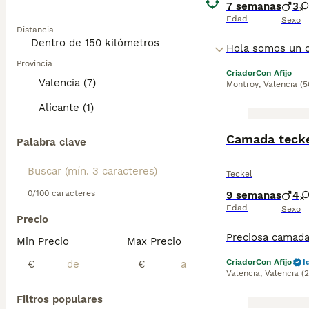
7 semanas
3
Edad
Sexo
Distancia
Provincia
Criador
Con Afijo
Valencia (7)
Montroy
,
Valencia
(5
Alicante (1)
Camada tecke
Palabra clave
Teckel
0/100 caracteres
9 semanas
4
Edad
Sexo
Precio
Min Precio
Max Precio
Criador
Con Afijo
I
€
€
Valencia
,
Valencia
(
Filtros populares