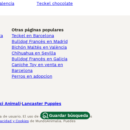
valencia
teckel chocolate
Otras páginas populares
ta
Teckel en Barcelona
Bulldog Francés en Madrid
Bichón Maltés en València
Chihuahua en Sevilla
Bulldog Francés en Galicia
Caniche Toy en venta en
Barcelona
Perros en adopcion
ci Animali
Lancaster Puppies
Guardar búsqueda
 de usuario. El uso de este sitio web y otros servicios
vacidad y Cookies
de MundoAnimalia. Puedes