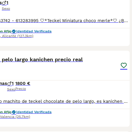
s
1
Sexo
📲677983742 - 613283995 🤍*Teckel Miniatura choco merle*🤍 ¿Buscas un nuevo compañero para tu hogar? ❤️ Tenemos preciosos cachorros listos para encontrar una familia responsable. ✅ Vacunados ✅ Desparasitados ✅ Cartilla sanitaria ✅ Garantías incluidas ✅ Máxima atención y cuidado Se hacen envíos a toda España: Andalucía: Almería, Cádiz, Córdoba, Granada, Huelva, Jaén, Málaga, Sevilla.Aragón: Huesca, Teruel, Zaragoza.Asturias: Oviedo.Baleares: Palma.Canarias: Las Palmas de Gran Canaria, Santa Cruz de Tenerife.Cantabria: Santander.Castilla-La Mancha: Albacete, Ciudad Real, Cuenca, Guadalajara, Toledo.Castilla y León: Ávila, Burgos, León, Palencia, Salamanca, Segovia, Soria, Valladolid, Zamora.Cataluña: Barcelona, Gerona (Girona), Lérida (Lleida), Tarragona.Comunidad Valenciana: Alicante, Castellón de la Plana, Valencia.Extremadura: Badajoz, Cáceres.Galicia: La Coruña (A Coruña), Lugo, Orense (Ourense), Pontevedra.La Rioja: Logroño.Madrid: Madrid.Murcia: Murcia.Navarra: Pamplona.País Vasco: Bilbao (Vizcaya), San Sebastián (Guipúzcoa), Vitoria (Álava). 🐾 Cachorros sanos, sociables y criados con mucho cariño. 📲 ¡Pregunta sin compromiso por disponibilidad, fotos y precios por mensaje privado!
n Afijo
Identidad Verificada
,
Alicante
(127.3km)
6
 pelo largo kanichen precio real
nas
1
1800 €
Precio
Sexo
Precioso machito de teckel chocolate de pelo largo, es kanichen muy pequeño en adulto. Se entregan con microchip, pasaporte cartilla sanitaria, revisión veterinaria, desparasitacion interna y externa. Posibilidad recoger en nuestras instalaciones con cita,o hacemos envíos solo en toda España con empresa especializada en transporte de mascotas. Estaria para entregar a finales de agosto. En Angélica dogs tenemos los cachorros de la raza que estas buscando. Solo razas pequeñas (caniche,pomerania,maltipoo,bichon maltes,chihuahua...)y en razas grandes solo Cane corso. Estamos en la comunidad valenciana en rojales
n Afijo
Identidad Verificada
Valencia
(25.7km)
13