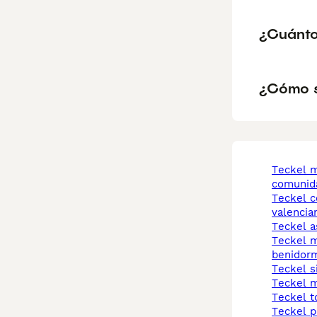
¿Cuánto 
¿Cómo sa
teckel miniatura
comunida
teckel comunidad
valencia
teckel 
teckel miniatura
benidor
teckel s
teckel 
teckel t
teckel 