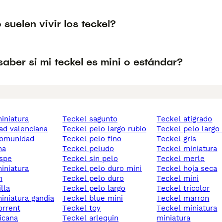
suelen vivir los teckel?
ber si mi teckel es mini o estándar?
teckel sagunto
teckel atigrado
d valenciana
teckel pelo largo rubio
teckel pelo largo
teckel pelo fino
teckel gris
na
teckel peludo
teckel miniatura
aspe
teckel sin pelo
teckel merle
teckel pelo duro mini
teckel hoja seca
m
teckel pelo duro
teckel mini
illa
teckel pelo largo
teckel tricolor
miniatura gandia
teckel blue mini
teckel marron
orrent
teckel toy
teckel miniatura
picana
teckel arlequin
miniatura