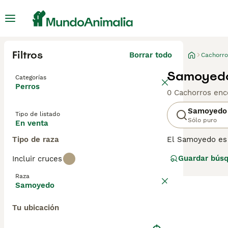
Filtros
Borrar todo
Cachorro
Samoyedo
Categorías
Perros
0 Cachorros enc
Samoyedo
Tipo de listado
Sólo puro
En venta
Tipo de raza
El Samoyedo es u
popular no solo
Guardar bús
Incluir cruces
y ojos oscuros, 
opción para los 
Raza
Samoyedo
Lee nuestra
pág
Tu ubicación