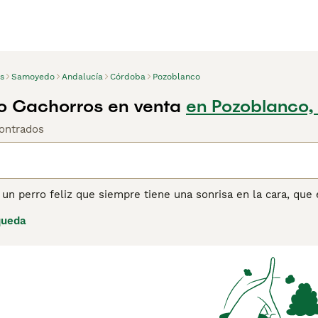
s
Samoyedo
Andalucía
Córdoba
Pozoblanco
 Cachorros en venta
en Pozoblanco
ontrados
n perro feliz que siempre tiene una sonrisa en la cara, que e
 aquí en España sino en otras partes del mundo. Además de su
queda
es un verdadero placer tenerlo cerca gracias a su naturaleza c
dueños primerizos, porque aunque el Samoyedo es inteligente 
ina de consejos de compra de Samoyedo
para obtener informa