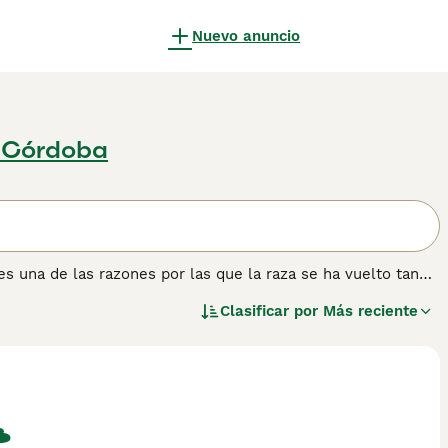
Nuevo anuncio
, Córdoba
s una de las razones por las que la raza se ha vuelto tan
 bonita apariencia con su hermoso y brillante pelaje blanco
Clasificar por
Más reciente
ariñosa, divertida y alegre. Sin embargo, no son la mejor
y aprende rápido, puede ser difícil de entrenar.
ción sobre esta raza de perro.