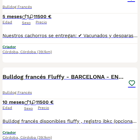
Bulldog Francés
5 meses
1
1
1500 €
Edad
Precio
Sexo
Nuestros cachorros se entregan: ✔ Vacunados y desparasitados según su edad. ✔ Con microchip y cartilla veterinaria al día. ✔ Revisados veterinariamente antes de la entrega. ✔ Procedentes de líneas cuidadosamente seleccionadas por salud, morfología y carácter. ✔ Con una excelente socialización desde pequeños y habituados al contacto diario con personas. ✔ Iniciados en el aprendizaje para hacer sus necesidades en empapador, facilitando su adaptación al nuevo hogar. ✔ Con asesoramiento antes y después de la entrega para ayudarte en todo lo que necesites.Realizamos entregas en Sevilla, Málaga, Cádiz, Córdoba, Granada, Jaén, Huelva y Almería, además de ciudades como Marbella, Jerez de la Frontera, Algeciras, Estepona, Fuengirola, Benalmádena, Mijas, Torremolinos, Dos Hermanas, Antequera y cualquier otro punto de Andalucía. 🚚 Entrega 100% a contrarreembolso. No tendrás que pagar el cachorro por adelantado. Lo recibes en la puerta de tu casa y podrás comprobar que todo está correcto antes de realizar el pago.610864702 .
Criador
Córdoba
,
Córdoba
(39.1km)
6
Bulldog francés Fluffy - BARCELONA - ENTREGA
Bulldog Francés
10 meses
1
1
1500 €
Edad
Precio
Sexo
Bulldog francés disponibles fluffy , registro ibkc (opcional) , Una de las mejores líneas morfológicas a nivel nacional, trabajamos en la mejora y desarrollo de la raza , tanto estructural como genética , actualmente disponemos machos y hembras , hacemos entregas personalizadas a toda España 610864702. CONDICIONES INMEJORABLES. COMPRUEBALO !! . Gracias
Criador
Córdoba
,
Córdoba
(39.1km)