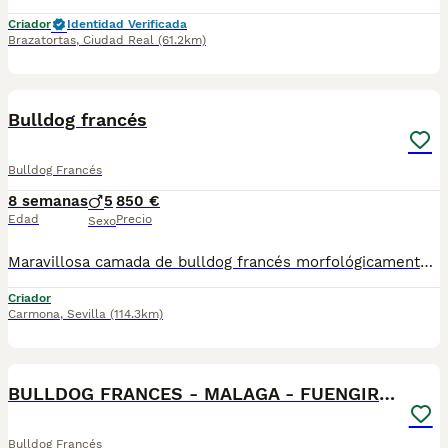
Criador
Identidad Verificada
Brazatortas
,
Ciudad Real
(61.2km)
1
Bulldog francés
Bulldog Francés
8 semanas
5
850 €
Edad
Precio
Sexo
Maravillosa camada de bulldog francés morfológicamente perfecto, chatos, bajitos y compactos. Criados en ambiente familiar de padre con ningún tipo de alergia ni de respiración. Se entregan desparasitados, vacunados y con su cartilla sanitaria .
Criador
Carmona
,
Sevilla
(114.3km)
1
BULLDOG FRANCES - MALAGA - FUENGIROLA
Bulldog Francés