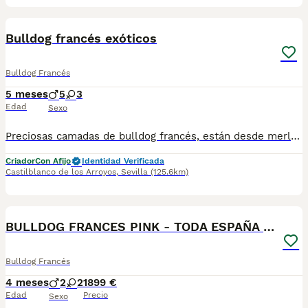
8
Bulldog francés exóticos
Bulldog Francés
5 meses
5
3
Edad
Sexo
Preciosas camadas de bulldog francés, están desde merles chocolates, hasta isabellas And tan. Se entregan con su vacuna correspondiente y cartilla veterinaria. Para más información preguntar por WhatsApp, el precio varía según sexo y color del cachorro
Criador
Con Afijo
Identidad Verificada
Castilblanco de los Arroyos
,
Sevilla
(125.6km)
1
BULLDOG FRANCES PINK - TODA ESPAÑA - ENTREGA
Bulldog Francés
4 meses
2
2
1899 €
Edad
Precio
Sexo