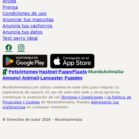
Ayuda
Prensa
Condiciones de uso
Anunciar tus mascotas
Anuncia tus cachorros
Anuncia tus gatos
Test perro ideal
Pets4Homes
Hastnet
PuppyPlaats
MundoAnimalia
Annunci Animali
Lancaster Puppies
MundoAnimalia.com utiliza cookies en este sitio para mejorar tu
experiencia de usuario. El uso de este sitio web y otros servicios
constituye la aceptación de los
Términos y Condiciones
y
la Política de
Privacidad y Cookies
de MundoAnimalia. Puedes
Administrar tus
preferencias
en cualquier momento.
© Derechos de autor
2026
-
Mundoanimalia