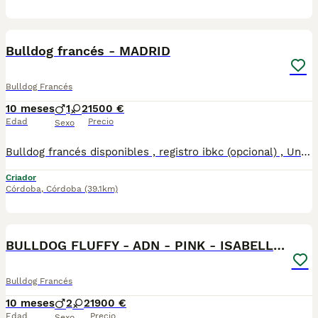
5
Bulldog francés - MADRID
Bulldog Francés
10 meses
1
2
1500 €
Edad
Precio
Sexo
Bulldog francés disponibles , registro ibkc (opcional) , Una de las mejores líneas morfológicas a nivel nacional, trabajamos en la mejora y desarrollo de la raza , tanto estructural como genética , actualmente disponemos machos y hembras , hacemos entregas personalizadas a toda España 610864702. CONDICIONES INMEJORABLES. COMPRUEBALO !! . También fluffy disponibles !
Criador
Córdoba
,
Córdoba
(39.1km)
7
BULLDOG FLUFFY - ADN - PINK - ISABELLA - BLUE
Bulldog Francés
10 meses
2
2
1900 €
Edad
Precio
Sexo