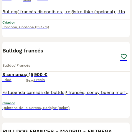
Bulldog francés disponibles , registro ibkc (opcional) , Una de las mejores líneas morfológicas a nivel internacional , exóticos , BIG ROPE , fluffy, trabajamos en la mejora y desarrollo de la raza , tanto estructural como genética , actualmente disponemos machos y hembras , hacemos entregas personalizadas a toda España 610864702. CONDICIONES INMEJORABLES. COMPRUEBALO !! . Gracias
Criador
Córdoba
,
Córdoba
(39.1km)
1
Bulldog francés
Bulldog Francés
8 semanas
5
900 €
Edad
Precio
Sexo
Estupenda camada de bulldog francés, conuy buena morfología chatos, bajitos y compactos, costa de 5 machitos criados en ambiente familiar de padres sin ningún tipo de problemas de alergia ni de respiración.
Criador
Quintana de la Serena
,
Badajoz
(98km)
6
BULLDOG FRANCES - MADRID - ENTREGA