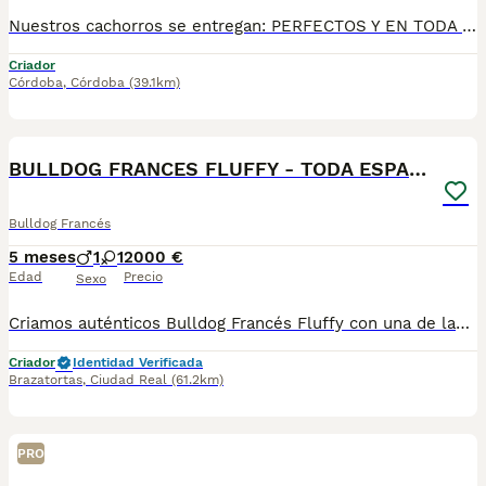
Nuestros cachorros se entregan: PERFECTOS Y EN TODA ESPAÑA ✔ Vacunados y desparasitados según su edad. ✔ Con microchip y cartilla veterinaria al día. ✔ Revisados veterinariamente antes de la entrega. ✔ Procedentes de líneas cuidadosamente seleccionadas por salud, morfología y carácter. ✔ Con una excelente socialización desde pequeños y habituados al contacto diario con personas. ✔ Iniciados en el aprendizaje para hacer sus necesidades en empapador, facilitando su adaptación al nuevo hogar. ✔ Con asesoramiento antes y después de la entrega para ayudarte en todo lo que necesites.Realizamos entregas en Sevilla, Málaga, Cádiz, Córdoba, Granada, Jaén, Huelva y Almería, además de ciudades como Marbella, Jerez de la Frontera, Algeciras, Estepona, Fuengirola, Benalmádena, Mijas, Torremolinos, Dos Hermanas, Antequera y cualquier otro punto de Andalucía. 🚚 Entrega 100% a contrarreembolso. No tendrás que pagar el cachorro por adelantado. Lo recibes en la puerta de tu casa y podrás comprobar que todo está correcto antes de realizar el pago.610864702
Criador
Córdoba
,
Córdoba
(39.1km)
5
BULLDOG FRANCES FLUFFY - TODA ESPAÑA
Bulldog Francés
5 meses
1
1
2000 €
Edad
Precio
Sexo
Criamos auténticos Bulldog Francés Fluffy con una de las mejores selecciones genéticas de Europa. ✅ Morfologías ✅ Carácter equilibrado y sociable. ✅ Informe de valoración emitido por un juez oficial de la raza. ✅ Revisados veterinariamente, vacunados, desparasitados, con microchip y documentación al día. La experiencia va mucho más allá del cachorro: 🚚 Entrega en la puerta de tu casa en toda España. 💳 Pago 100% contra reembolso (sin adelantar ni un euro). 🎁 Se entrega con transportín, empapadores, kit de bienvenida y todo lo necesario para sus primeros días610864702
Criador
Identidad Verificada
Brazatortas
,
Ciudad Real
(61.2km)
PRO