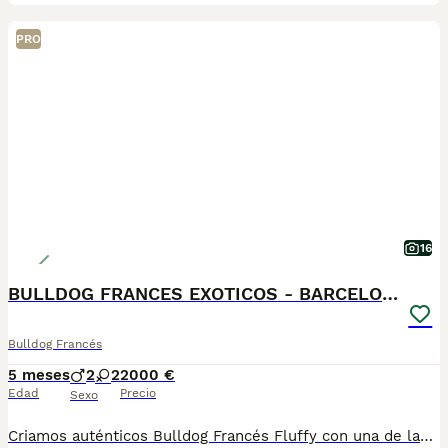
PRO
16
BULLDOG FRANCES EXOTICOS - BARCELONA
Bulldog Francés
5 meses
2
2
2000 €
Edad
Precio
Sexo
Criamos auténticos Bulldog Francés Fluffy con una de las mejores selecciones genéticas de Europa. ✅ Morfologías excepcionales. ✅ Carácter equilibrado y sociable. ✅ Informe de valoración emitido por un juez oficial de la raza. ✅ Revisados veterinariamente, vacunados, desparasitados, con microchip y documentación al día. La experiencia va mucho más allá del cachorro: 🚚 Entrega en la puerta de tu casa en toda España. 💳 Pago 100% contra reembolso (sin adelantar ni un euro). 🎁 Se entrega con transportín, empapadores, kit de bienvenida y todo lo necesario para sus primeros días610864702