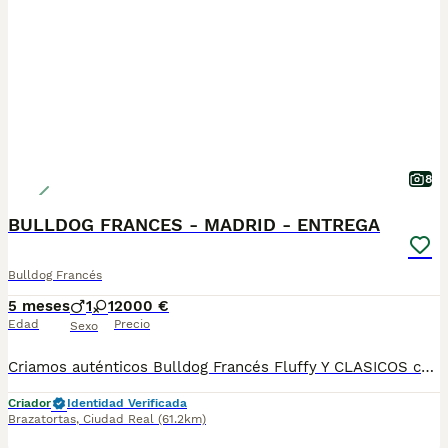
8
BULLDOG FRANCES - MADRID - ENTREGA
Bulldog Francés
5 meses
1
1
2000 €
Edad
Precio
Sexo
Criamos auténticos Bulldog Francés Fluffy Y CLASICOS con una de las mejores selecciones genéticas de Europa. ✅ Morfologías excepcionales. ✅ Carácter equilibrado y sociable. ✅ Informe de valoración emitido por un juez oficial de la raza. ✅ Revisados veterinariamente, vacunados, desparasitados, con microchip y documentación al día. La experiencia va mucho más allá del cachorro: 🚚 Entrega en la puerta de tu casa en toda España. 💳 Pago 100% contra reembolso (sin adelantar ni un euro). 🎁 Se entrega con transportín, empapadores, kit de bienvenida y todo lo necesario para sus primeros días610864702
Criador
Identidad Verificada
Brazatortas
,
Ciudad Real
(61.2km)