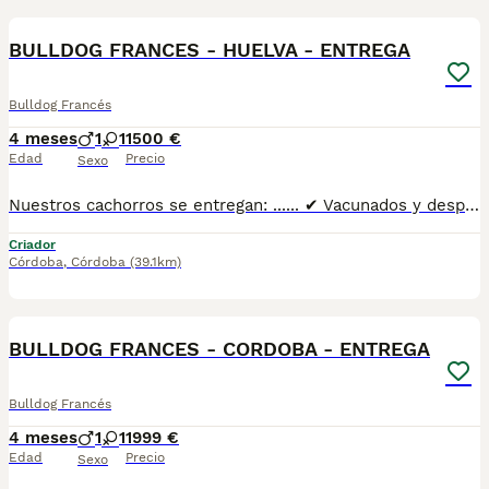
3
BULLDOG FRANCES - HUELVA - ENTREGA
Bulldog Francés
4 meses
1
1
1500 €
Edad
Precio
Sexo
Nuestros cachorros se entregan: ...... ✔ Vacunados y desparasitados según su edad. ✔ Con microchip y cartilla veterinaria al día. ✔ Revisados veterinariamente antes de la entrega. ✔ Procedentes de líneas cuidadosamente seleccionadas por salud, morfología y carácter. ✔ Con una excelente socialización desde pequeños y habituados al contacto diario con personas. ✔ Iniciados en el aprendizaje para hacer sus necesidades en empapador, facilitando su adaptación al nuevo hogar. ✔ Con asesoramiento antes y después de la entrega para ayudarte en todo lo que necesites.Realizamos entregas en Sevilla, Málaga, Cádiz, Córdoba, Granada, Jaén, Huelva y Almería, además de ciudades como Marbella, Jerez de la Frontera, Algeciras, Estepona, Fuengirola, Benalmádena, Mijas, Torremolinos, Dos Hermanas, Antequera y cualquier otro punto de Andalucía. 🚚 Entrega 100% a contrarreembolso. No tendrás que pagar el cachorro por adelantado. Lo recibes en la puerta de tu casa y podrás comprobar que todo está correcto antes de realizar el pago.610864702
Criador
Córdoba
,
Córdoba
(39.1km)
1
BULLDOG FRANCES - CORDOBA - ENTREGA
Bulldog Francés
4 meses
1
1
1999 €
Edad
Precio
Sexo