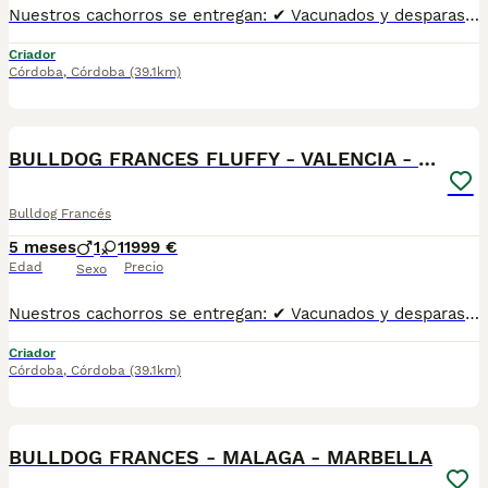
Nuestros cachorros se entregan: ✔ Vacunados y desparasitados según su edad. ✔ Con microchip y cartilla veterinaria al día. ✔ Revisados veterinariamente antes de la entrega. ✔ Procedentes de líneas cuidadosamente seleccionadas por salud, morfología y carácter. ✔ Con una excelente socialización desde pequeños y habituados al contacto diario con personas. ✔ Iniciados en el aprendizaje para hacer sus necesidades en empapador, facilitando su adaptación al nuevo hogar. ✔ Con asesoramiento antes y después de la entrega para ayudarte en todo lo que necesites.Realizamos entregas en Sevilla, Málaga, Cádiz, Córdoba, Granada, Jaén, Huelva y Almería, además de ciudades como Marbella, Jerez de la Frontera, Algeciras, Estepona, Fuengirola, Benalmádena, Mijas, Torremolinos, Dos Hermanas, Antequera y cualquier otro punto de Andalucía. 🚚 Entrega 100% a contrarreembolso. No tendrás que pagar el cachorro por adelantado. Lo recibes en la puerta de tu casa y podrás comprobar que todo está correcto antes de realizar el pago.610864702
Criador
Córdoba
,
Córdoba
(39.1km)
1
BULLDOG FRANCES FLUFFY - VALENCIA - ENTREGA
Bulldog Francés
5 meses
1
1
1999 €
Edad
Precio
Sexo
Nuestros cachorros se entregan: ✔ Vacunados y desparasitados según su edad. ✔ Con microchip y cartilla veterinaria al día. ✔ Revisados veterinariamente antes de la entrega. ✔ Procedentes de líneas cuidadosamente seleccionadas por salud, morfología y carácter. ✔ Con una excelente socialización desde pequeños y habituados al contacto diario con personas. ✔ Iniciados en el aprendizaje para hacer sus necesidades en empapador, facilitando su adaptación al nuevo hogar. ✔ Con asesoramiento antes y después de la entrega para ayudarte en todo lo que necesites.Realizamos entregas en Sevilla, Málaga, Cádiz, Córdoba, Granada, Jaén, Huelva y Almería, además de ciudades como Marbella, Jerez de la Frontera, Algeciras, Estepona, Fuengirola, Benalmádena, Mijas, Torremolinos, Dos Hermanas, Antequera y cualquier otro punto de Andalucía. 🚚 Entrega 100% a contrarreembolso. No tendrás que pagar el cachorro por adelantado. Lo recibes en la puerta de tu casa y podrás comprobar que todo está correcto antes de realizar el pago.610864702
Criador
Córdoba
,
Córdoba
(39.1km)
1
BULLDOG FRANCES - MALAGA - MARBELLA