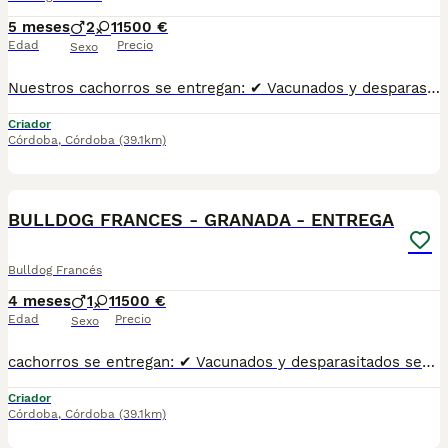
5 meses
2
1
1500 €
Edad
Precio
Sexo
Nuestros cachorros se entregan: ✔ Vacunados y desparasitados según su edad. ✔ Con microchip y cartilla veterinaria al día. ✔ Revisados veterinariamente antes de la entrega. ✔ Procedentes de líneas cuidadosamente seleccionadas por salud, morfología y carácter. ✔ Con una excelente socialización desde pequeños y habituados al contacto diario con personas. ✔ Iniciados en el aprendizaje para hacer sus necesidades en empapador, facilitando su adaptación al nuevo hogar. ✔ Con asesoramiento antes y después de la entrega para ayudarte en todo lo que necesites.Realizamos entregas en Sevilla, Málaga, Cádiz, Córdoba, Granada, Jaén, Huelva y Almería, además de ciudades como Marbella, Jerez de la Frontera, Algeciras, Estepona, Fuengirola, Benalmádena, Mijas, Torremolinos, Dos Hermanas, Antequera y cualquier otro punto de Andalucía Y TODA ESPAÑA !!! 100% a contrarreembolso. No tendrás que pagar el cachorro por adelantado. Lo recibes en la puerta de tu casa y podrás comprobar que todo está correcto antes de realizar el pago.610864702
Criador
Córdoba
,
Córdoba
(39.1km)
1
BULLDOG FRANCES - GRANADA - ENTREGA
Bulldog Francés
4 meses
1
1
1500 €
Edad
Precio
Sexo
cachorros se entregan: ✔ Vacunados y desparasitados según su edad. ✔ Con microchip y cartilla veterinaria al día. ✔ Revisados veterinariamente antes de la entrega. ✔ Procedentes de líneas cuidadosamente seleccionadas por salud, morfología y carácter. ✔ Con una excelente socialización desde pequeños y habituados al contacto diario con personas. ✔ Iniciados en el aprendizaje para hacer sus necesidades en empapador, facilitando su adaptación al nuevo hogar. ✔ Con asesoramiento antes y después de la entrega para ayudarte en todo lo que necesites.Realizamos entregas en Sevilla, Málaga, Cádiz, Córdoba, Granada, Jaén, Huelva y Almería, además de ciudades como Marbella, Jerez de la Frontera, Algeciras, Estepona, Fuengirola, Benalmádena, Mijas, Torremolinos, Dos Hermanas, Antequera y cualquier otro punto de Andalucía. 🚚 Entrega 100% a contrarreembolso. No tendrás que pagar el cachorro por adelantado. Lo recibes en la puerta de tu casa y podrás comprobar que todo está correcto antes de realizar el pago.610864702
Criador
Córdoba
,
Córdoba
(39.1km)