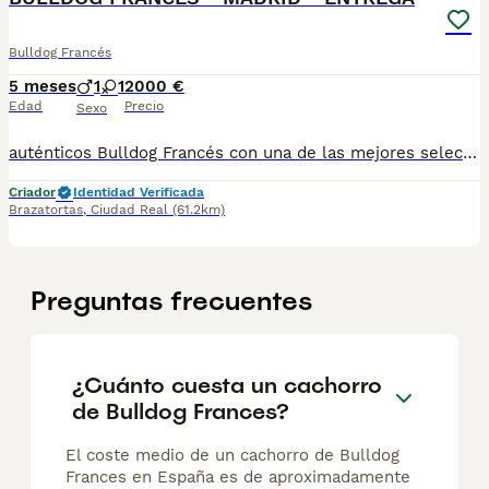
Bulldog Francés
5 meses
1
1
2000 €
Edad
Precio
Sexo
auténticos Bulldog Francés con una de las mejores selecciones genéticas de Europa. ✅ Morfologías excepcionales. ✅ Carácter equilibrado y sociable. ✅ Informe de valoración emitido por un juez oficial de la raza. ✅ Revisados veterinariamente, vacunados, desparasitados, con microchip y documentación al día. La experiencia va mucho más allá del cachorro: 🚚 Entrega en la puerta de tu casa en toda España. 💳 Pago 100% contra reembolso (sin adelantar ni un euro). 🎁 Se entrega con transportín, empapadores, kit de bienvenida y todo lo necesario para sus primeros días610864702
Criador
Identidad Verificada
Brazatortas
,
Ciudad Real
(61.2km)
Preguntas frecuentes
¿Cuánto cuesta un cachorro
de Bulldog Frances?
El coste medio de un cachorro de Bulldog
Frances en España es de aproximadamente