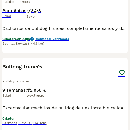
Bulldog Francés
Para 6 días
3
3
Edad
Sexo
Cachorros de bulldog francés, completamente sanos y de calidad, con vacunas y desparasitaciones correspondientes a la edad de la entrega. Criados en ambiente familiar.
Criador
Con Afijo
Identidad Verificada
Sevilla
,
Sevilla
(144.6km)
5
Bulldog francés
Bulldog Francés
9 semanas
2
950 €
Edad
Precio
Sexo
Espectacular machitos de bulldog de una increíble calidad en morfología y carácter, posibilidad de enviar a cualquier punto de España, Baleares y Canarias.
Criador
Carmona
,
Sevilla
(114.3km)