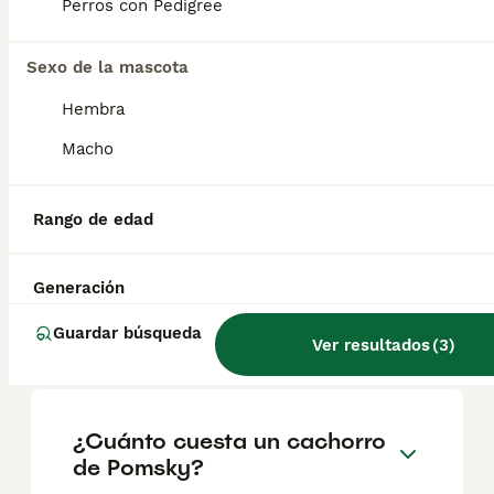
Perros con Pedigree
Pomsky minis
Sexo de la mascota
Pomsky
Hembra
4 meses
3
1
400 €
Macho
Edad
Precio
Sexo
Disponemos de nueva camada de pomsky minis de segunda generación. Algunos de ellos no alcanzarán ni los 3 kg. Son cachorros muy sociables y cariñosos y por su tamaño son excelentes para poner viajar con ellos a donde quieras. Se pueden conocer personalmente ,enviamos videos o hacemos videollamada como prefieras. El precio varía según el ejemplar. Para más información escríbeme o llámame al 642996848
Rango de edad
Criador
Con Afijo
Zalamea de la Serena
,
Badajoz
(91.3km)
Generación
Guardar búsqueda
Ver resultados
(
3
)
Preguntas frecuentes
¿Cuánto cuesta un cachorro
de Pomsky?