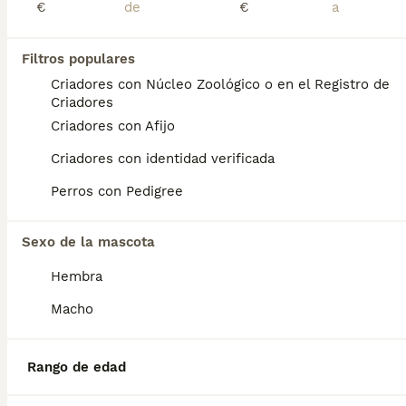
€
€
Jack terrier
Filtros populares
Criadores con Núcleo Zoológico o en el Registro de
Jack Russell Terrier
Criadores
4 meses
3
3
300 €
Criadores con Afijo
Edad
Precio
Sexo
Criadores con identidad verificada
Disponible camada de jack terrier, criada en ambiente familiar y listos para entregar. Se encuentran vacunados, desparasitados, con cartilla veterinaria y revisados. Para más inf no dude en preguntar.
Perros con Pedigree
Criador
Identidad Verificada
Malagón
,
Ciudad Real
(129.1km)
Sexo de la mascota
Hembra
Preguntas frecuentes
Macho
¿Cuánto cuesta un cachorro
Rango de edad
de Jack Russell Terrier?