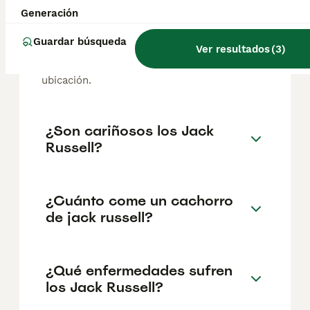
El coste medio de un cachorro de Jack
Generación
Russell Terrier en España es de
aproximadamente 547€, aunque los precios
Guardar búsqueda
Ver resultados
(
3
)
pueden variar según factores como el
pedigrí, la reputación del criador y la
ubicación.
¿Son cariñosos los Jack
Russell?
¿Cuánto come un cachorro
de jack russell?
¿Qué enfermedades sufren
los Jack Russell?