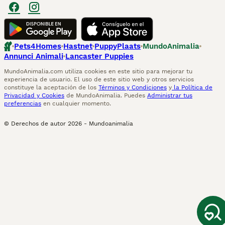
Pets4Homes
Hastnet
PuppyPlaats
MundoAnimalia
Annunci Animali
Lancaster Puppies
MundoAnimalia.com utiliza cookies en este sitio para mejorar tu
experiencia de usuario. El uso de este sitio web y otros servicios
constituye la aceptación de los
Términos y Condiciones
y
la Política de
Privacidad y Cookies
de MundoAnimalia. Puedes
Administrar tus
preferencias
en cualquier momento.
© Derechos de autor
2026
-
Mundoanimalia