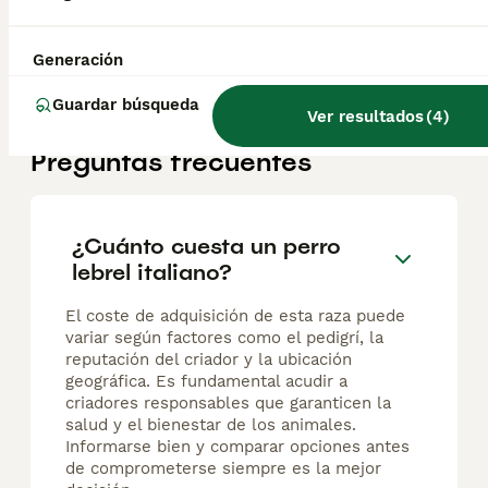
Disponibles cachorros de Piccolo Levriero Italiano, criados en entorno familiar y con especial atención a su bienestar, socialización y carácter. Raza elegante, cariñosa y muy apegada a su familia, ideal para convivencia en hogar. Destaca por su carácter dulce, sensibilidad y gran vínculo con las personas. Se entregan: • Con contrato de compraventa • Desparasitados y vacunados según edad • Microchip • Cartilla veterinaria • Padres visibles • Asesoramiento antes y después de la entrega Solo para familias responsables que busquen un compañero equilibrado y bien criado. Más información por privado. Seriedad y compromiso con la raza.
Criador
Identidad Verificada
Generación
Siruela
,
Badajoz
(86.2km)
Guardar búsqueda
Ver resultados
(
4
)
Preguntas frecuentes
¿Cuánto cuesta un perro
lebrel italiano?
El coste de adquisición de esta raza puede
variar según factores como el pedigrí, la
reputación del criador y la ubicación
geográfica. Es fundamental acudir a
criadores responsables que garanticen la
salud y el bienestar de los animales.
Informarse bien y comparar opciones antes
de comprometerse siempre es la mejor