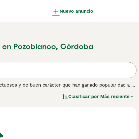
Nuevo anuncio
en Pozoblanco, Córdoba
tuosos y de buen carácter que han ganado popularidad a lo
los más pequeños de todas las razas de Spaniel, criados
Clasificar por
Más reciente
ena opción para familias con niños por su personalidad
 obtener información sobre esta raza de perro.