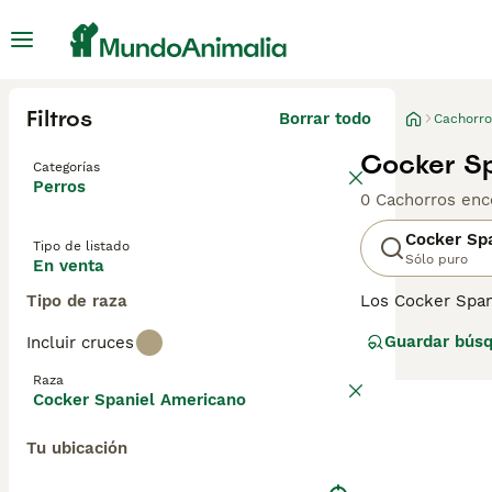
Filtros
Borrar todo
Cachorro
Cocker Sp
Categorías
Perros
0 Cachorros enc
Cocker Sp
Tipo de listado
Sólo puro
En venta
Tipo de raza
Los Cocker Span
largo de los añ
Guardar bús
Incluir cruces
originalmente c
amable, pero ta
Raza
Cocker Spaniel Americano
Lee nuestra
pág
Tu ubicación