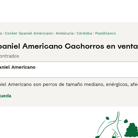
s
Cocker Spaniel Americano
Andalucía
Córdoba
Pozoblanco
aniel Americano Cachorros en venta
ontrados
aniel Americano
iel Americano son perros de tamaño mediano, enérgicos, afec
os tanto aquí en España como en otras partes del mundo. Son 
queda
omo perros de caza. Los Cocker Spaniel Americano son una bu
mbién son una buena opción como perros de compañía.
ina de consejos de compra de Cocker Spaniel Americano
para