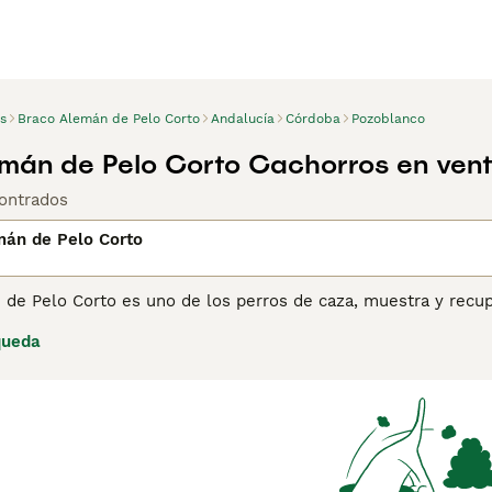
s
Braco Alemán de Pelo Corto
Andalucía
Córdoba
Pozoblanco
mán de Pelo Corto Cachorros en ven
ontrados
mán de Pelo Corto
 de Pelo Corto es uno de los perros de caza, muestra y recu
erra Mundial. Son perros atractivos, atléticos y dedicados q
queda
uenos perros de compañía y de familia. Son perros grandes y 
su naturaleza ecuánime, tienen éxito tanto en el campo como 
ina de consejos de compra de Braco Alemán de Pelo Corto
pa