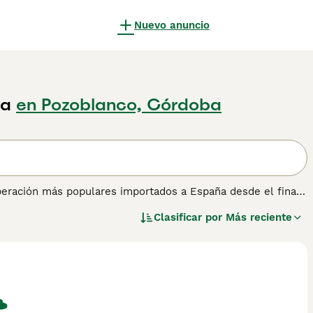
Nuevo anuncio
ta
en Pozoblanco, Córdoba
peración más populares importados a España desde el final
ue también han ganado una sólida reputación a lo largo de
Clasificar por
Más reciente
atléticos con una apariencia noble y elegante que,
en la pista de exhibición.
ra obtener información sobre esta raza de perro.