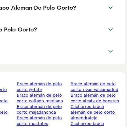
raco Aleman De Pelo Corto?
e Pelo Corto?
braco alemán de pelo
braco alemán de pelo
orto
corto getafe
corto rivas vaciamadrid
braco alemán de pelo
braco alemán de pelo
corto collado mediano
corto alcala de henares
o
braco alemán de pelo
cachorros braco
corto majadahonda
alemán de pelo corto
braco alemán de pelo
almendralejo
corto mostoles
cachorros braco