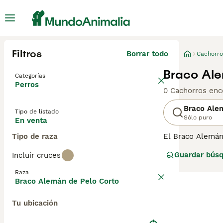
Filtros
Borrar todo
Cachorro
Braco Ale
Categorías
Perros
0 Cachorros enc
Braco Ale
Tipo de listado
Sólo puro
En venta
Tipo de raza
El Braco Alemán
de la Segunda Gu
Guardar bús
Incluir cruces
los años como b
combinados con 
Raza
Braco Alemán de Pelo Corto
Lee nuestra
pág
Tu ubicación