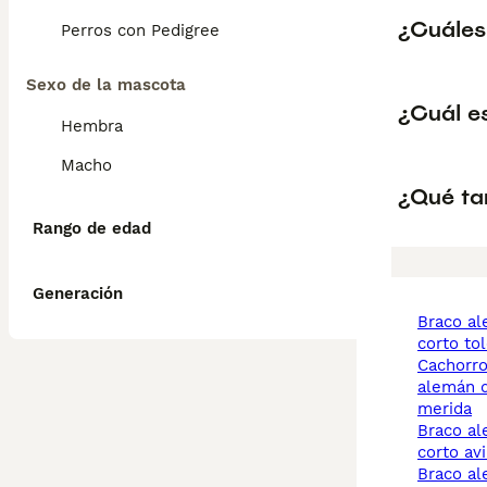
¿Cuáles
Perros con Pedigree
Sexo de la mascota
¿Cuál e
Hembra
Macho
¿Qué ta
Rango de edad
Generación
braco alemán de pelo
corto to
cachorros braco
alemán d
merida
braco alemán de pelo
corto avi
braco alemán de pelo