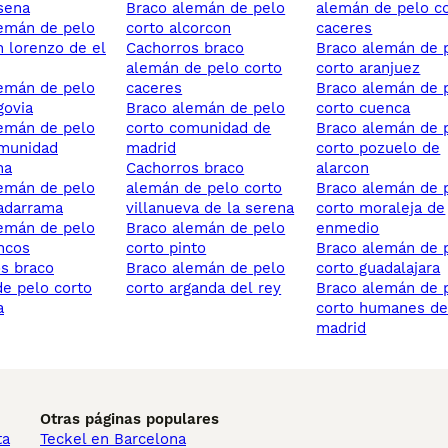
sena
braco alemán de pelo
alemán de pelo c
corto alcorcon
caceres
n lorenzo de el
cachorros braco
braco alemán de pelo
alemán de pelo corto
corto aranjuez
caceres
braco alemán de pelo
govia
braco alemán de pelo
corto cuenca
corto comunidad de
braco alemán de pelo
omunidad
madrid
corto pozuelo de
na
cachorros braco
alarcon
alemán de pelo corto
braco alemán de pelo
adarrama
villanueva de la serena
corto moraleja de
braco alemán de pelo
enmedio
ncos
corto pinto
braco alemán de pelo
braco alemán de pelo
corto guadalajara
e pelo corto
corto arganda del rey
braco alemán de pelo
a
corto humanes d
madrid
Otras páginas populares
ta
Teckel en Barcelona