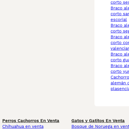
corto se
braco alemán de pelo
corto sa
escorial
braco alemán de pelo
corto se
braco alemán de pelo
corto c
valencia
braco alemán de pelo
corto gu
braco alemán de pelo
corto yu
cachorros braco
alemán d
plasenci
Perros Cachorros En Venta
Gatos y Gatitos En Venta
Chihuahua en venta
Bosque de Noruega en ven