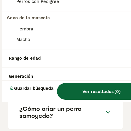
factores como el pedigrí, la reputación del
Perros con Pedigree
criador y la ubicación.
Sexo de la mascota
¿Es el samoyedo inteligente?
Hembra
Macho
¿Cuánto puede vivir un
samoyedo?
Rango de edad
Generación
¿Qué tamaño tiene un
samoyedo Toy?
Guardar búsqueda
Ver resultados
(
0
)
¿Cómo criar un perro
samoyedo?