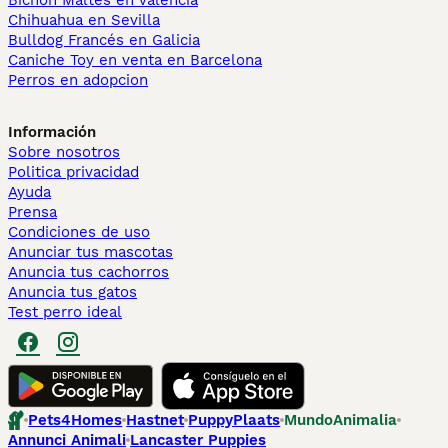
Bichón Maltés en València
Chihuahua en Sevilla
Bulldog Francés en Galicia
Caniche Toy en venta en Barcelona
Perros en adopcion
Información
Sobre nosotros
Politica privacidad
Ayuda
Prensa
Condiciones de uso
Anunciar tus mascotas
Anuncia tus cachorros
Anuncia tus gatos
Test perro ideal
Pets4Homes
Hastnet
PuppyPlaats
MundoAnimalia
Annunci Animali
Lancaster Puppies