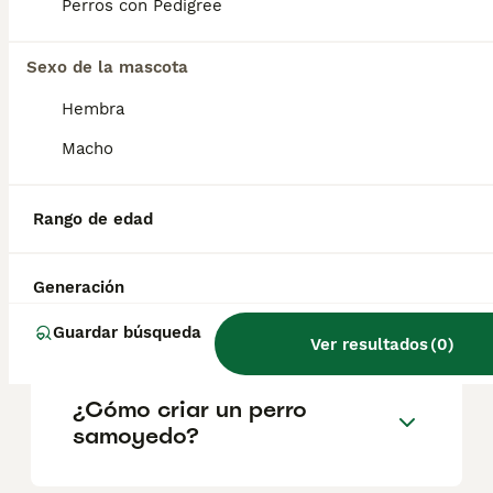
factores como el pedigrí, la reputación del
Perros con Pedigree
criador y la ubicación.
Sexo de la mascota
¿Es el samoyedo inteligente?
Hembra
Macho
¿Cuánto puede vivir un
samoyedo?
Rango de edad
Generación
¿Qué tamaño tiene un
samoyedo Toy?
Guardar búsqueda
Ver resultados
(
0
)
¿Cómo criar un perro
samoyedo?