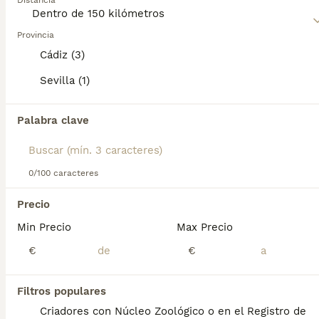
Distancia
alrededor, lo que los convierte en excelentes perros
11 semanas
2
2
300 €
guardianes.
Edad
Precio
Sexo
Provincia
Lee nuestra
página de consejos de compra de Pinscher
Cádiz (3)
🐶 Mini Pinscher disponibles 🐶 Se venden preciosos Mini Pinscher de color negro fuego y blue, machos y hembras, con 2 meses de edad. ✅ Cartilla sanitaria al día ✅ Primera vacuna puesta ✅ Desparasitados ✅ Contrato de garantía ✅ Todo en regla y listos para entregar Para más información, fotos o reservar, contacta al 634007783
Miniatura
para obtener información sobre esta raza de
perro.
Sevilla (1)
Criador
Identidad Verificada
Sevilla
,
Sevilla
(84.6km)
Palabra clave
3
Pincher Mini
0/100 caracteres
Pinscher Miniatura
Precio
11 semanas
3
2
480 €
Min Precio
Max Precio
Edad
Precio
Sexo
€
€
Cachorritos preciosos de MiniPincher. Somos profesionales con años de experiencia. Diariamente mimamos y supervisamos a nuestros cachorritos. Entregamos con Revisión Veterinaria, Factura de compra, garantía vírica, formulario de reconocimiento de raza pura, junto con su cartilla de vacunación y desparasitacion al día de la entrega. Hacemos envíos a toda la península y Baleares mediante servicio propio de transporte. Posibilidad de pago contrareembolso. Para más información no dude en contactar con nosotros. TLF: 649297709. Solo atiendo wasap o tlf. Gracias
Criador
Filtros populares
Sanlúcar de Barrameda
,
Cádiz
(13.9km)
Criadores con Núcleo Zoológico o en el Registro de
4