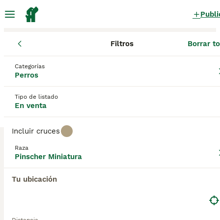
Publi
Filtros
Borrar t
Cachorros
Pinscher Miniatura
Andalucía
Cádiz
Rota
Categorías
Pinscher Miniatura Cachorros en venta
Perros
en Rota, Cádiz
Tipo de listado
4 Cachorros encontrados
En venta
Pinscher Miniatura
Filtros
Sólo puro
Incluir cruces
El Pinscher Miniatura se originó en Alemania, donde
Raza
siempre han sido muy apreciados por su apariencia, lealtad
Pinscher Miniatura
Guardar búsqueda
Orden
y naturaleza extremadamente valiente. Tienen un modo de
3
andar único en el que estos perros pequeños dan un paso
Tu ubicación
alto, un rasgo que encaja con su personalidad segura de sí
Excelentes cachorros Pinscher en miniatura
misma. A menudo denominados Min Pins, son
naturalmente muy curiosos e inquisitivos y nada les gusta
más que involucrarse en todo lo que sucede a su
Pinscher Miniatura