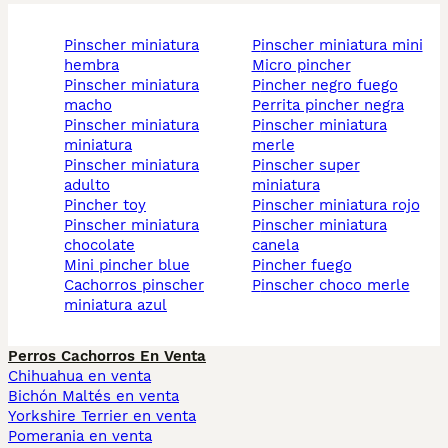
pinscher miniatura
pinscher miniatura mini
hembra
micro pincher
pinscher miniatura
pincher negro fuego
macho
perrita pincher negra
pinscher miniatura
pinscher miniatura
miniatura
merle
pinscher miniatura
pinscher super
adulto
miniatura
pincher toy
pinscher miniatura rojo
pinscher miniatura
pinscher miniatura
chocolate
canela
mini pincher blue
pincher fuego
cachorros pinscher
pinscher choco merle
miniatura azul
Perros Cachorros En Venta
Chihuahua en venta
Bichón Maltés en venta
Yorkshire Terrier en venta
Pomerania en venta