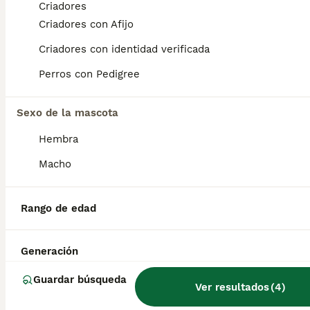
Criadores
Criadores con Afijo
MiniPincher Chocolate
Criadores con identidad verificada
Pinscher Miniatura
Perros con Pedigree
13 semanas
2
490 €
Edad
Precio
Sexo
Sexo de la mascota
Preciosos cachorritos de MiniPincher. Somos centro de mascotas con años de experiencia. Diariamente cuidamos a nuestros cachorros. Los entregamos con Revisión Veterinaria, Factura de compra, garantía vírica, formulario de reconocimiento de raza pura, junto con su cartilla de vacunación y desparasitacion al día de la entrega. Hacemos envíos a toda la península y Baleares mediante servicio propio de transporte. Posibilidad de pago contrareembolso. Para más información no dude en contactar con nosotros estaremos encantados de atenderle. TLF: 649297709
Hembra
Criador
Macho
Sanlúcar de Barrameda
,
Cádiz
(13.9km)
2
Rango de edad
Pinscher Mini Chocolate
Generación
Pinscher Miniatura
9 meses
1
1
550 €
Guardar búsqueda
Ver resultados
(
4
)
Edad
Precio
Sexo