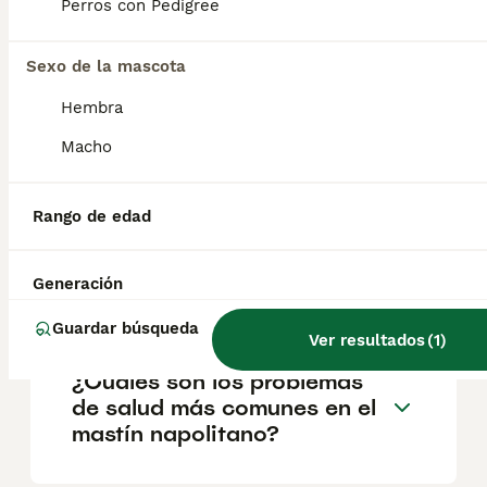
Perros con Pedigree
salud y el bienestar de los animales.
Informarse bien y comparar opciones antes
de comprometerse siempre es la mejor
Sexo de la mascota
decisión.
Hembra
Macho
¿El mastín napolitano es
agresivo?
Rango de edad
¿Cuánto cuesta un cachorro
Generación
mastín napolitano?
Guardar búsqueda
Ver resultados
(
1
)
¿Cuáles son los problemas
de salud más comunes en el
mastín napolitano?