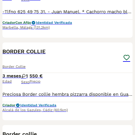
-Tlfno 625 49 75 31. - Juan Manuel. * Cachorro macho blanco y negro disponible. * Se entrega vacunado y desparasitado con la cartilla veterinaria. * Hacemos revisión veterinaria completa con test de Parvo y coronavirus para garantizar que están sanos.
Criador
Con Afijo
Identidad Verificada
Marbella
,
Málaga
(131.2km)
5
BORDER COLLIE
Border Collie
3 meses
1
550 €
Edad
Precio
Sexo
Preciosa Border collie hembra pizzarra disponible en Guau Gazul. Ubicada en Alcalá de los Gazules, Cádiz. También hacemos envíos. Para más información contacta con nosotros
Criador
Identidad Verificada
Alcalá de los Gazules
,
Cádiz
(60.1km)
1
Border collie