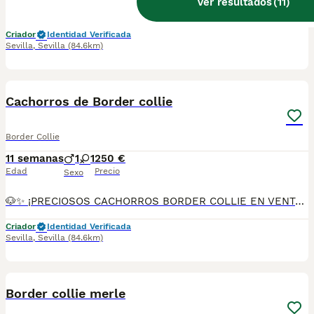
Ver resultados
(
11
)
🐶🍫✨ ¡PRECIOSOS CACHORRITOS BORDER COLLIE EN VENTA! ✨🍫🐶 🤎🤍 Dos hembras color CHOCOLATE Y BLANCO 💙🤍 Un macho color MERLE 🎂 2 meses de edad 👨‍👩‍👧‍👦 Padres: 🐾 DUKE (padre) 🐾 DAMA (madre) 📦 Se entregan con: 💉 Primera vacuna 🪱 Desparasitados 📘 Cartilla sanitaria 📝 Contrato de garantía ✅ Todo al día 🚚 Posibilidad de envío a toda la península 🇪🇸 📲 Más información y reservas: 📞 614 140 345 🐾 Cachorritos muy cariñosos, inteligentes y con el carácter ideal para formar parte de una familia. ¡No dejes pasar la oportunidad de darles un hogar lleno de amor y alegría! ❤️🏡🐾 ✨ ¡Listos para encontrar a su familia perfecta! ✨
Criador
Identidad Verificada
Sevilla
,
Sevilla
(84.6km)
3
Cachorros de Border collie
Border Collie
11 semanas
1
1
250 €
Edad
Precio
Sexo
🐶✨ ¡PRECIOSOS CACHORROS BORDER COLLIE EN VENTA! ✨🐶 💙 Macho color MERLE 🖤🤍 Hembra color BLANCO Y NEGRO 🎂 2 meses de edad 📦 Se entregan con: 💉 Primera vacuna 🪱 Desparasitados 📘 Cartilla sanitaria 📝 Contrato de garantía ✅ Todo al día 🚚 Posibilidad de envío a toda la península 🇪🇸 📲 Más información y reservas: 📞 614 140 345 🐾 Son cachorritos muy cariñosos, inteligentes y con el carácter ideal para formar parte de una familia. ¡No dejes pasar la oportunidad de darles un hogar lleno de amor! ❤️🏡🐾
Criador
Identidad Verificada
Sevilla
,
Sevilla
(84.6km)
1
Border collie merle