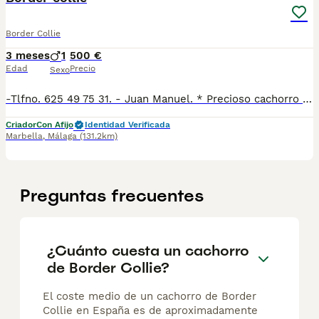
Border Collie
3 meses
1
500 €
Edad
Precio
Sexo
-Tlfno. 625 49 75 31. - Juan Manuel. * Precioso cachorro bicolor listo para entregar. * Criamos a nuestros cachorros en un ambiente familiar, por lo que tienen sociabilización con niños y con otros. * Llevan vacunas al día según edad y también la desparasitación. * Se entregan con la cartilla veterinaria sellada por el veterinario. .
Criador
Con Afijo
Identidad Verificada
Marbella
,
Málaga
(131.2km)
Preguntas frecuentes
¿Cuánto cuesta un cachorro
de Border Collie?
El coste medio de un cachorro de Border
Collie en España es de aproximadamente