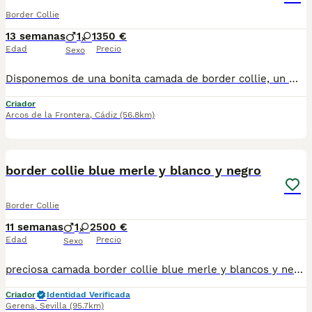
Border Collie
13 semanas
1
1
350 €
Edad
Precio
Sexo
Disponemos de una bonita camada de border collie, un macho y una hembra disponibles. Colores blue merle y tricolor. Se entregan vacunados y desparacitados acorde a su edad . Enviamos a toda España . Podemos mandarte fotos y vídeos detallados de cada uno, para más información a través de WhatsApp, atendertemos a la mayor brevedad posible.
Criador
Arcos de la Frontera
,
Cádiz
(56.8km)
20
border collie blue merle y blanco y negro
Border Collie
11 semanas
1
2
500 €
Edad
Precio
Sexo
preciosa camada border collie blue merle y blancos y negro nacidos 19/05/2026 desparacitados interna externamente revisión veterinaria vacunación al día cartilla de vacunación dóciles y nobles criados en ambiente familiar listos para entrega 1 hembra blue merle 400€ 1 hembra blue merle ojos celeste 500€
Criador
Identidad Verificada
Gerena
,
Sevilla
(95.7km)