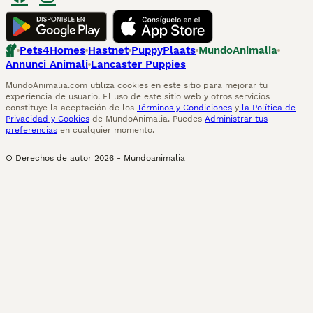
Pets4Homes
Hastnet
PuppyPlaats
MundoAnimalia
Annunci Animali
Lancaster Puppies
MundoAnimalia.com utiliza cookies en este sitio para mejorar tu
experiencia de usuario. El uso de este sitio web y otros servicios
constituye la aceptación de los
Términos y Condiciones
y
la Política de
Privacidad y Cookies
de MundoAnimalia. Puedes
Administrar tus
preferencias
en cualquier momento.
© Derechos de autor
2026
-
Mundoanimalia