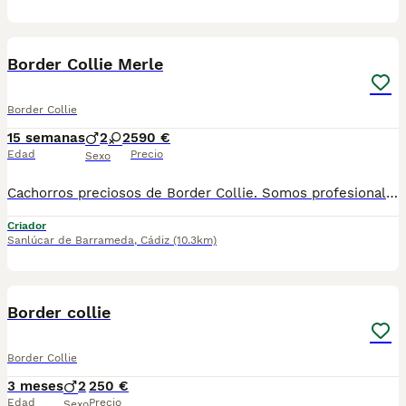
4
Border Collie Merle
Border Collie
15 semanas
2
2
590 €
Edad
Precio
Sexo
Cachorros preciosos de Border Collie. Somos profesionales con años de experiencia. Entregamos a nuestros cachorritos con revisión Veterinaria, Factura de compra, garantía vírica, formulario de reconocimiento de raza pura, junto con su cartilla de vacunación y desparasitacion al día de la entrega. Enviamos a toda España y Baleares mediante servicio propio de transporte. Posibilidad de pago contrareembolso. Para más información no dude en contactar con nosotros. TLF: 649297709. Solo atiendo wasap o tlf. Gracias
Criador
Sanlúcar de Barrameda
,
Cádiz
(10.3km)
2
Border collie
Border Collie
3 meses
2
250 €
Edad
Precio
Sexo