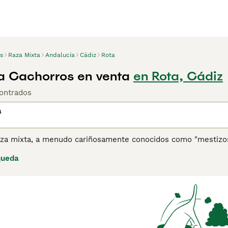
s
Raza Mixta
Andalucía
Cádiz
Rota
a Cachorros en venta
en Rota, Cádiz
ontrados
a
aza mixta, a menudo cariñosamente conocidos como "mestizos"
erales para la salud. Cubriendo un amplio espectro, estos pe
queda
, incluyendo tamaños, personalidades y pelajes variados. Los
las texturas pueden ser cortas, largas, rizadas o lisas, lo q
mixta pueden adaptarse a cambios en el estilo de vida, siend
alud, a menudo resistente debido a la diversidad genética, e
el temperamento pueden variar ampliamente, ofreciendo rasgo