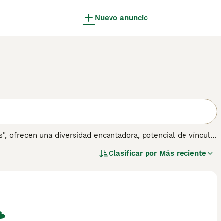
Nuevo anuncio
, ofrecen una diversidad encantadora, potencial de vínculo
rros pueden manifestar una variedad de características de
Clasificar por
Más reciente
 colores del pelaje pueden variar desde sólidos hasta
ue añade a su encanto único. Como compañeros versátiles, los
o adecuados tanto para hogares activos como para casas
s un factor notable, haciéndolos compañeros robustos. La
s de comportamiento únicos para disfrutar y fomentar.