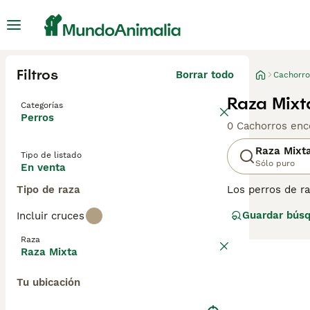
Filtros
Borrar todo
Cachorro
Raza Mixt
Categorías
Perros
0 Cachorros enc
Raza Mixt
Tipo de listado
Sólo puro
En venta
Tipo de raza
Los perros de r
y beneficios gen
Guardar bús
Incluir cruces
diferentes razas
multicolores, y 
Raza
perros de raza 
Raza Mixta
tranquilas. Su s
inteligencia y 
Tu ubicación