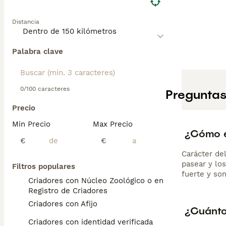
tiene un alto ni
página de conse
Distancia
Palabra clave
0/100 caracteres
Preguntas
Precio
Min Precio
Max Precio
¿Cómo e
€
€
Carácter de
pasear y los
Filtros populares
fuerte y son
Criadores con Núcleo Zoológico o en el
Registro de Criadores
Criadores con Afijo
¿Cuánto
Criadores con identidad verificada