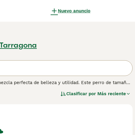
Nuevo anuncio
 Tarragona
ezcla perfecta de belleza y utilidad. Este perro de tamaño
yendo negro y fuego, rojo, azul y leonado. Conocidos
Clasificar por
Más reciente
on tan ágiles como fuertes, lo que los convierte en
ia en el siglo XVII, el Pinscher Alemán se utilizaba
Esta raza comparte su ascendencia con el Doberman Pinscher
 los
s, gracias a su naturaleza inteligente y afectuosa. Los
o que los convierte en vigilantes atentos. Su inteligencia y
a métodos de refuerzo positivo y constante. Esta raza