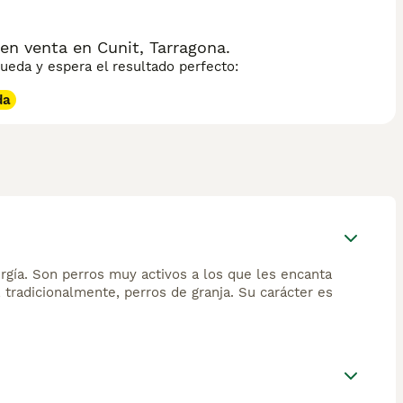
mental para mantenerse saludable y contento. Lee nuestra
obre esta raza de perro.
n venta en Cunit, Tarragona.
eda y espera el resultado perfecto:
da
rgía. Son perros muy activos a los que les encanta
, tradicionalmente, perros de granja. Su carácter es