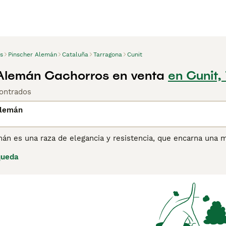
s
Pinscher Alemán
Cataluña
Tarragona
Cunit
Alemán Cachorros en venta
en Cunit,
ontrados
Alemán
án es una raza de elegancia y resistencia, que encarna una m
eriza por su pelaje corto y liso, que viene en varios colores inclu
queda
en musculado y su actitud enérgica, los Pinschers Alemanes s
ñeros para individuos o familias activas. Originario de Aleman
para proteger hogares y granjas, así como para cazar ratas. 
ostrando un orgulloso legado de versatilidad y coraje. A pesar de su pasado como perro de trabajo,
es se han adaptado perfectamente al rol de mascotas querida
es son conocidos por su lealtad y sus instintos protectores, l
er los hacen altamente entrenables, aunque responden mejor 