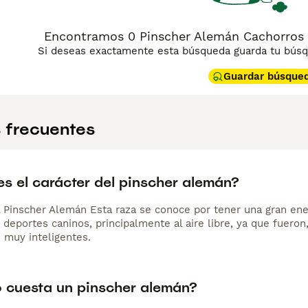
vel de energía, requiriendo ejercicio regular y estimulación 
jos de compra de
Pinscher Alemán
para obtener información s
Encontramos 0 Pinscher Alemán Cachorros e
Si deseas exactamente esta búsqueda guarda tu búsqu
Guardar búsque
 frecuentes
s el carácter del pinscher alemán?
l Pinscher Alemán Esta raza se conoce por tener una gran ene
 deportes caninos, principalmente al aire libre, ya que fueron
 muy inteligentes.
 cuesta un pinscher alemán?