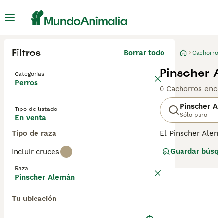
Filtros
Borrar todo
Cachorro
Pinscher 
Categorías
Perros
0 Cachorros enc
Pinscher 
Tipo de listado
Sólo puro
En venta
Tipo de raza
El Pinscher Alem
mediano se caract
Guardar bús
Incluir cruces
por su cuerpo bi
excelentes compa
Raza
principalmente 
Pinscher Alemán
y el Miniature Pinscher, m
Pinschers Aleman
Tu ubicación
Pinschers Aleman
ganas de aprend