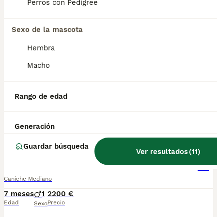
Perros con Pedigree
Caniche Macho de Barbie y Can AQUANATURA
Sexo de la mascota
Caniche Mediano
Hembra
1 años
1
Macho
Edad
Sexo
✅ Somos un criadero autorizado y certificado por la Generalitat de Catalunya. PARA MÁS INFORMACIÓN: ☎️ 933095977 📱 685878504 / 674320847 💻 www.aquanatura.es 🚙 Hacemos envíos 📌 Calle Roger de Flor 45, muy cerca del Arc de Triomf de Barcelona, de Lunes a Sábados. Se entregan con la mayoría de sus vacunas, desparasitados interna y externamente, con microchip y su registro, cartilla sanitaria y contrato de garantías, bajo la supervisión de nuestro equipo veterinario. AQUANATURA
Rango de edad
Criador
Con Afijo
Identidad Verificada
Barcelona
,
Barcelona
(49.6km)
Generación
5
Guardar búsqueda
Ver resultados
(
11
)
Caniche mini
Caniche Mediano
7 meses
1
2200 €
Edad
Precio
Sexo