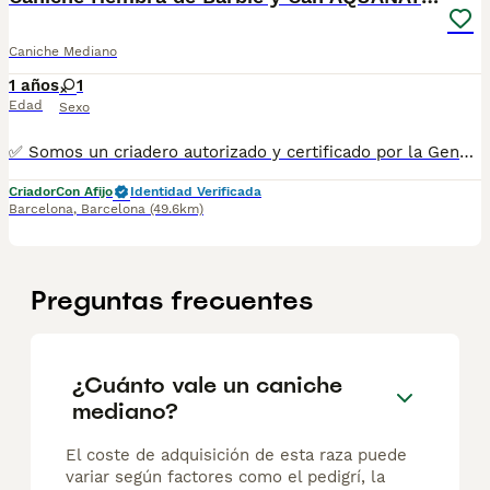
Caniche Mediano
1 años
1
Edad
Sexo
✅ Somos un criadero autorizado y certificado por la Generalitat de Catalunya. PARA MÁS INFORMACIÓN: ☎️ 933095977 📱 685878504 / 674320847 💻 www.aquanatura.es 🚙 Hacemos envíos 📌 Calle Roger de Flor 45, muy cerca del Arc de Triomf de Barcelona, de Lunes a Sábados. Se entregan con la mayoría de sus vacunas, desparasitados interna y externamente, con microchip y su registro, cartilla sanitaria y contrato de garantías, bajo la supervisión de nuestro equipo veterinario. AQUANATURA
Criador
Con Afijo
Identidad Verificada
Barcelona
,
Barcelona
(49.6km)
Preguntas frecuentes
¿Cuánto vale un caniche
mediano?
El coste de adquisición de esta raza puede
variar según factores como el pedigrí, la