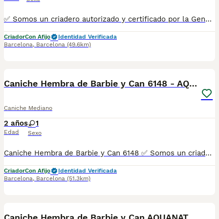
✅ Somos un criadero autorizado y certificado por la Generalitat de Catalunya. PARA MÁS INFORMACIÓN: ☎️ 933095977 📱 685878504 / 674320847 💻 www.aquanatura.es 🚙 Hacemos envíos 📌 Calle Roger de Flor 45, muy cerca del Arc de Triomf de Barcelona, de Lunes a Sábados. Se entregan con la mayoría de sus vacunas, desparasitados interna y externamente, con microchip y su registro, cartilla sanitaria y contrato de garantías, bajo la supervisión de nuestro equipo veterinario. AQUANATURA
Criador
Con Afijo
Identidad Verificada
Barcelona
,
Barcelona
(49.6km)
5
Caniche Hembra de Barbie y Can 6148 - AQUANATURA
Caniche Mediano
2 años
1
Edad
Sexo
Caniche Hembra de Barbie y Can 6148 ✅ Somos un criadero autorizado y certificado por la Generalitat de Catalunya. 📌 Roger de Flor 45, muy cerca del Arc de Triomf de Barcelona, de Lunes a Sábados, desde las 10h hasta las 21:00h. MAS INFO ☎️ 933095977 📱 685878504 FOTOS Y VIDEOS 💻 www.aquanatura.es 🚙 HACEMOS ENVIOS Se entregan vacunados, desparasitados interna y externamente, con microchip y su registro, con cartilla sanitaria y contrato de garantías, bajo la supervisión de nuestro equipo veterinario.
Criador
Con Afijo
Identidad Verificada
Barcelona
,
Barcelona
(51.3km)
3
Caniche Hembra de Barbie y Can AQUANATURA