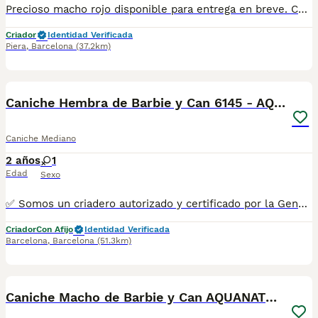
Precioso macho rojo disponible para entrega en breve. Centro Canino Vallbonica es mucho más que un centro de cría , es una familia comprometida con el bienestar animal y la cria responsable, por ello todos nuestros bebés nacen y se crían en nuestras instalaciones , asegurando así un correcto desarrollo y una magnífica socialización, consiguiendo en cada ejemplar un carácter juguetón y extrovertido algo primordial para su adaptación como un miembro más en tu familia . Se entregan con el carnet de vacunas con el plan correspondiente a su edad , desparasitados y microchip implantado y activado en registro de Anicom. Facilitamos junto al cachorro contrato de compra con garantías víricas de 15 días y congénitas de 1 año . Contamos con un gran equipo de profesionales entre los que se encuentran educadores, auxiliares y Veterinarios ofreciendo los controles sanitarios necesarios así como continua vigilancia asegurando su bienestar . Hacemos envíos a toda España con empresa de transporte privado, proporcionando un viaje confortable y ofreciendo las atenciones necesarias a nuestros bebés . Si estás interesado en alguno de nuestros ejemplares solicita información sin compromiso al 722269698 . También atendemos vía WhatsApp . PRECIO REAL ( incluye el IVA) . Núcleo zoológico B2501315
Criador
Identidad Verificada
Piera
,
Barcelona
(37.2km)
5
Caniche Hembra de Barbie y Can 6145 - AQUANATURA
Caniche Mediano
2 años
1
Edad
Sexo
✅ Somos un criadero autorizado y certificado por la Generalitat de Catalunya. 📌 Roger de Flor 45, muy cerca del Arc de Triomf de Barcelona, de Lunes a Sábados, desde las 10h hasta las 21:00h. MAS INFO ☎️ 933095977 📱 685878504 FOTOS Y VIDEOS 💻 www.aquanatura.es 🚙 HACEMOS ENVIOS Se entregan vacunados, desparasitados interna y externamente, con microchip y su registro, con cartilla sanitaria y contrato de garantías, bajo la supervisión de nuestro equipo veterinario.
Criador
Con Afijo
Identidad Verificada
Barcelona
,
Barcelona
(51.3km)
4
Caniche Macho de Barbie y Can AQUANATURA