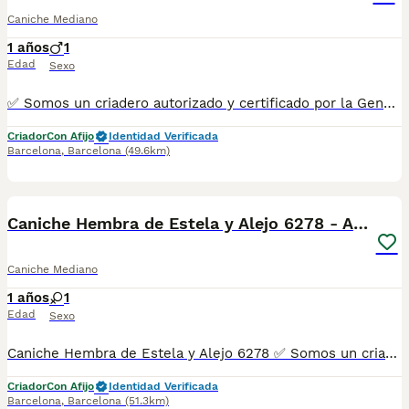
Caniche Mediano
1 años
1
Edad
Sexo
✅ Somos un criadero autorizado y certificado por la Generalitat de Catalunya. PARA MÁS INFORMACIÓN: ☎️ 933095977 📱 685878504 / 674320847 💻 www.aquanatura.es 🚙 Hacemos envíos 📌 Calle Roger de Flor 45, muy cerca del Arc de Triomf de Barcelona, de Lunes a Sábados. Se entregan con la mayoría de sus vacunas, desparasitados interna y externamente, con microchip y su registro, cartilla sanitaria y contrato de garantías, bajo la supervisión de nuestro equipo veterinario. AQUANATURA
Criador
Con Afijo
Identidad Verificada
Barcelona
,
Barcelona
(49.6km)
5
1
Caniche Hembra de Estela y Alejo 6278 - AQUANATURA
Caniche Mediano
1 años
1
Edad
Sexo
Caniche Hembra de Estela y Alejo 6278 ✅ Somos un criadero autorizado y certificado por la Generalitat de Catalunya. MAS INFO ☎️ 933095977 📱 685878504 🚙 HACEMOS ENVIOS Se entregan con la mayoría de sus vacunas, desparasitados interna y externamente, con microchip y su registro, cartilla sanitaria y contrato de garantías, bajo la supervisión de nuestro equipo veterinario.
Criador
Con Afijo
Identidad Verificada
Barcelona
,
Barcelona
(51.3km)