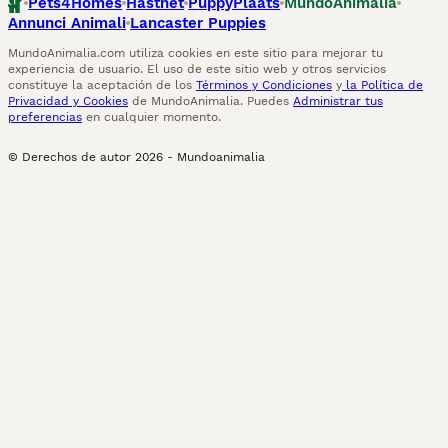
Pets4Homes
Hastnet
PuppyPlaats
MundoAnimalia
Annunci Animali
Lancaster Puppies
MundoAnimalia.com utiliza cookies en este sitio para mejorar tu
experiencia de usuario. El uso de este sitio web y otros servicios
constituye la aceptación de los
Términos y Condiciones
y
la Política de
Privacidad y Cookies
de MundoAnimalia. Puedes
Administrar tus
preferencias
en cualquier momento.
© Derechos de autor
2026
-
Mundoanimalia