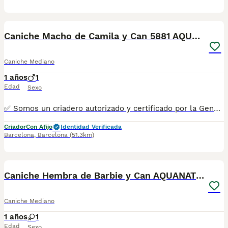
9
Caniche Macho de Camila y Can 5881 AQUANATURA
Caniche Mediano
1 años
1
Edad
Sexo
✅ Somos un criadero autorizado y certificado por la Generalitat de Catalunya. ☎️ 933095977 📱 685878504 / 674320847 💻 www.aquanatura.es 🚙 Hacemos envíos 📌 Calle Roger de Flor 45, muy cerca del Arc de Triomf de Barcelona, de Lunes a Sábados, desde las 10h hasta las 20:00h. Se entregan con la mayoría de sus vacunas, desparasitados interna y externamente, con microchip y su registro, cartilla sanitaria y contrato de garantías, bajo la supervisión de nuestro equipo veterinario.
Criador
Con Afijo
Identidad Verificada
Barcelona
,
Barcelona
(51.3km)
3
Caniche Hembra de Barbie y Can AQUANATURA
Caniche Mediano
1 años
1
Edad
Sexo